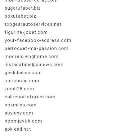
mon-tresse-de-lit.com
sugarufabet.biz
boxufabet.biz
topgearautoservices.net
figurine-jouet.com
your-facebook-address.com
perroquet-ma-passion.com
modrenlivinghome.com
instadatahelpainews.com
geekdailies.com
merchrain.com
kmbb28.com
callreportsforum.com
sokmilya.com
abyluny.com
boomjavtrk.com
apklead.net