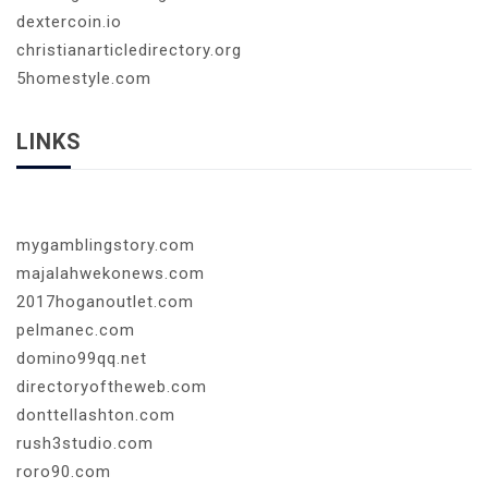
dextercoin.io
christianarticledirectory.org
5homestyle.com
LINKS
mygamblingstory.com
majalahwekonews.com
2017hoganoutlet.com
pelmanec.com
domino99qq.net
directoryoftheweb.com
donttellashton.com
rush3studio.com
roro90.com