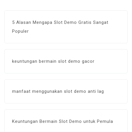
A
V
I
5 Alasan Mengapa Slot Demo Gratis Sangat
G
Populer
A
T
I
O
N
keuntungan bermain slot demo gacor
manfaat menggunakan slot demo anti lag
Keuntungan Bermain Slot Demo untuk Pemula