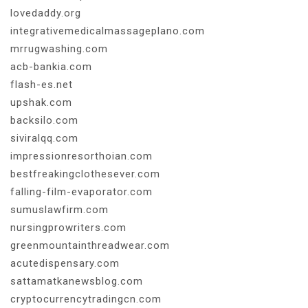
lovedaddy.org
integrativemedicalmassageplano.com
mrrugwashing.com
acb-bankia.com
flash-es.net
upshak.com
backsilo.com
siviralqq.com
impressionresorthoian.com
bestfreakingclothesever.com
falling-film-evaporator.com
sumuslawfirm.com
nursingprowriters.com
greenmountainthreadwear.com
acutedispensary.com
sattamatkanewsblog.com
cryptocurrencytradingcn.com