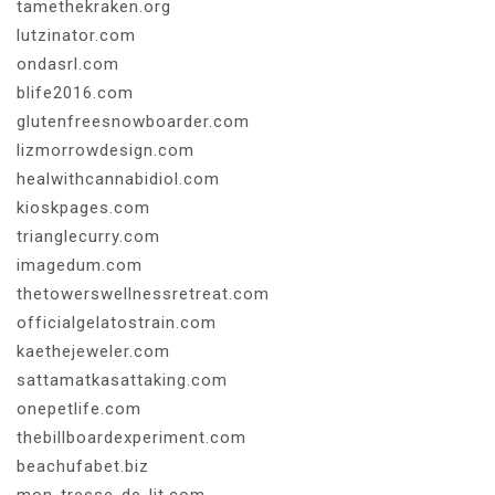
tamethekraken.org
lutzinator.com
ondasrl.com
blife2016.com
glutenfreesnowboarder.com
lizmorrowdesign.com
healwithcannabidiol.com
kioskpages.com
trianglecurry.com
imagedum.com
thetowerswellnessretreat.com
officialgelatostrain.com
kaethejeweler.com
sattamatkasattaking.com
onepetlife.com
thebillboardexperiment.com
beachufabet.biz