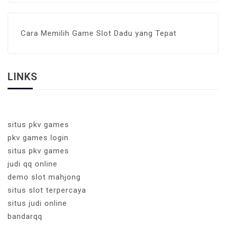
Cara Memilih Game Slot Dadu yang Tepat
LINKS
situs pkv games
pkv games login
situs pkv games
judi qq online
demo slot mahjong
situs slot terpercaya
situs judi online
bandarqq