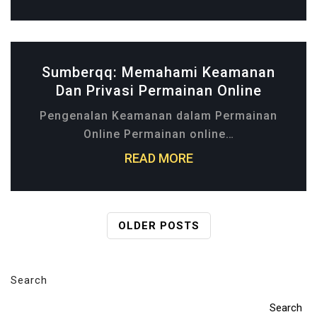
Sumberqq: Memahami Keamanan
Dan Privasi Permainan Online
Pengenalan Keamanan dalam Permainan
Online Permainan online…
READ MORE
P
OLDER POSTS
O
S
T
Search
S
Search
N