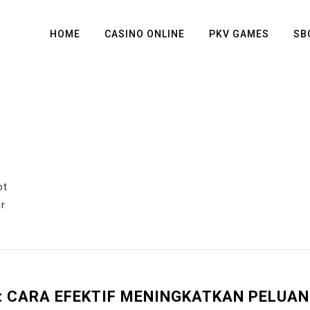
HOME
CASINO ONLINE
PKV GAMES
SB
ot
ur
: CARA EFEKTIF MENINGKATKAN PELUAN