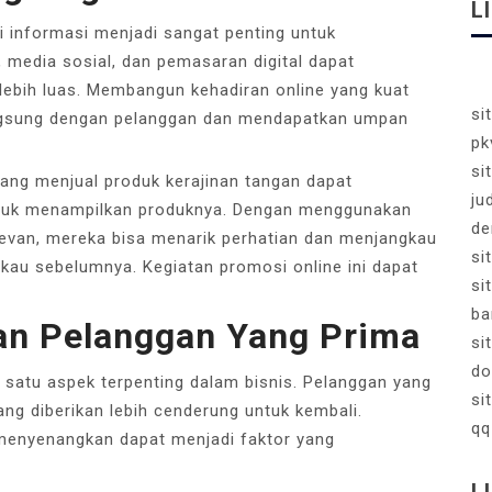
L
gi informasi menjadi sangat penting untuk
 media sosial, dan pemasaran digital dapat
ebih luas. Membangun kehadiran online yang kuat
si
angsung dengan pelanggan dan mendapatkan umpan
pk
si
yang menjual produk kerajinan tangan dapat
ju
tuk menampilkan produknya. Dengan menggunakan
de
levan, mereka bisa menarik perhatian dan menjangkau
si
gkau sebelumnya. Kegiatan promosi online ini dapat
si
ba
n Pelanggan Yang Prima
si
do
 satu aspek terpenting dalam bisnis. Pelanggan yang
si
ng diberikan lebih cenderung untuk kembali.
qq
enyenangkan dapat menjadi faktor yang