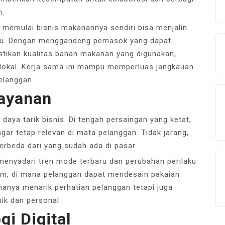
n.
 memulai bisnis makanannya sendiri bisa menjalin
ku. Dengan menggandeng pemasok yang dapat
tikan kualitas bahan makanan yang digunakan,
 lokal. Kerja sama ini mampu memperluas jangkauan
elanggan.
Layanan
aya tarik bisnis. Di tengah persaingan yang ketat,
gar tetap relevan di mata pelanggan. Tidak jarang,
rbeda dari yang sudah ada di pasar.
menyadari tren mode terbaru dan perubahan perilaku
m, di mana pelanggan dapat mendesain pakaian
hanya menarik perhatian pelanggan tetapi juga
ik dan personal.
i Digital