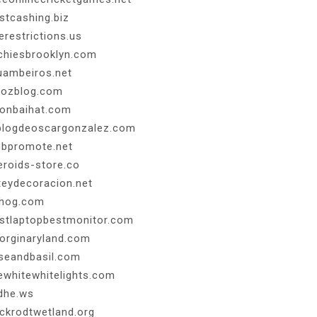
stcashing.biz
rerestrictions.us
chiesbrooklyn.com
ambeiros.net
fozblog.com
onbaihat.com
blogdeoscargonzalez.com
bpromote.net
eroids-store.co
teydecoracion.net
thog.com
stlaptopbestmonitor.com
orginaryland.com
seandbasil.com
ewhitewhitelights.com
dhe.ws
ckrodtwetland.org