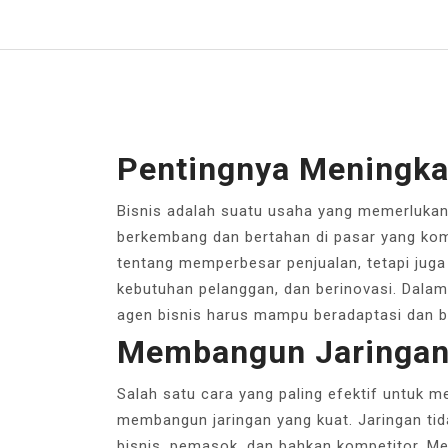
Pentingnya Meningka
Bisnis adalah suatu usaha yang memerlukan
berkembang dan bertahan di pasar yang kom
tentang memperbesar penjualan, tetapi jug
kebutuhan pelanggan, dan berinovasi. Dalam
agen bisnis harus mampu beradaptasi dan be
Membangun Jaringan
Salah satu cara yang paling efektif untuk 
membangun jaringan yang kuat. Jaringan tidak
bisnis, pemasok, dan bahkan kompetitor. M