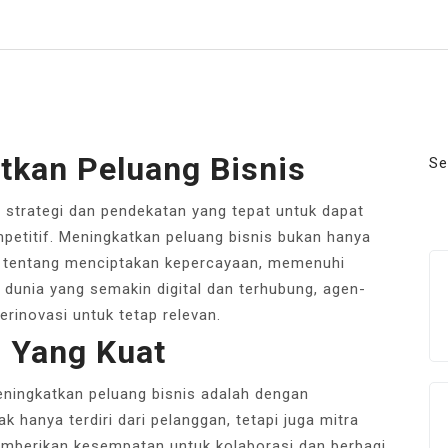
tkan Peluang Bisnis
Se
 strategi dan pendekatan yang tepat untuk dapat
petitif. Meningkatkan peluang bisnis bukan hanya
a tentang menciptakan kepercayaan, memenuhi
 dunia yang semakin digital dan terhubung, agen-
rinovasi untuk tetap relevan.
 Yang Kuat
meningkatkan peluang bisnis adalah dengan
 hanya terdiri dari pelanggan, tetapi juga mitra
emberikan kesempatan untuk kolaborasi dan berbagi