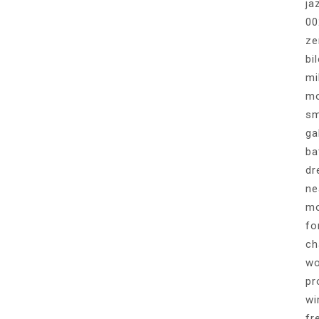
ja
00
ze
bi
mi
mo
sm
ga
ba
dr
ne
mo
fo
ch
wo
pr
wi
fr