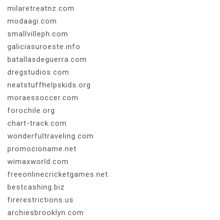
milaretreatnz.com
modaagi.com
smallvilleph.com
galiciasuroeste.info
batallasdeguerra.com
dregstudios.com
neatstuffhelpskids.org
moraessoccer.com
forochile.org
chart-track.com
wonderfultraveling.com
promocioname.net
wimaxworld.com
freeonlinecricketgames.net
bestcashing.biz
firerestrictions.us
archiesbrooklyn.com