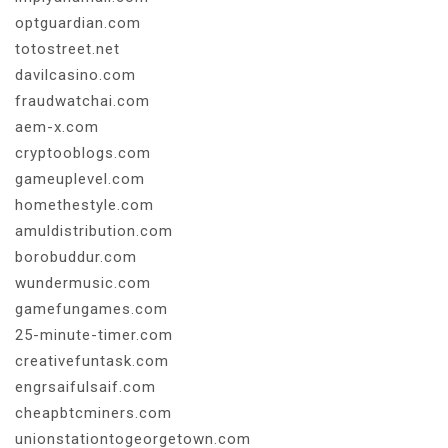
optguardian.com
totostreet.net
davilcasino.com
fraudwatchai.com
aem-x.com
cryptooblogs.com
gameuplevel.com
homethestyle.com
amuldistribution.com
borobuddur.com
wundermusic.com
gamefungames.com
25-minute-timer.com
creativefuntask.com
engrsaifulsaif.com
cheapbtcminers.com
unionstationtogeorgetown.com