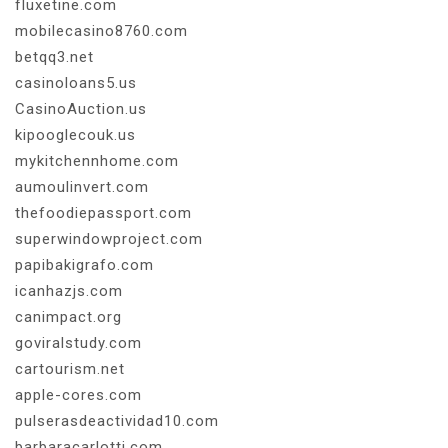
fluxetine.com
mobilecasino8760.com
betqq3.net
casinoloans5.us
CasinoAuction.us
kipooglecouk.us
mykitchennhome.com
aumoulinvert.com
thefoodiepassport.com
superwindowproject.com
papibakigrafo.com
icanhazjs.com
canimpact.org
goviralstudy.com
cartourism.net
apple-cores.com
pulserasdeactividad10.com
barbaracarlotti.com