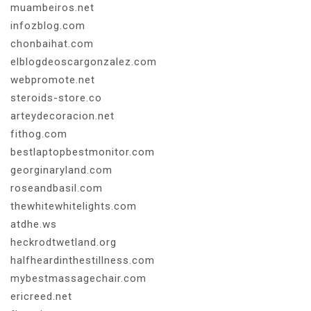
muambeiros.net
infozblog.com
chonbaihat.com
elblogdeoscargonzalez.com
webpromote.net
steroids-store.co
arteydecoracion.net
fithog.com
bestlaptopbestmonitor.com
georginaryland.com
roseandbasil.com
thewhitewhitelights.com
atdhe.ws
heckrodtwetland.org
halfheardinthestillness.com
mybestmassagechair.com
ericreed.net