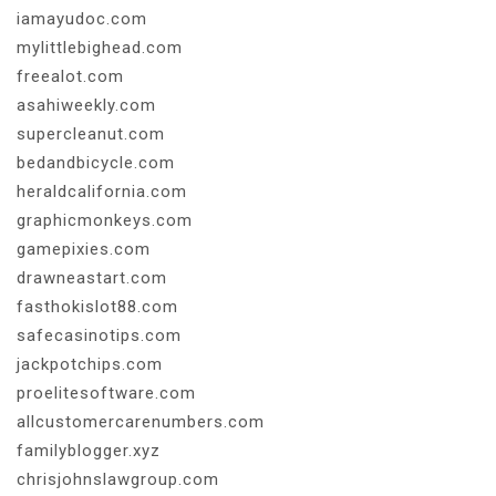
iamayudoc.com
mylittlebighead.com
freealot.com
asahiweekly.com
supercleanut.com
bedandbicycle.com
heraldcalifornia.com
graphicmonkeys.com
gamepixies.com
drawneastart.com
fasthokislot88.com
safecasinotips.com
jackpotchips.com
proelitesoftware.com
allcustomercarenumbers.com
familyblogger.xyz
chrisjohnslawgroup.com