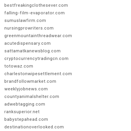
bestfreakingclothesever.com
falling-film-evaporator.com
sumuslawfirm.com
nursingprowriters.com
greenmountainthreadwear.com
acutedispensary.com
sattamatkanewsblog.com
cryptocurrencytradingcn.com
totowaz.com
charlestonwipesettlement.com
brandfollowmarket.com
weeklyjobnews.com
countyanimalshelter.com
adwebtagging.com
ranksuperior.net
babystepahead.com
destinationoverlooked.com