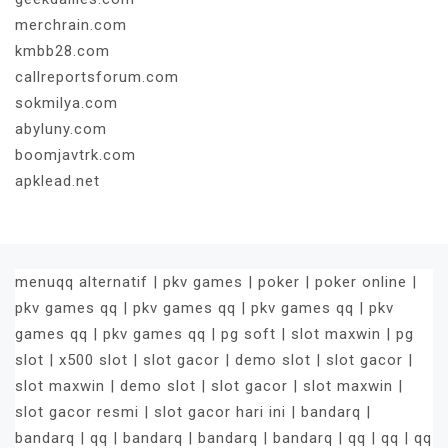
merchrain.com
kmbb28.com
callreportsforum.com
sokmilya.com
abyluny.com
boomjavtrk.com
apklead.net
menuqq alternatif
|
pkv games
|
poker
|
poker online
|
pkv games qq
|
pkv games qq
|
pkv games qq
|
pkv
games qq
|
pkv games qq
|
pg soft
|
slot maxwin
|
pg
slot
|
x500 slot
|
slot gacor
|
demo slot
|
slot gacor
|
slot maxwin
|
demo slot
|
slot gacor
|
slot maxwin
|
slot gacor resmi
|
slot gacor hari ini
|
bandarq
|
bandarq
|
qq
|
bandarq
|
bandarq
|
bandarq
|
qq
|
qq
|
qq