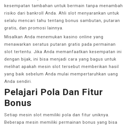
kesempatan tambahan untuk bermain tanpa menambah
risiko dari bankroll Anda. Ahli slot menyarankan untuk
selalu mencari tahu tentang bonus sambutan, putaran
gratis, dan promosi lainnya.
Misalkan Anda menemukan kasino online yang
menawarkan seratus putaran gratis pada permainan
slot tertentu. Jika Anda memanfaatkan kesempatan ini
dengan bijak, ini bisa menjadi cara yang bagus untuk
melihat apakah mesin slot tersebut memberikan hasil
yang baik sebelum Anda mulai mempertaruhkan uang
Anda sendiri.
Pelajari Pola Dan Fitur
Bonus
Setiap mesin slot memiliki pola dan fitur uniknya.
Beberapa mesin memiliki permainan bonus yang bisa