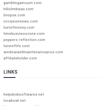
gamblingamount.com
hillclimbwax.com
hnopse.com
occasionnews.com
lustofmoney.com
timebusinesszone.com
peppers-reflection.com
tuneoflife.com
windowwellmaintenancepros.com
affiliateholder.com
LINKS
helpdesksoftwares.net
lovabowl.net