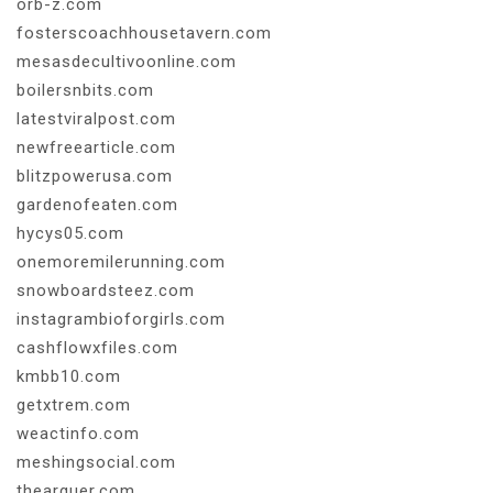
orb-z.com
fosterscoachhousetavern.com
mesasdecultivoonline.com
boilersnbits.com
latestviralpost.com
newfreearticle.com
blitzpowerusa.com
gardenofeaten.com
hycys05.com
onemoremilerunning.com
snowboardsteez.com
instagrambioforgirls.com
cashflowxfiles.com
kmbb10.com
getxtrem.com
weactinfo.com
meshingsocial.com
thearguer.com