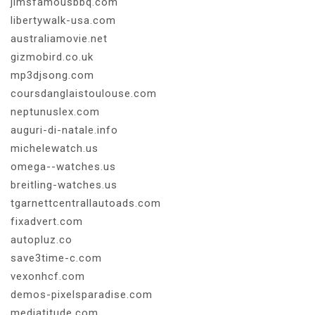
jimsfamousbbq.com
libertywalk-usa.com
australiamovie.net
gizmobird.co.uk
mp3djsong.com
coursdanglaistoulouse.com
neptunuslex.com
auguri-di-natale.info
michelewatch.us
omega--watches.us
breitling-watches.us
tgarnettcentrallautoads.com
fixadvert.com
autopluz.co
save3time-c.com
vexonhcf.com
demos-pixelsparadise.com
mediatitude.com