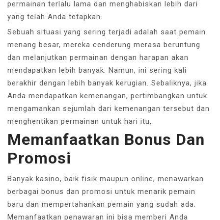
permainan terlalu lama dan menghabiskan lebih dari
yang telah Anda tetapkan.
Sebuah situasi yang sering terjadi adalah saat pemain
menang besar, mereka cenderung merasa beruntung
dan melanjutkan permainan dengan harapan akan
mendapatkan lebih banyak. Namun, ini sering kali
berakhir dengan lebih banyak kerugian. Sebaliknya, jika
Anda mendapatkan kemenangan, pertimbangkan untuk
mengamankan sejumlah dari kemenangan tersebut dan
menghentikan permainan untuk hari itu.
Memanfaatkan Bonus Dan
Promosi
Banyak kasino, baik fisik maupun online, menawarkan
berbagai bonus dan promosi untuk menarik pemain
baru dan mempertahankan pemain yang sudah ada.
Memanfaatkan penawaran ini bisa memberi Anda