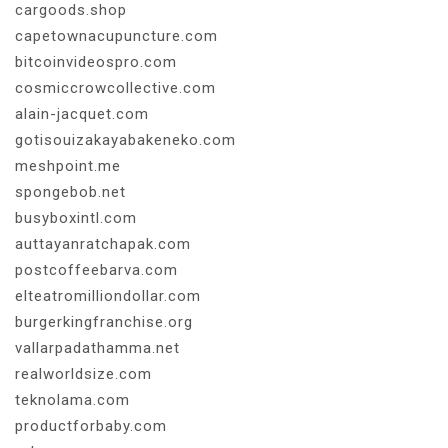
cargoods.shop
capetownacupuncture.com
bitcoinvideospro.com
cosmiccrowcollective.com
alain-jacquet.com
gotisouizakayabakeneko.com
meshpoint.me
spongebob.net
busyboxintl.com
auttayanratchapak.com
postcoffeebarva.com
elteatromilliondollar.com
burgerkingfranchise.org
vallarpadathamma.net
realworldsize.com
teknolama.com
productforbaby.com