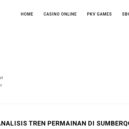
HOME
CASINO ONLINE
PKV GAMES
SB
ot
ur
ANALISIS TREN PERMAINAN DI SUMBERQ