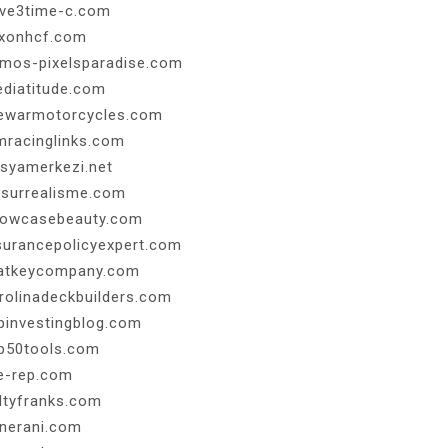
ve3time-c.com
xonhcf.com
mos-pixelsparadise.com
diatitude.com
ewarmotorcycles.com
mracinglinks.com
syamerkezi.net
-surrealisme.com
owcasebeauty.com
surancepolicyexpert.com
atkeycompany.com
rolinadeckbuilders.com
pinvestingblog.com
p50tools.com
e-rep.com
ltyfranks.com
nerani.com