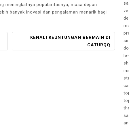
sa
ring meningkatnya popularitasnya, masa depan
ve
bih banyak inovasi dan pengalaman menarik bagi
de
me
pr
KENALI KEUNTUNGAN BERMAIN DI
si
CATURQQ
do
le
sh
in
st
ca
to
to
th
sa
an