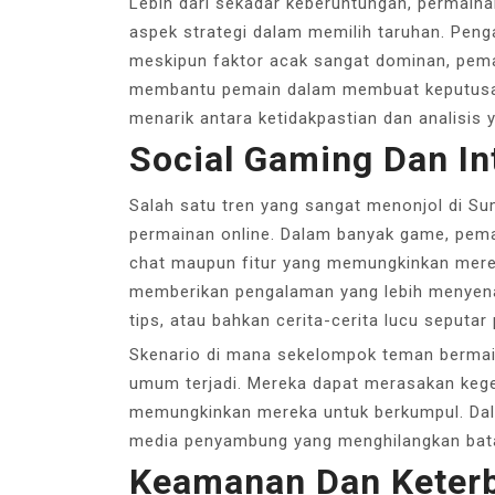
Lebih dari sekadar keberuntungan, permaina
aspek strategi dalam memilih taruhan. Pen
meskipun faktor acak sangat dominan, pema
membantu pemain dalam membuat keputusan 
menarik antara ketidakpastian dan analisi
Social Gaming Dan In
Salah satu tren yang sangat menonjol di Sum
permainan online. Dalam banyak game, pemai
chat maupun fitur yang memungkinkan mereka
memberikan pengalaman yang lebih menyenan
tips, atau bahkan cerita-cerita lucu seputar
Skenario di mana sekelompok teman bermai
umum terjadi. Mereka dapat merasakan kege
memungkinkan mereka untuk berkumpul. Dala
media penyambung yang menghilangkan bata
Keamanan Dan Keterb