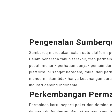
Pengenalan Sumberq
Sumberqq merupakan salah satu platform pe
Dalam beberapa tahun terakhir, tren perma
pesat, menarik perhatian banyak pemain dar
platform ini sangat beragam, mulai dari pe
mencerminkan tidak hanya kesenangan para p
industri gaming Indonesia.
Perkembangan Permai
Permainan kartu seperti poker dan domino m
diminati di Sumberqq. Banyak pemain yang be