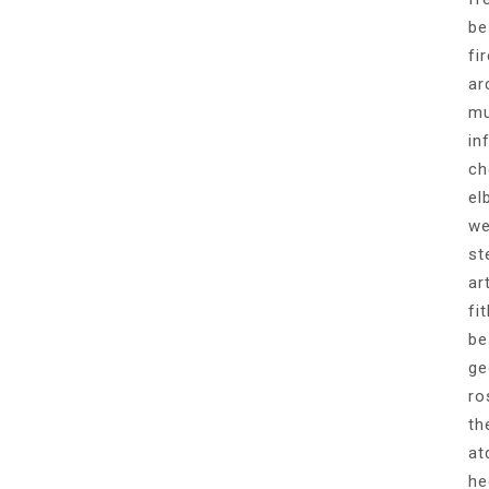
be
fi
ar
mu
in
ch
el
we
st
ar
fi
be
ge
ro
th
at
he