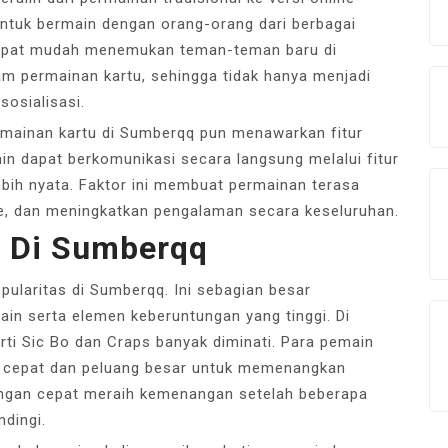
tuk bermain dengan orang-orang dari berbagai
dapat mudah menemukan teman-teman baru di
am permainan kartu, sehingga tidak hanya menjadi
sosialisasi.
rmainan kartu di Sumberqq pun menawarkan fitur
ain dapat berkomunikasi secara langsung melalui fitur
bih nyata. Faktor ini membuat permainan terasa
ne, dan meningkatkan pengalaman secara keseluruhan.
 Di Sumberqq
ularitas di Sumberqq. Ini sebagian besar
in serta elemen keberuntungan yang tinggi. Di
ti Sic Bo dan Craps banyak diminati. Para pemain
 cepat dan peluang besar untuk memenangkan
engan cepat meraih kemenangan setelah beberapa
dingi.