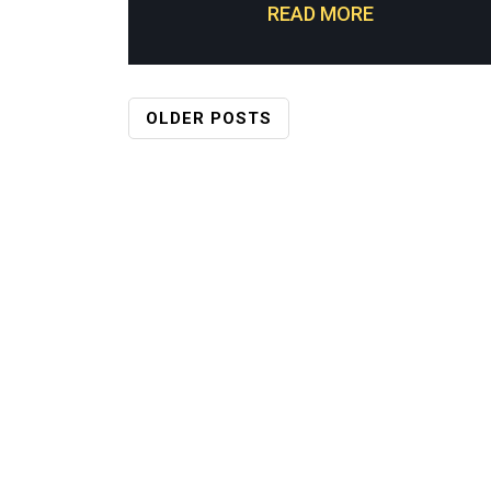
READ MORE
P
OLDER POSTS
O
S
T
S
N
A
V
I
G
A
T
I
O
N