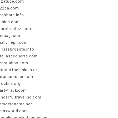
zzatude.com
22pa.com
roshare.info
lesinc.com
laretreatnz.com
daagi.com
allvilleph.com
liciasuroeste.info
tallasdeguerra.com
egstudios.com
atstuffhelpskids.org
raessoccer.com
rochile.org
art-track.com
nderfultraveling.com
omocioname.net
maxworld.com
eeonlinecricketgames.net