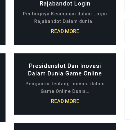
Rajabandot Login
Pentingnya Keamanan dalam Login
Rajabandot Dalam dunia…
READ MORE
Presidenslot Dan Inovasi
Dalam Dunia Game Online
Pengantar tentang Inovasi dalam
Game Online Dunia…
READ MORE