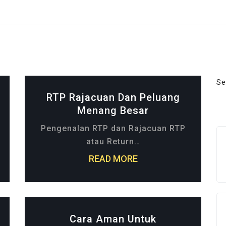
Se
RTP Rajacuan Dan Peluang
Menang Besar
Pengenalan RTP dan Rajacuan RTP
atau Return…
READ MORE
Cara Aman Untuk