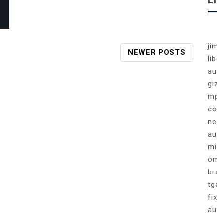
L
ji
NEWER POSTS
li
au
gi
mp
co
ne
au
mi
om
br
tg
fi
au