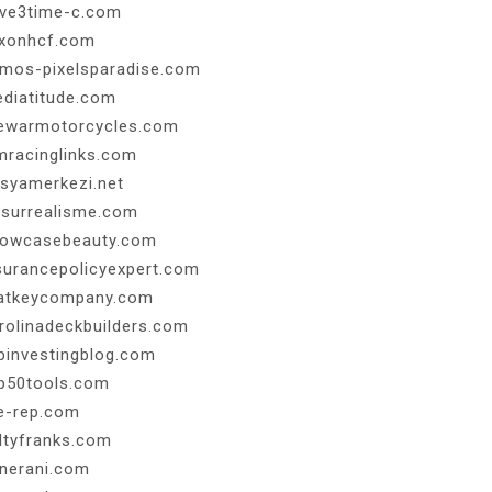
ve3time-c.com
xonhcf.com
mos-pixelsparadise.com
diatitude.com
ewarmotorcycles.com
mracinglinks.com
syamerkezi.net
-surrealisme.com
owcasebeauty.com
surancepolicyexpert.com
atkeycompany.com
rolinadeckbuilders.com
pinvestingblog.com
p50tools.com
e-rep.com
ltyfranks.com
nerani.com