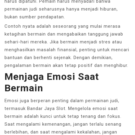
harus dipatuhi. Pemain harus menyadari bahwa
permainan judi seharusnya hanya menjadi hiburan,
bukan sumber pendapatan.
Contoh nyata adalah seseorang yang mulai merasa
ketagihan bermain dan mengabaikan tanggung jawab
sehari-hari mereka. Jika bermain menjadi stres atau
menghasilkan masalah finansial, penting untuk mencari
bantuan dan berhenti sejenak. Dengan demikian,
pengalaman bermain akan tetap positif dan menghibur.
Menjaga Emosi Saat
Bermain
Emosi juga berperan penting dalam permainan judi,
termasuk Bandar Jaya Slot. Mengelola emosi saat
bermain adalah kunci untuk tetap tenang dan fokus.
Saat mengalami kemenangan, jangan terlalu senang
berlebihan, dan saat mengalami kekalahan, jangan