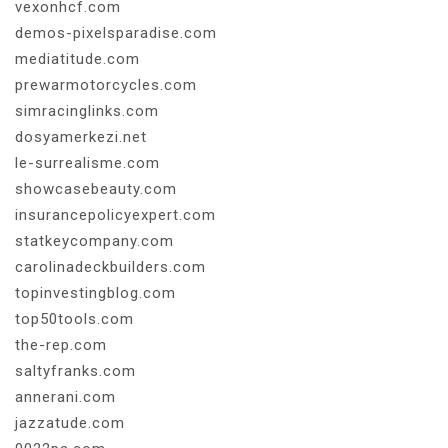
vexonhcf.com
demos-pixelsparadise.com
mediatitude.com
prewarmotorcycles.com
simracinglinks.com
dosyamerkezi.net
le-surrealisme.com
showcasebeauty.com
insurancepolicyexpert.com
statkeycompany.com
carolinadeckbuilders.com
topinvestingblog.com
top50tools.com
the-rep.com
saltyfranks.com
annerani.com
jazzatude.com