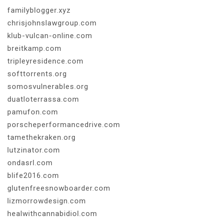
familyblogger.xyz
chrisjohnslawgroup.com
klub-vulcan-online.com
breitkamp.com
tripleyresidence.com
softtorrents.org
somosvulnerables.org
duatloterrassa.com
pamufon.com
porscheperformancedrive.com
tamethekraken.org
lutzinator.com
ondasrl.com
blife2016.com
glutenfreesnowboarder.com
lizmorrowdesign.com
healwithcannabidiol.com