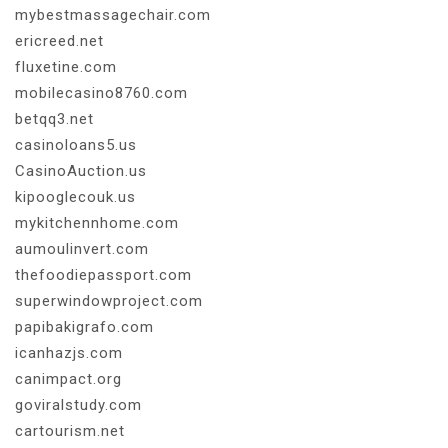
mybestmassagechair.com
ericreed.net
fluxetine.com
mobilecasino8760.com
betqq3.net
casinoloans5.us
CasinoAuction.us
kipooglecouk.us
mykitchennhome.com
aumoulinvert.com
thefoodiepassport.com
superwindowproject.com
papibakigrafo.com
icanhazjs.com
canimpact.org
goviralstudy.com
cartourism.net