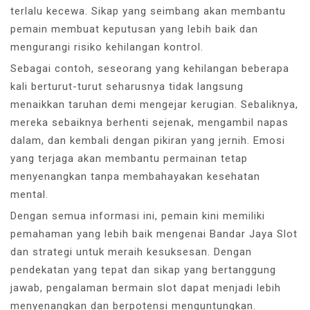
terlalu kecewa. Sikap yang seimbang akan membantu
pemain membuat keputusan yang lebih baik dan
mengurangi risiko kehilangan kontrol.
Sebagai contoh, seseorang yang kehilangan beberapa
kali berturut-turut seharusnya tidak langsung
menaikkan taruhan demi mengejar kerugian. Sebaliknya,
mereka sebaiknya berhenti sejenak, mengambil napas
dalam, dan kembali dengan pikiran yang jernih. Emosi
yang terjaga akan membantu permainan tetap
menyenangkan tanpa membahayakan kesehatan
mental.
Dengan semua informasi ini, pemain kini memiliki
pemahaman yang lebih baik mengenai Bandar Jaya Slot
dan strategi untuk meraih kesuksesan. Dengan
pendekatan yang tepat dan sikap yang bertanggung
jawab, pengalaman bermain slot dapat menjadi lebih
menyenangkan dan berpotensi menguntungkan.