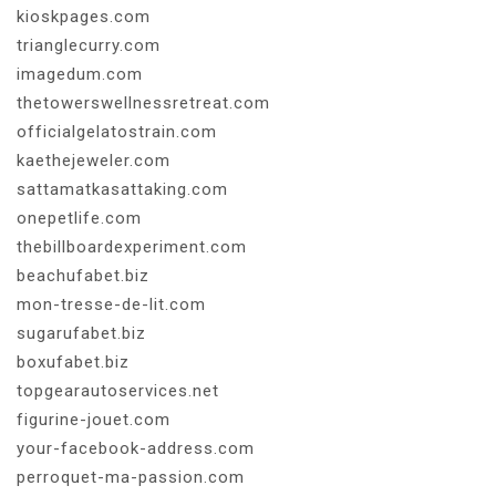
kioskpages.com
trianglecurry.com
imagedum.com
thetowerswellnessretreat.com
officialgelatostrain.com
kaethejeweler.com
sattamatkasattaking.com
onepetlife.com
thebillboardexperiment.com
beachufabet.biz
mon-tresse-de-lit.com
sugarufabet.biz
boxufabet.biz
topgearautoservices.net
figurine-jouet.com
your-facebook-address.com
perroquet-ma-passion.com