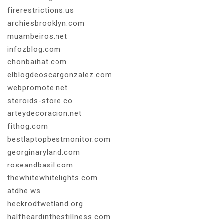
firerestrictions.us
archiesbrooklyn.com
muambeiros.net
infozblog.com
chonbaihat.com
elblogdeoscargonzalez.com
webpromote.net
steroids-store.co
arteydecoracion.net
fithog.com
bestlaptopbestmonitor.com
georginaryland.com
roseandbasil.com
thewhitewhitelights.com
atdhe.ws
heckrodtwetland.org
halfheardinthestillness.com