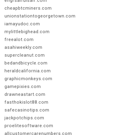
engrsaifulsaif.com
cheapbtcminers.com
unionstationtogeorgetown.com
iamayudoc.com
mylittlebighead.com
freealot.com
asahiweekly.com
supercleanut.com
bedandbicycle.com
heraldcalifornia.com
graphicmonkeys.com
gamepixies.com
drawneastart.com
fasthokislot88.com
safecasinotips.com
jackpotchips.com
proelitesoftware.com
allcustomercarenumbers.com