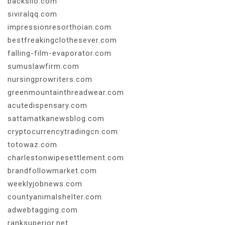
backsilo.com
siviralqq.com
impressionresorthoian.com
bestfreakingclothesever.com
falling-film-evaporator.com
sumuslawfirm.com
nursingprowriters.com
greenmountainthreadwear.com
acutedispensary.com
sattamatkanewsblog.com
cryptocurrencytradingcn.com
totowaz.com
charlestonwipesettlement.com
brandfollowmarket.com
weeklyjobnews.com
countyanimalshelter.com
adwebtagging.com
ranksuperior.net