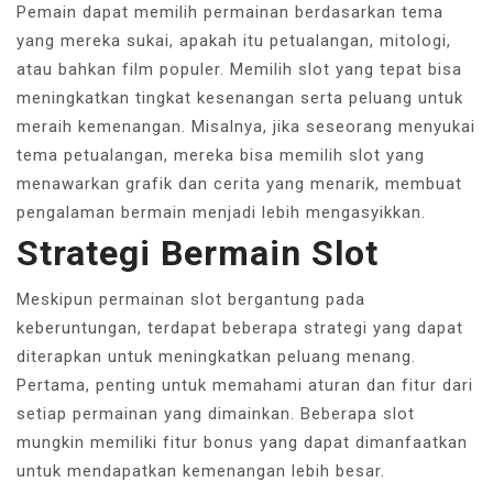
Pemain dapat memilih permainan berdasarkan tema
yang mereka sukai, apakah itu petualangan, mitologi,
atau bahkan film populer. Memilih slot yang tepat bisa
meningkatkan tingkat kesenangan serta peluang untuk
meraih kemenangan. Misalnya, jika seseorang menyukai
tema petualangan, mereka bisa memilih slot yang
menawarkan grafik dan cerita yang menarik, membuat
pengalaman bermain menjadi lebih mengasyikkan.
Strategi Bermain Slot
Meskipun permainan slot bergantung pada
keberuntungan, terdapat beberapa strategi yang dapat
diterapkan untuk meningkatkan peluang menang.
Pertama, penting untuk memahami aturan dan fitur dari
setiap permainan yang dimainkan. Beberapa slot
mungkin memiliki fitur bonus yang dapat dimanfaatkan
untuk mendapatkan kemenangan lebih besar.