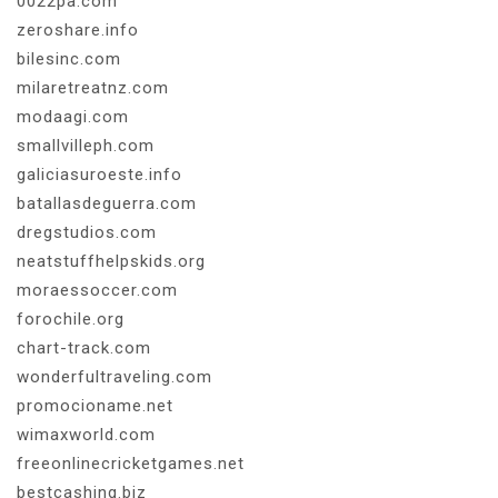
0022pa.com
zeroshare.info
bilesinc.com
milaretreatnz.com
modaagi.com
smallvilleph.com
galiciasuroeste.info
batallasdeguerra.com
dregstudios.com
neatstuffhelpskids.org
moraessoccer.com
forochile.org
chart-track.com
wonderfultraveling.com
promocioname.net
wimaxworld.com
freeonlinecricketgames.net
bestcashing.biz