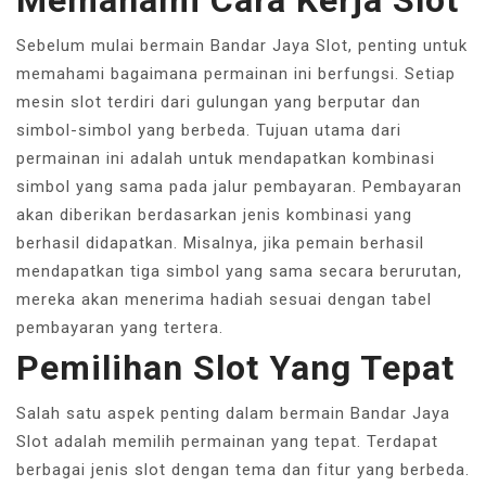
Memahami Cara Kerja Slot
Sebelum mulai bermain Bandar Jaya Slot, penting untuk
memahami bagaimana permainan ini berfungsi. Setiap
mesin slot terdiri dari gulungan yang berputar dan
simbol-simbol yang berbeda. Tujuan utama dari
permainan ini adalah untuk mendapatkan kombinasi
simbol yang sama pada jalur pembayaran. Pembayaran
akan diberikan berdasarkan jenis kombinasi yang
berhasil didapatkan. Misalnya, jika pemain berhasil
mendapatkan tiga simbol yang sama secara berurutan,
mereka akan menerima hadiah sesuai dengan tabel
pembayaran yang tertera.
Pemilihan Slot Yang Tepat
Salah satu aspek penting dalam bermain Bandar Jaya
Slot adalah memilih permainan yang tepat. Terdapat
berbagai jenis slot dengan tema dan fitur yang berbeda.