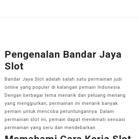
Pengenalan Bandar Jaya
Slot
Bandar Jaya Slot adalah salah satu permainan judi
online yang populer di kalangan pemain Indonesia.
Dengan berbagai tema menarik dan peluang menang
yang menggiurkan, permainan ini menarik banyak
pemain untuk mencoba peruntungannya. Dalam
permainan slot ini, pemain dapat menikmati sensasi
permainan yang seru dan mendebarkan.