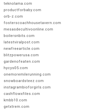
teknolama.com
productforbaby.com
orb-z.com
fosterscoachhousetavern.com
mesasdecultivoonline.com
boilersnbits.com
latestviralpost.com
newfreearticle.com
blitzpowerusa.com
gardenofeaten.com
hycys05.com
onemoremilerunning.com
snowboardsteez.com
instagrambioforgirls.com
cashflowxfiles.com
kmbb10.com
getxtrem.com