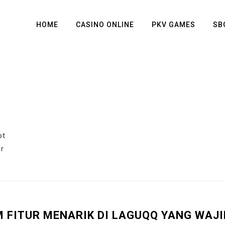
HOME
CASINO ONLINE
PKV GAMES
SB
ot
ur
 FITUR MENARIK DI LAGUQQ YANG WAJI