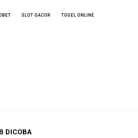
OBET
SLOT GACOR
TOGEL ONLINE
B DICOBA