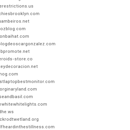
rerestrictions.us
chiesbrooklyn.com
ambeiros.net
fozblog.com
onbaihat.com
blogdeoscargonzalez.com
bpromote.net
eroids-store.co
teydecoracion.net
thog.com
stlaptopbestmonitor.com
orginaryland.com
seandbasil.com
ewhitewhitelights.com
dhe.ws
ckrodtwetland.org
lfheardinthestillness.com