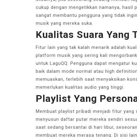
cukup dengan mengetikkan namanya, hasil p
sangat membantu pengguna yang tidak ingi
musik yang mereka suka.
Kualitas Suara Yang 
Fitur lain yang tak kalah menarik adalah ku
platform musik yang sering kali mengorban
untuk LaguQQ. Pengguna dapat mengatur ku
baik dalam mode normal atau high definiti
memuaskan, terlebih saat menyaksikan kons
memerlukan kualitas audio yang tinggi.
Playlist Yang Persona
Membuat playlist pribadi menjadi fitur yang
menyusun daftar putar mereka sendiri sesua
saat sedang bersantai di hari libur, seseora
membuat mereka merasa tenang. Di sisi lain