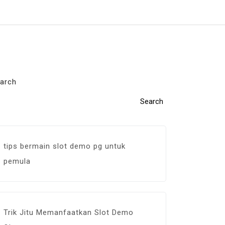
arch
Search
tips bermain slot demo pg untuk
pemula
Trik Jitu Memanfaatkan Slot Demo