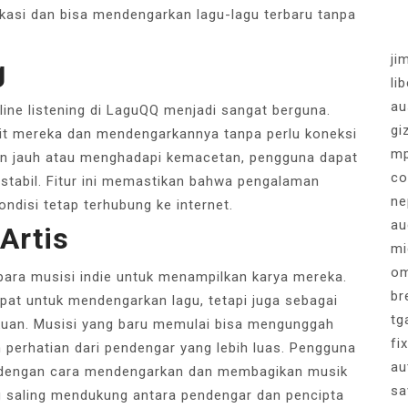
kasi dan bisa mendengarkan lagu-lagu terbaru tanpa
ji
g
li
au
fline listening di LaguQQ menjadi sangat berguna.
gi
it mereka dan mendengarkannya tanpa perlu koneksi
mp
nan jauh atau menghadapi kemacetan, pengguna dapat
co
 stabil. Fitur ini memastikan bahwa pengalaman
ne
ndisi tetap terhubung ke internet.
au
Artis
mi
om
ara musisi indie untuk menampilkan karya mereka.
br
mpat untuk mendengarkan lagu, tetapi juga sebagai
tg
kuan. Musisi yang baru memulai bisa mengunggah
fi
perhatian dari pendengar yang lebih luas. Pengguna
au
a dengan cara mendengarkan dan membagikan musik
sa
g saling mendukung antara pendengar dan pencipta