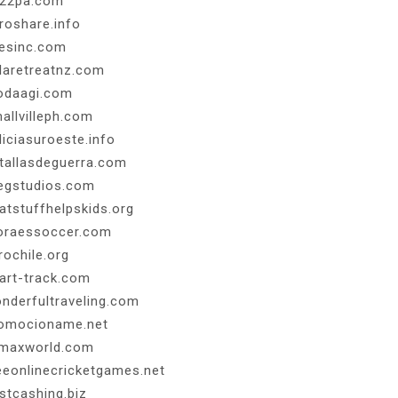
22pa.com
roshare.info
lesinc.com
laretreatnz.com
daagi.com
allvilleph.com
liciasuroeste.info
tallasdeguerra.com
egstudios.com
atstuffhelpskids.org
raessoccer.com
rochile.org
art-track.com
nderfultraveling.com
omocioname.net
maxworld.com
eeonlinecricketgames.net
stcashing.biz