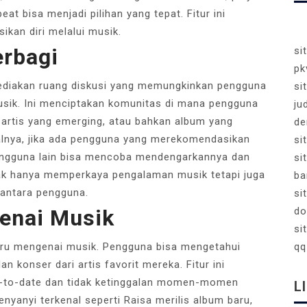
at bisa menjadi pilihan yang tepat. Fitur ini
an diri melalui musik.
erbagi
si
pk
ediakan ruang diskusi yang memungkinkan pengguna
si
sik. Ini menciptakan komunitas di mana pengguna
ju
, artis yang emerging, atau bahkan album yang
de
alnya, jika ada pengguna yang merekomendasikan
si
pengguna lain bisa mencoba mendengarkannya dan
si
dak hanya memperkaya pengalaman musik tetapi juga
ba
i antara pengguna.
si
enai Musik
do
si
aru mengenai musik. Pengguna bisa mengetahui
qq
an konser dari artis favorit mereka. Fitur ini
p-to-date dan tidak ketinggalan momen-momen
L
enyanyi terkenal seperti Raisa merilis album baru,