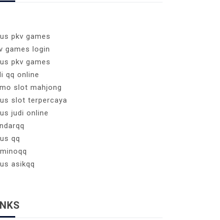
tus pkv games
v games login
tus pkv games
di qq online
mo slot mahjong
tus slot terpercaya
tus judi online
ndarqq
tus qq
minoqq
tus asikqq
INKS