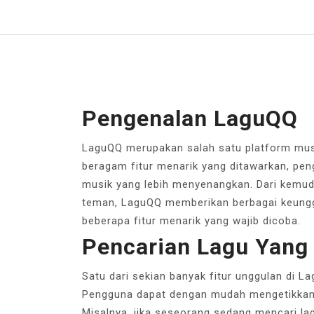
Pengenalan LaguQQ
LaguQQ merupakan salah satu platform musi
beragam fitur menarik yang ditawarkan, p
musik yang lebih menyenangkan. Dari kemud
teman, LaguQQ memberikan berbagai keunggul
beberapa fitur menarik yang wajib dicoba.
Pencarian Lagu Yan
Satu dari sekian banyak fitur unggulan di La
Pengguna dapat dengan mudah mengetikkan j
Misalnya, jika seseorang sedang mencari lagu