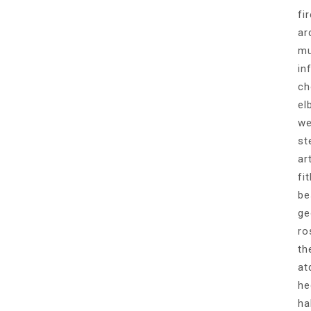
fi
ar
mu
in
ch
el
we
st
ar
fi
be
ge
ro
th
at
he
ha