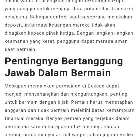
hal ini. Situs ini dilengkapi dengan teknologi enkripsi
yang canggih untuk menjaga data pribadi dan transaksi
pengguna. Sebagai contoh, saat seseorang melakukan
deposit, informasi keuangan mereka tidak akan
dibagikan kepada pihak ketiga. Dengan langkah-langkah
keamanan yang ketat, pengguna dapat merasa aman
saat bermain.
Pentingnya Bertanggung
Jawab Dalam Bermain
Meskipun memainkan permainan di Bukaqq dapat
menjadi menyenangkan dan menguntungkan, penting
untuk bermain dengan bijak. Pemain harus menetapkan
anggaran dan tidak bermain melebihi batas kemampuan
finansial mereka. Banyak pemain yang terjebak dalam
permainan karena harapan untuk menang, namun
penting untuk menyadari bahwa perjudian juga memiliki