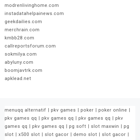
modrenlivinghome.com
instadatahelpainews.com
geekdailies.com
merchrain.com
kmbb28.com
callreportsforum.com
sokmilya.com
abyluny.com
boomjavtrk.com
apklead.net
menuqq alternatif
|
pkv games
|
poker
|
poker online
|
pkv games qq
|
pkv games qq
|
pkv games qq
|
pkv
games qq
|
pkv games qq
|
pg soft
|
slot maxwin
|
pg
slot
|
x500 slot
|
slot gacor
|
demo slot
|
slot gacor
|