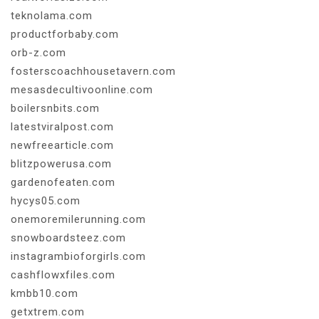
teknolama.com
productforbaby.com
orb-z.com
fosterscoachhousetavern.com
mesasdecultivoonline.com
boilersnbits.com
latestviralpost.com
newfreearticle.com
blitzpowerusa.com
gardenofeaten.com
hycys05.com
onemoremilerunning.com
snowboardsteez.com
instagrambioforgirls.com
cashflowxfiles.com
kmbb10.com
getxtrem.com