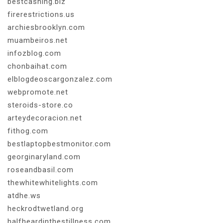
bestcashing.biz
firerestrictions.us
archiesbrooklyn.com
muambeiros.net
infozblog.com
chonbaihat.com
elblogdeoscargonzalez.com
webpromote.net
steroids-store.co
arteydecoracion.net
fithog.com
bestlaptopbestmonitor.com
georginaryland.com
roseandbasil.com
thewhitewhitelights.com
atdhe.ws
heckrodtwetland.org
halfheardinthestillness.com