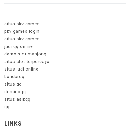
situs pkv games
pkv games login
situs pkv games
judi qq online
demo slot mahjong
situs slot terpercaya
situs judi online
bandarqq
situs qq
dominoqq
situs asikqq
qq
LINKS