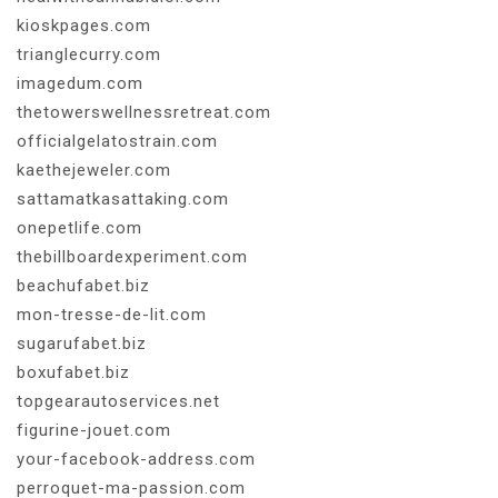
kioskpages.com
trianglecurry.com
imagedum.com
thetowerswellnessretreat.com
officialgelatostrain.com
kaethejeweler.com
sattamatkasattaking.com
onepetlife.com
thebillboardexperiment.com
beachufabet.biz
mon-tresse-de-lit.com
sugarufabet.biz
boxufabet.biz
topgearautoservices.net
figurine-jouet.com
your-facebook-address.com
perroquet-ma-passion.com