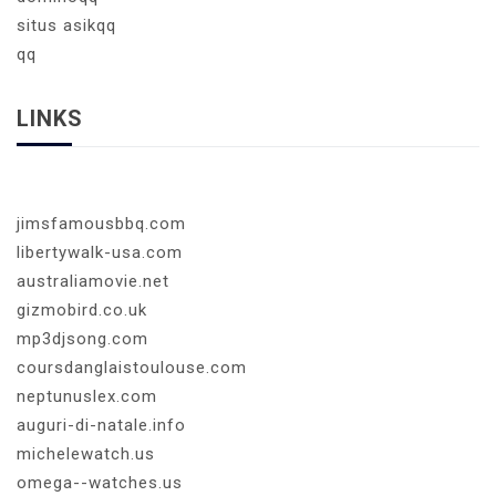
situs asikqq
qq
LINKS
jimsfamousbbq.com
libertywalk-usa.com
australiamovie.net
gizmobird.co.uk
mp3djsong.com
coursdanglaistoulouse.com
neptunuslex.com
auguri-di-natale.info
michelewatch.us
omega--watches.us