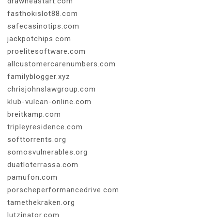
drawneastart.com
fasthokislot88.com
safecasinotips.com
jackpotchips.com
proelitesoftware.com
allcustomercarenumbers.com
familyblogger.xyz
chrisjohnslawgroup.com
klub-vulcan-online.com
breitkamp.com
tripleyresidence.com
softtorrents.org
somosvulnerables.org
duatloterrassa.com
pamufon.com
porscheperformancedrive.com
tamethekraken.org
lutzinator.com