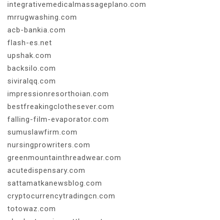
integrativemedicalmassageplano.com
mrrugwashing.com
acb-bankia.com
flash-es.net
upshak.com
backsilo.com
siviralqq.com
impressionresorthoian.com
bestfreakingclothesever.com
falling-film-evaporator.com
sumuslawfirm.com
nursingprowriters.com
greenmountainthreadwear.com
acutedispensary.com
sattamatkanewsblog.com
cryptocurrencytradingcn.com
totowaz.com