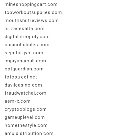
mineshoppingcart.com
topworkoutsupplies.com
mouthshutreviews.com
hirzadesalta.com
digitallifeopoly.com
casinobubbles.com
seputargym.com
impiyanamall.com
optguardian.com
totostreet.net
davilcasino.com
fraudwatchai.com
aem-x.com
cryptooblogs.com
gameuplevel.com
homethestyle.com
amuldistribution.com