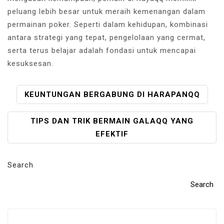
peluang lebih besar untuk meraih kemenangan dalam
permainan poker. Seperti dalam kehidupan, kombinasi
antara strategi yang tepat, pengelolaan yang cermat,
serta terus belajar adalah fondasi untuk mencapai
kesuksesan.
P
KEUNTUNGAN BERGABUNG DI HARAPANQQ
O
S
TIPS DAN TRIK BERMAIN GALAQQ YANG
T
EFEKTIF
N
A
Search
V
I
Search
G
A
T