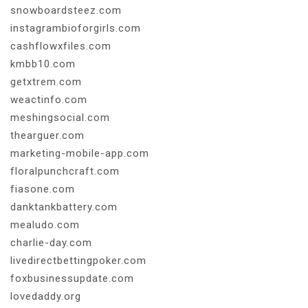
snowboardsteez.com
instagrambioforgirls.com
cashflowxfiles.com
kmbb10.com
getxtrem.com
weactinfo.com
meshingsocial.com
thearguer.com
marketing-mobile-app.com
floralpunchcraft.com
fiasone.com
danktankbattery.com
mealudo.com
charlie-day.com
livedirectbettingpoker.com
foxbusinessupdate.com
lovedaddy.org