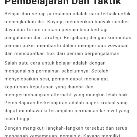
Pembelajaran Dan Taktik
Belajar dari setiap permainan adalah cara terbaik untuk
meningkatkan diri. Kayaqq memberikan banyak sumber
daya dan forum di mana pemain bisa berbagi
pengalaman dan strategi. Bergabung dengan komunitas
pemain poker membantu dalam memperluas wawasan
dan mendapatkan tips dari pemain berpengalaman.
Salah satu cara untuk belajar adalah dengan
menganalisis permainan sebelumnya. Setelah
menyelesaikan sesi, pemain dapat mengingat
keputusan-keputusan yang diambil dan
mempertimbangkan alternatif yang mungkin lebih baik.
Pembelajaran berkelanjutan adalah aspek krusial yang
dapat membawa keterampilan permainan ke level yang
lebih tinggi.
Dengan mengikuti langkah-langkah tersebut dan terus
mengasah kemampuan, pemain di Kayaqq memiliki