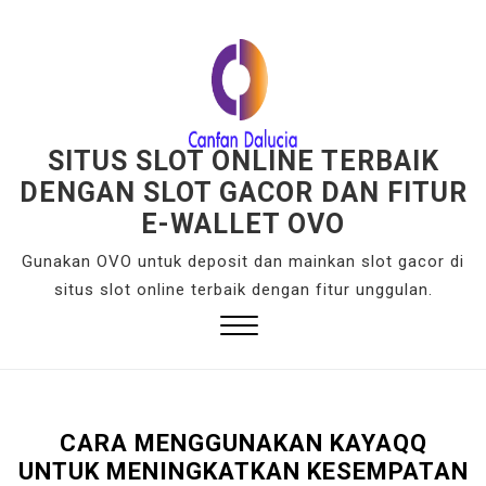
S
k
i
p
t
o
SITUS SLOT ONLINE TERBAIK
c
DENGAN SLOT GACOR DAN FITUR
o
E-WALLET OVO
n
Gunakan OVO untuk deposit dan mainkan slot gacor di
t
situs slot online terbaik dengan fitur unggulan.
e
n
t
Close
Menu
CARA MENGGUNAKAN KAYAQQ
UNTUK MENINGKATKAN KESEMPATAN