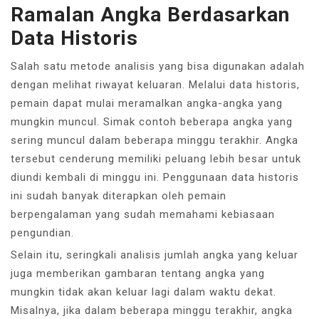
Ramalan Angka Berdasarkan
Data Historis
Salah satu metode analisis yang bisa digunakan adalah
dengan melihat riwayat keluaran. Melalui data historis,
pemain dapat mulai meramalkan angka-angka yang
mungkin muncul. Simak contoh beberapa angka yang
sering muncul dalam beberapa minggu terakhir. Angka
tersebut cenderung memiliki peluang lebih besar untuk
diundi kembali di minggu ini. Penggunaan data historis
ini sudah banyak diterapkan oleh pemain
berpengalaman yang sudah memahami kebiasaan
pengundian.
Selain itu, seringkali analisis jumlah angka yang keluar
juga memberikan gambaran tentang angka yang
mungkin tidak akan keluar lagi dalam waktu dekat.
Misalnya, jika dalam beberapa minggu terakhir, angka