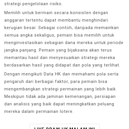
strategi pengelolaan risiko.
Memilih untuk bermain secara konsisten dengan
anggaran tertentu dapat membantu menghindari
kerugian besar. Sebagai contoh, daripada memainkan
semua angka sekaligus, pemain bisa memilih untuk
menginvestasikan sebagian dana mereka untuk periode
jangka panjang. Pemain yang bijaksana akan terus
memantau hasil dan menyesuaikan strategi mereka
berdasarkan hasil yang didapat dan pola yang terlihat.
Dengan mengikuti Data HK dan memahami pola serta
pengaruh dari berbagai faktor, para pemain bisa
mengembangkan strategi permainan yang lebih baik.
Meskipun tidak ada jaminan kemenangan, persiapan
dan analisis yang baik dapat meningkatkan peluang
mereka dalam permainan lotere.