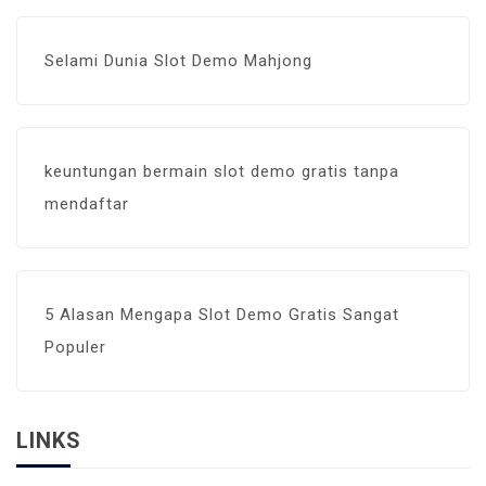
Selami Dunia Slot Demo Mahjong
keuntungan bermain slot demo gratis tanpa
mendaftar
5 Alasan Mengapa Slot Demo Gratis Sangat
Populer
LINKS