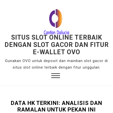
S
k
i
p
t
o
SITUS SLOT ONLINE TERBAIK
c
DENGAN SLOT GACOR DAN FITUR
o
E-WALLET OVO
n
Gunakan OVO untuk deposit dan mainkan slot gacor di
t
situs slot online terbaik dengan fitur unggulan.
e
n
t
Close
Menu
DATA HK TERKINI: ANALISIS DAN
RAMALAN UNTUK PEKAN INI