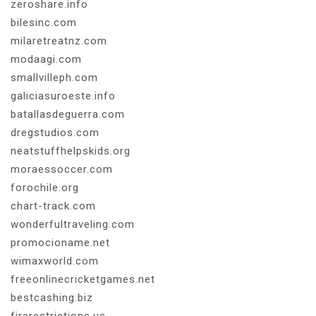
zeroshare.info
bilesinc.com
milaretreatnz.com
modaagi.com
smallvilleph.com
galiciasuroeste.info
batallasdeguerra.com
dregstudios.com
neatstuffhelpskids.org
moraessoccer.com
forochile.org
chart-track.com
wonderfultraveling.com
promocioname.net
wimaxworld.com
freeonlinecricketgames.net
bestcashing.biz