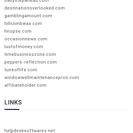
babystepahead.com
destinationoverlooked.com
gamblingamount.com
hillclimbwax.com
hnopse.com
occasionnews.com
lustofmoney.com
timebusinesszone.com
peppers-reflection.com
tuneoflife.com
windowwellmaintenancepros.com
affiliateholder.com
LINKS
helpdesksoftwares.net