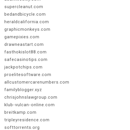
supercleanut.com
bedandbicycle.com
heraldcalifornia.com
graphicmonkeys.com
gamepixies.com
drawneastart.com
fasthokislot88.com
safecasinotips.com
jackpotchips.com
proelitesoftware.com
allcustomercarenumbers.com
familyblogger.xyz
chrisjohnslawgroup.com
klub-vulcan-online.com
breitkamp.com
tripleyresidence.com
softtorrents.org