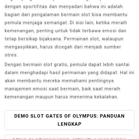
dengan sportifitas dan menyadari bahwa ini adalah
bagian dari pengalaman bermain slot bisa membantu
pemula menjaga semangat. Di sisi lain, ketika meraih
kemenangan, penting untuk tidak terbawa emosi dan
tetap bersikap bijaksana. Permainan slot, walaupun
mengasyikkan, harus dicegah dari menjadi sumber
stres.
Dengan bermain slot gratis, pemula dapat lebih santai
dalam menghadapi hasil permainan yang didapat. Hal ini
akan membantu mereka memahami pentingnya
manajemen emosi saat bermain, baik saat meraih
kemenangan maupun harus menerima kekalahan.
P
DEMO SLOT GATES OF OLYMPUS: PANDUAN
O
LENGKAP
S