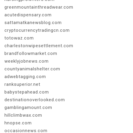
greenmountainthreadwear.com
acutedispensary.com
sattamatkanewsblog.com
cryptocurrencytradingcn.com
totowaz.com
charlestonwipesettlement.com
brandfollowmarket.com
weeklyjobnews.com
countyanimalshelter.com
adwebtagging.com
ranksuperior.net
babystepahead.com
destinationoverlooked.com
gamblingamount.com
hillclimbwax.com
hnopse.com
occasionnews.com