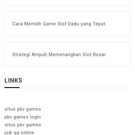
Cara Memilih Game Slot Dadu yang Tepat
Strategi Ampuh Memenangkan Slot Besar
LINKS
situs pkv games
pkv games login
situs pkv games
judi qq online