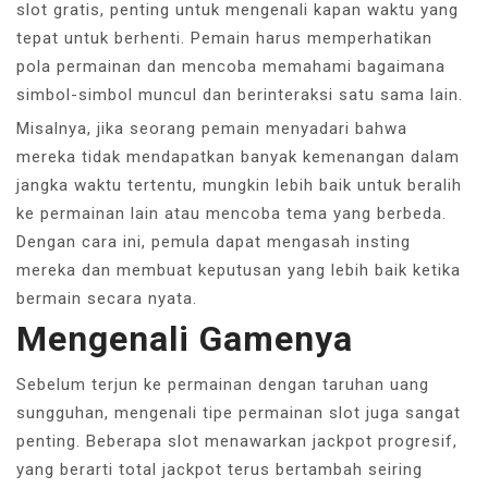
slot gratis, penting untuk mengenali kapan waktu yang
tepat untuk berhenti. Pemain harus memperhatikan
pola permainan dan mencoba memahami bagaimana
simbol-simbol muncul dan berinteraksi satu sama lain.
Misalnya, jika seorang pemain menyadari bahwa
mereka tidak mendapatkan banyak kemenangan dalam
jangka waktu tertentu, mungkin lebih baik untuk beralih
ke permainan lain atau mencoba tema yang berbeda.
Dengan cara ini, pemula dapat mengasah insting
mereka dan membuat keputusan yang lebih baik ketika
bermain secara nyata.
Mengenali Gamenya
Sebelum terjun ke permainan dengan taruhan uang
sungguhan, mengenali tipe permainan slot juga sangat
penting. Beberapa slot menawarkan jackpot progresif,
yang berarti total jackpot terus bertambah seiring