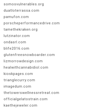
somosvulnerables.org
duatloterrassa.com
pamufon.com
porscheperformancedrive.com
tamethekraken.org
lutzinator.com
ondasrl.com
blife2016.com
glutenfreesnowboarder.com
lizmorrowdesign.com
healwithcannabidiol.com
kioskpages.com
trianglecurry.com
imagedum.com
thetowerswellnessretreat.com
officialgelatostrain.com
kaethejeweler.com