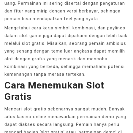
uang. Permainan ini sering disertai dengan pengaturan
dan fitur yang mirip dengan versi berbayar, sehingga
pemain bisa mendapatkan feel yang nyata.
Mengetahui cara kerja simbol, kombinasi, dan paylines
dalam slot game juga dapat dipahami dengan lebih baik
melalui slot gratis. Misalkan, seorang pemain ambisius
yang senang dengan tema luar angkasa dapat memilih
slot dengan grafis yang menarik dan mencoba
kombinasi yang berbeda, sehingga memahami potensi
kemenangan tanpa merasa tertekan.
Cara Menemukan Slot
Gratis
Mencari slot gratis sebenarnya sangat mudah. Banyak
situs kasino online menawarkan permainan demo yang
dapat diakses secara langsung. Pemain hanya perlu
mencari bagian ‘slot gratis’ atau ‘permainan demo’ di