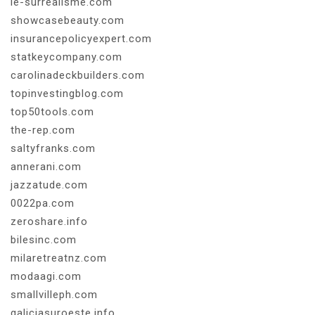
le-surrealisme.com
showcasebeauty.com
insurancepolicyexpert.com
statkeycompany.com
carolinadeckbuilders.com
topinvestingblog.com
top50tools.com
the-rep.com
saltyfranks.com
annerani.com
jazzatude.com
0022pa.com
zeroshare.info
bilesinc.com
milaretreatnz.com
modaagi.com
smallvilleph.com
galiciasuroeste.info