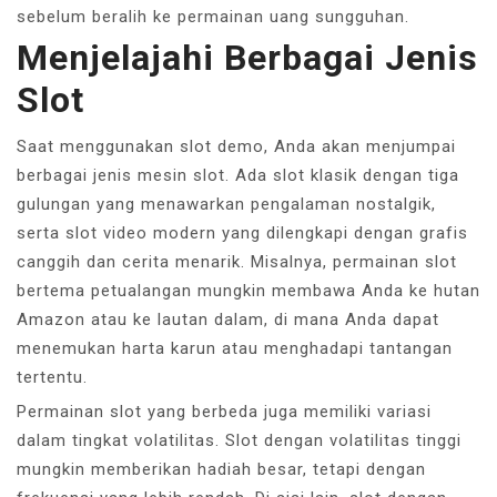
sebelum beralih ke permainan uang sungguhan.
Menjelajahi Berbagai Jenis
Slot
Saat menggunakan slot demo, Anda akan menjumpai
berbagai jenis mesin slot. Ada slot klasik dengan tiga
gulungan yang menawarkan pengalaman nostalgik,
serta slot video modern yang dilengkapi dengan grafis
canggih dan cerita menarik. Misalnya, permainan slot
bertema petualangan mungkin membawa Anda ke hutan
Amazon atau ke lautan dalam, di mana Anda dapat
menemukan harta karun atau menghadapi tantangan
tertentu.
Permainan slot yang berbeda juga memiliki variasi
dalam tingkat volatilitas. Slot dengan volatilitas tinggi
mungkin memberikan hadiah besar, tetapi dengan