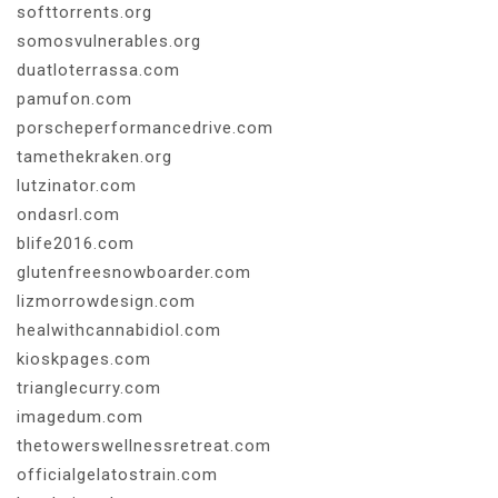
softtorrents.org
somosvulnerables.org
duatloterrassa.com
pamufon.com
porscheperformancedrive.com
tamethekraken.org
lutzinator.com
ondasrl.com
blife2016.com
glutenfreesnowboarder.com
lizmorrowdesign.com
healwithcannabidiol.com
kioskpages.com
trianglecurry.com
imagedum.com
thetowerswellnessretreat.com
officialgelatostrain.com