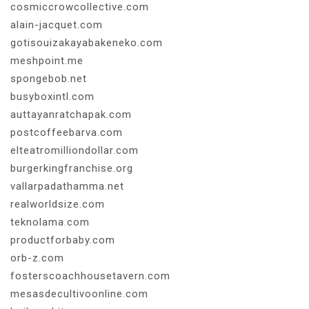
cosmiccrowcollective.com
alain-jacquet.com
gotisouizakayabakeneko.com
meshpoint.me
spongebob.net
busyboxintl.com
auttayanratchapak.com
postcoffeebarva.com
elteatromilliondollar.com
burgerkingfranchise.org
vallarpadathamma.net
realworldsize.com
teknolama.com
productforbaby.com
orb-z.com
fosterscoachhousetavern.com
mesasdecultivoonline.com