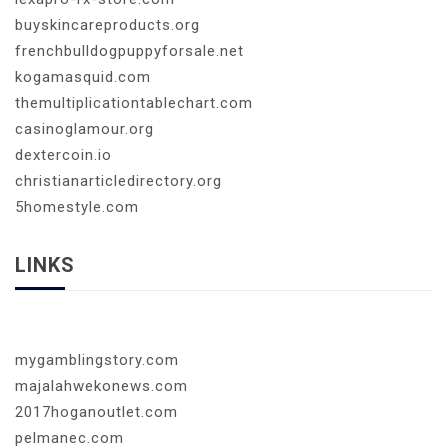
buyskincareproducts.org
frenchbulldogpuppyforsale.net
kogamasquid.com
themultiplicationtablechart.com
casinoglamour.org
dextercoin.io
christianarticledirectory.org
5homestyle.com
LINKS
mygamblingstory.com
majalahwekonews.com
2017hoganoutlet.com
pelmanec.com