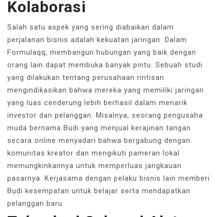
Kolaborasi
Salah satu aspek yang sering diabaikan dalam
perjalanan bisnis adalah kekuatan jaringan. Dalam
Formulaqq, membangun hubungan yang baik dengan
orang lain dapat membuka banyak pintu. Sebuah studi
yang dilakukan tentang perusahaan rintisan
mengindikasikan bahwa mereka yang memiliki jaringan
yang luas cenderung lebih berhasil dalam menarik
investor dan pelanggan. Misalnya, seorang pengusaha
muda bernama Budi yang menjual kerajinan tangan
secara online menyadari bahwa bergabung dengan
komunitas kreator dan mengikuti pameran lokal
memungkinkannya untuk memperluas jangkauan
pasarnya. Kerjasama dengan pelaku bisnis lain memberi
Budi kesempatan untuk belajar serta mendapatkan
pelanggan baru.