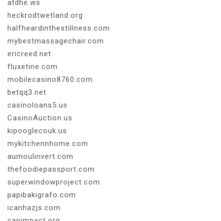
atdhe.ws
heckrodtwetland.org
halfheardinthestillness.com
mybestmassagechair.com
ericreed.net
fluxetine.com
mobilecasino8760.com
betqq3.net
casinoloans5.us
CasinoAuction.us
kipooglecouk.us
mykitchennhome.com
aumoulinvert.com
thefoodiepassport.com
superwindowproject.com
papibakigrafo.com
icanhazjs.com
canimpact.org