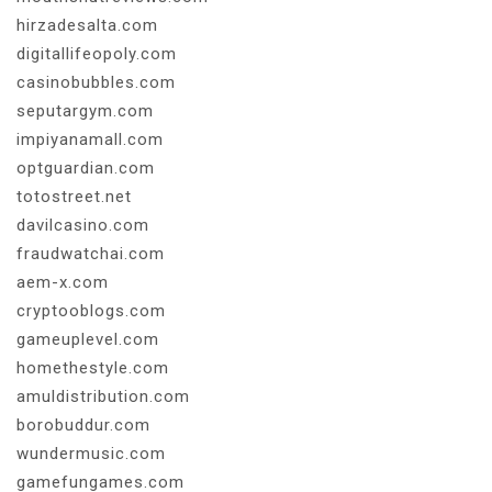
hirzadesalta.com
digitallifeopoly.com
casinobubbles.com
seputargym.com
impiyanamall.com
optguardian.com
totostreet.net
davilcasino.com
fraudwatchai.com
aem-x.com
cryptooblogs.com
gameuplevel.com
homethestyle.com
amuldistribution.com
borobuddur.com
wundermusic.com
gamefungames.com