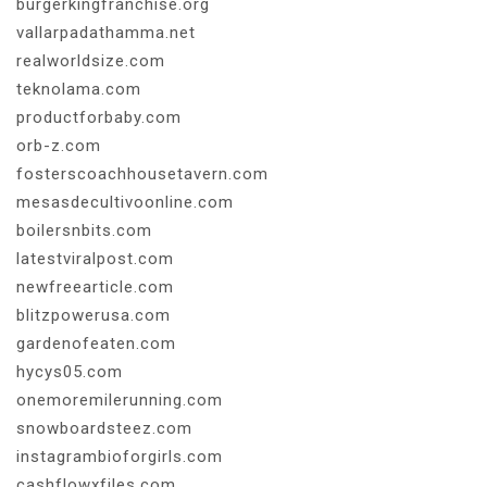
burgerkingfranchise.org
vallarpadathamma.net
realworldsize.com
teknolama.com
productforbaby.com
orb-z.com
fosterscoachhousetavern.com
mesasdecultivoonline.com
boilersnbits.com
latestviralpost.com
newfreearticle.com
blitzpowerusa.com
gardenofeaten.com
hycys05.com
onemoremilerunning.com
snowboardsteez.com
instagrambioforgirls.com
cashflowxfiles.com