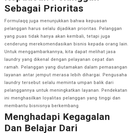
Sebagai Prioritas
Formulaqq juga menunjukkan bahwa kepuasan
pelanggan harus selalu dijadikan prioritas. Pelanggan
yang puas tidak hanya akan kembali, tetapi juga
cenderung merekomendasikan bisnis kepada orang lain.
Untuk menggambarkannya, kita dapat melihat jasa
laundry yang dikenal dengan pelayanan cepat dan
ramah. Pelanggan yang diutamakan dalam pemasangan
layanan antar jemput merasa lebih dihargai. Pengusaha
laundry tersebut selalu meminta umpan balik dari
pelanggannya untuk meningkatkan layanan. Pendekatan
ini menghasilkan loyalitas pelanggan yang tinggi dan
membantu bisnisnya berkembang.
Menghadapi Kegagalan
Dan Belajar Dari