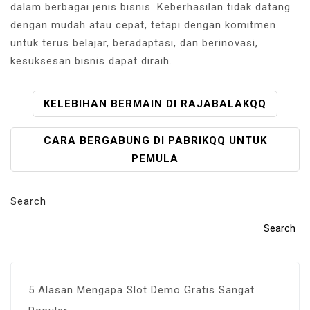
dalam berbagai jenis bisnis. Keberhasilan tidak datang
dengan mudah atau cepat, tetapi dengan komitmen
untuk terus belajar, beradaptasi, dan berinovasi,
kesuksesan bisnis dapat diraih.
P
KELEBIHAN BERMAIN DI RAJABALAKQQ
O
S
CARA BERGABUNG DI PABRIKQQ UNTUK
T
PEMULA
N
A
Search
V
I
Search
G
A
T
I
5 Alasan Mengapa Slot Demo Gratis Sangat
O