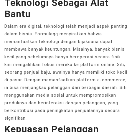
Teknologi Sebagai Alat
Bantu
Dalam era digital, teknologi telah menjadi aspek penting
dalam bisnis. Formulaqq menyiratkan bahwa
memanfaatkan teknologi dengan bijaksana dapat
membawa banyak keuntungan. Misalnya, banyak bisnis
kecil yang sebelumnya hanya beroperasi secara fisik
kini mengalihkan fokus mereka ke platform online. Siti,
seorang penjual baju, awalnya hanya memiliki toko kecil
di pasar. Dengan memanfaatkan platform e-commerce,
ia bisa menjangkau pelanggan dari berbagai daerah. Siti
menggunakan media sosial untuk mempromosikan
produknya dan berinteraksi dengan pelanggan, yang
berkontribusi pada peningkatan penjualannya secara
signifikan.
Kepuasan Pelanggan