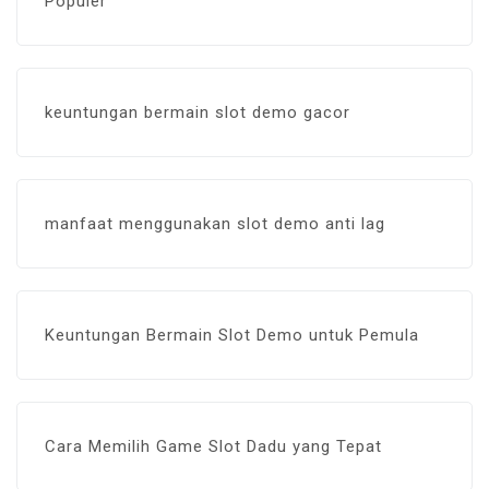
Populer
N
keuntungan bermain slot demo gacor
manfaat menggunakan slot demo anti lag
Keuntungan Bermain Slot Demo untuk Pemula
Cara Memilih Game Slot Dadu yang Tepat