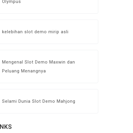
Olympus
kelebihan slot demo mirip asli
Mengenal Slot Demo Maxwin dan
Peluang Menangnya
Selami Dunia Slot Demo Mahjong
INKS