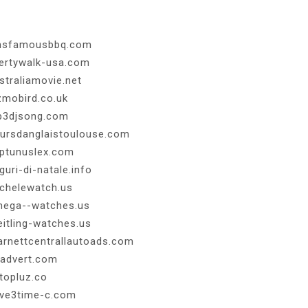
msfamousbbq.com
bertywalk-usa.com
straliamovie.net
zmobird.co.uk
3djsong.com
ursdanglaistoulouse.com
ptunuslex.com
guri-di-natale.info
chelewatch.us
ega--watches.us
eitling-watches.us
arnettcentrallautoads.com
xadvert.com
topluz.co
ve3time-c.com