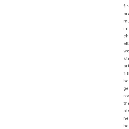
fi
ar
mu
in
ch
el
we
st
ar
fi
be
ge
ro
th
at
he
ha