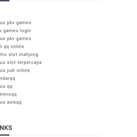
tus pkv games
v games login
tus pkv games
di qq online
mo slot mahjong
tus slot terpercaya
tus judi online
ndarqq
tus qq
minoqq
tus asikqq
INKS