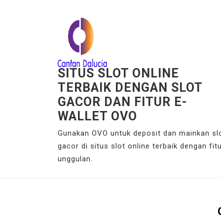
S
k
i
p
t
o
SITUS SLOT ONLINE
c
TERBAIK DENGAN SLOT
o
GACOR DAN FITUR E-
n
WALLET OVO
t
Gunakan OVO untuk deposit dan mainkan sl
e
gacor di situs slot online terbaik dengan fit
n
unggulan.
t