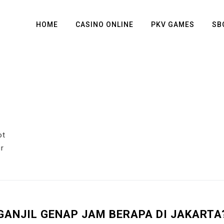
HOME
CASINO ONLINE
PKV GAMES
SB
ot
ur
GANJIL GENAP JAM BERAPA DI JAKARTA