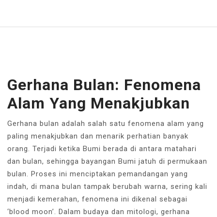
Gerhana Bulan: Fenomena
Alam Yang Menakjubkan
Gerhana bulan adalah salah satu fenomena alam yang
paling menakjubkan dan menarik perhatian banyak
orang. Terjadi ketika Bumi berada di antara matahari
dan bulan, sehingga bayangan Bumi jatuh di permukaan
bulan. Proses ini menciptakan pemandangan yang
indah, di mana bulan tampak berubah warna, sering kali
menjadi kemerahan, fenomena ini dikenal sebagai
‘blood moon’. Dalam budaya dan mitologi, gerhana