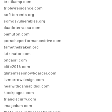
breitkamp.com
tripleyresidence.com
softtorrents.org
somosvulnerables.org
duatloterrassa.com
pamufon.com
porscheperformancedrive.com
tamethekraken.org
lutzinator.com
ondasrl.com
blife2016.com
glutenfreesnowboarder.com
lizmorrowdesign.com
healwithcannabidiol.com
kioskpages.com
trianglecurry.com
imagedum.com