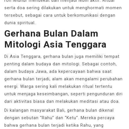
roh leluhur mendekat dan menjadi lebih aktif. Ritual
serta doa sering dilakukan untuk menghormati momen
tersebut, sebagai cara untuk berkomunikasi dengan
dunia spiritual.
Gerhana Bulan Dalam
Mitologi Asia Tenggara
Di Asia Tenggara, gerhana bulan juga memiliki tempat
penting dalam budaya dan mitologi. Sebagai contoh,
dalam budaya Jawa, ada kepercayaan bahwa saat
gerhana bulan terjadi, alam akan mengalami perubahan
energi. Warga sering kali melakukan ritual tertentu
untuk menjaga keseimbangan, seperti pengunduran diri
dari aktivitas biasa dan melakukan meditasi atau doa.
Di kalangan masyarakat Bali, gerhana bulan dikenal
dengan sebutan “Rahu” dan “Ketu”. Mereka percaya
bahwa gerhana bulan terjadi ketika Rahu, yang