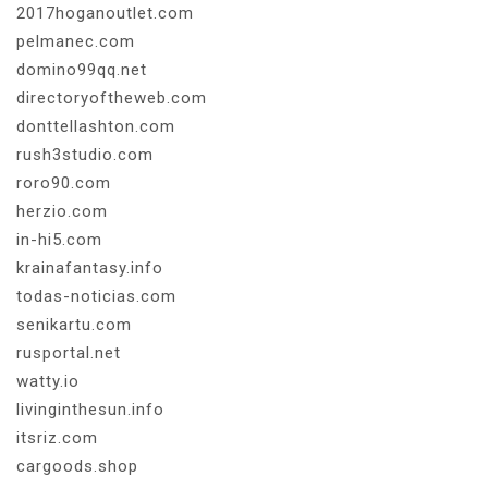
2017hoganoutlet.com
pelmanec.com
domino99qq.net
directoryoftheweb.com
donttellashton.com
rush3studio.com
roro90.com
herzio.com
in-hi5.com
krainafantasy.info
todas-noticias.com
senikartu.com
rusportal.net
watty.io
livinginthesun.info
itsriz.com
cargoods.shop