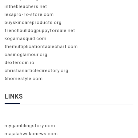
inthebleachers.net
lexapro-rx-store.com
buyskincareproducts.org
frenchbulldogpuppyforsale.net
kogamasquid.com
themultiplicationtablechart.com
casinoglamour.org
dextercoin.io
christianarticledirectory.org
5homestyle.com
LINKS
mygamblingstory.com
majalahwekonews.com