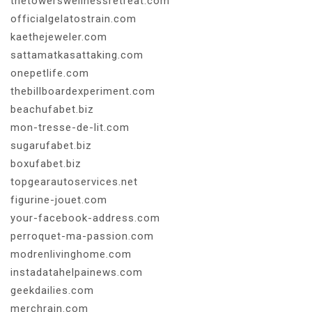
thetowerswellnessretreat.com
officialgelatostrain.com
kaethejeweler.com
sattamatkasattaking.com
onepetlife.com
thebillboardexperiment.com
beachufabet.biz
mon-tresse-de-lit.com
sugarufabet.biz
boxufabet.biz
topgearautoservices.net
figurine-jouet.com
your-facebook-address.com
perroquet-ma-passion.com
modrenlivinghome.com
instadatahelpainews.com
geekdailies.com
merchrain.com