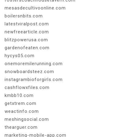
fosterscoachhousetavern.com
mesasdecultivoonline.com
boilersnbits.com
latestviralpost.com
newfreearticle.com
blitzpowerusa.com
gardenofeaten.com
hycys05.com
onemoremilerunning.com
snowboardsteez.com
instagrambioforgirls.com
cashflowxfiles.com
kmbb10.com
getxtrem.com
weactinfo.com
meshingsocial.com
thearguer.com
marketing-mobile-app.com