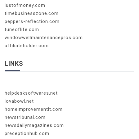
lustofmoney.com
timebusinesszone.com
peppers-reflection.com
tuneoflife.com
windowwellmaintenancepros.com
affiliateholder.com
LINKS
helpdesksoftwares.net
lovabowl.net
homeimprovementit.com
newstribunal.com
newsdailymagazines.com
preceptionhub.com