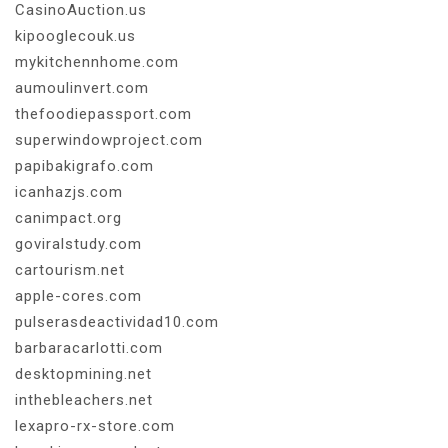
CasinoAuction.us
kipooglecouk.us
mykitchennhome.com
aumoulinvert.com
thefoodiepassport.com
superwindowproject.com
papibakigrafo.com
icanhazjs.com
canimpact.org
goviralstudy.com
cartourism.net
apple-cores.com
pulserasdeactividad10.com
barbaracarlotti.com
desktopmining.net
inthebleachers.net
lexapro-rx-store.com