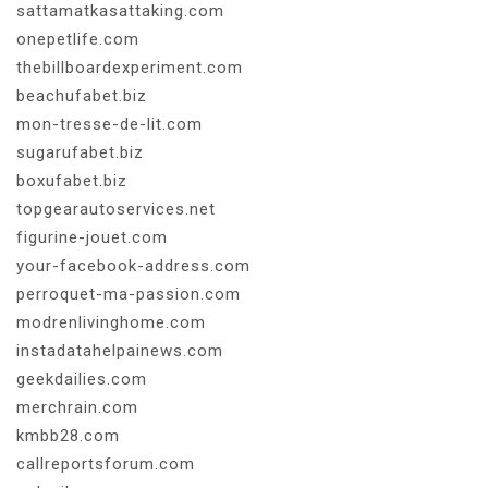
sattamatkasattaking.com
onepetlife.com
thebillboardexperiment.com
beachufabet.biz
mon-tresse-de-lit.com
sugarufabet.biz
boxufabet.biz
topgearautoservices.net
figurine-jouet.com
your-facebook-address.com
perroquet-ma-passion.com
modrenlivinghome.com
instadatahelpainews.com
geekdailies.com
merchrain.com
kmbb28.com
callreportsforum.com