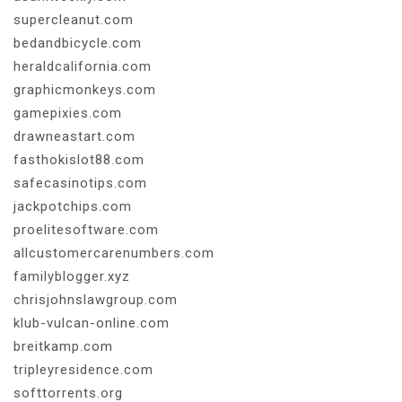
supercleanut.com
bedandbicycle.com
heraldcalifornia.com
graphicmonkeys.com
gamepixies.com
drawneastart.com
fasthokislot88.com
safecasinotips.com
jackpotchips.com
proelitesoftware.com
allcustomercarenumbers.com
familyblogger.xyz
chrisjohnslawgroup.com
klub-vulcan-online.com
breitkamp.com
tripleyresidence.com
softtorrents.org