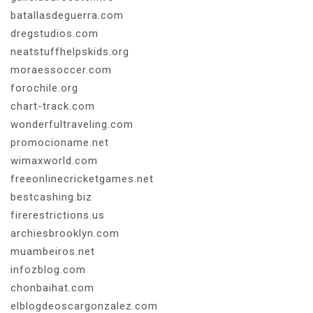
batallasdeguerra.com
dregstudios.com
neatstuffhelpskids.org
moraessoccer.com
forochile.org
chart-track.com
wonderfultraveling.com
promocioname.net
wimaxworld.com
freeonlinecricketgames.net
bestcashing.biz
firerestrictions.us
archiesbrooklyn.com
muambeiros.net
infozblog.com
chonbaihat.com
elblogdeoscargonzalez.com