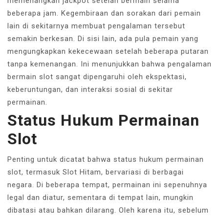
memenangkan jackpot setelah bermain selama
beberapa jam. Kegembiraan dan sorakan dari pemain
lain di sekitarnya membuat pengalaman tersebut
semakin berkesan. Di sisi lain, ada pula pemain yang
mengungkapkan kekecewaan setelah beberapa putaran
tanpa kemenangan. Ini menunjukkan bahwa pengalaman
bermain slot sangat dipengaruhi oleh ekspektasi,
keberuntungan, dan interaksi sosial di sekitar
permainan.
Status Hukum Permainan
Slot
Penting untuk dicatat bahwa status hukum permainan
slot, termasuk Slot Hitam, bervariasi di berbagai
negara. Di beberapa tempat, permainan ini sepenuhnya
legal dan diatur, sementara di tempat lain, mungkin
dibatasi atau bahkan dilarang. Oleh karena itu, sebelum