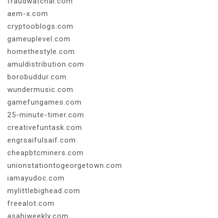
fraudwatchai.com
aem-x.com
cryptooblogs.com
gameuplevel.com
homethestyle.com
amuldistribution.com
borobuddur.com
wundermusic.com
gamefungames.com
25-minute-timer.com
creativefuntask.com
engrsaifulsaif.com
cheapbtcminers.com
unionstationtogeorgetown.com
iamayudoc.com
mylittlebighead.com
freealot.com
asahiweekly.com