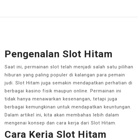
Pengenalan Slot Hitam
Saat ini, permainan slot telah menjadi salah satu pilihan
hiburan yang paling populer di kalangan para pemain
judi. Slot Hitam juga semakin mendapatkan perhatian di
berbagai kasino fisik maupun online. Permainan ini
tidak hanya menawarkan kesenangan, tetapi juga
berbagai kemungkinan untuk mendapatkan keuntungan.
Dalam artikel ini, kita akan membahas lebih dalam
mengenai konsep dan cara kerja dari Slot Hitam.
Cara Kerja Slot Hitam