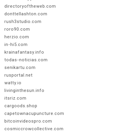
directoryoftheweb.com
donttellashton.com
rush3studio.com
roro90.com
herzio.com
in-hi5.com
krainafantasy.info
todas-noticias.com
senikartu.com
rusportal.net
watty.io
livinginthesun.info
itsriz.com
cargoods.shop
capetownacupuncture.com
bitcoinvideospro.com
cosmiccrowcollective.com