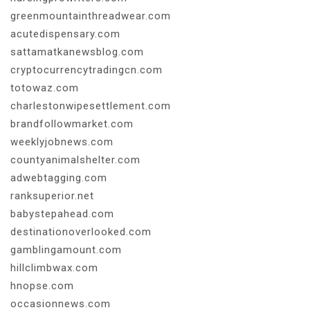
greenmountainthreadwear.com
acutedispensary.com
sattamatkanewsblog.com
cryptocurrencytradingcn.com
totowaz.com
charlestonwipesettlement.com
brandfollowmarket.com
weeklyjobnews.com
countyanimalshelter.com
adwebtagging.com
ranksuperior.net
babystepahead.com
destinationoverlooked.com
gamblingamount.com
hillclimbwax.com
hnopse.com
occasionnews.com