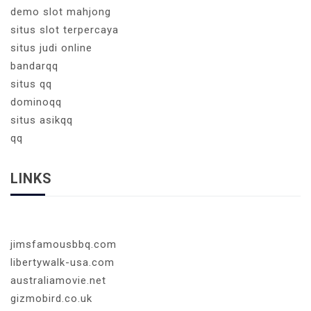
demo slot mahjong
situs slot terpercaya
situs judi online
bandarqq
situs qq
dominoqq
situs asikqq
qq
LINKS
jimsfamousbbq.com
libertywalk-usa.com
australiamovie.net
gizmobird.co.uk