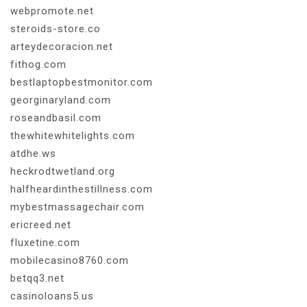
webpromote.net
steroids-store.co
arteydecoracion.net
fithog.com
bestlaptopbestmonitor.com
georginaryland.com
roseandbasil.com
thewhitewhitelights.com
atdhe.ws
heckrodtwetland.org
halfheardinthestillness.com
mybestmassagechair.com
ericreed.net
fluxetine.com
mobilecasino8760.com
betqq3.net
casinoloans5.us