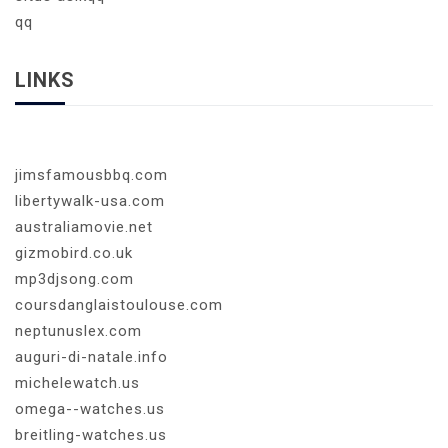
qq
LINKS
jimsfamousbbq.com
libertywalk-usa.com
australiamovie.net
gizmobird.co.uk
mp3djsong.com
coursdanglaistoulouse.com
neptunuslex.com
auguri-di-natale.info
michelewatch.us
omega--watches.us
breitling-watches.us