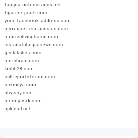
topgearautoservices.net
figurine-jouet.com
your-facebook-address.com
perroquet-ma-passion.com
modrenlivinghome.com
instadatahelpainews.com
geekdailies.com
merchrain.com
kmbb28.com
callreportsforum.com
sokmilya.com
abyluny.com
boomjavtrk.com
apklead.net