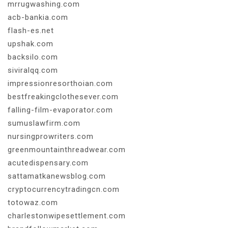
mrrugwashing.com
acb-bankia.com
flash-es.net
upshak.com
backsilo.com
siviralqq.com
impressionresorthoian.com
bestfreakingclothesever.com
falling-film-evaporator.com
sumuslawfirm.com
nursingprowriters.com
greenmountainthreadwear.com
acutedispensary.com
sattamatkanewsblog.com
cryptocurrencytradingcn.com
totowaz.com
charlestonwipesettlement.com