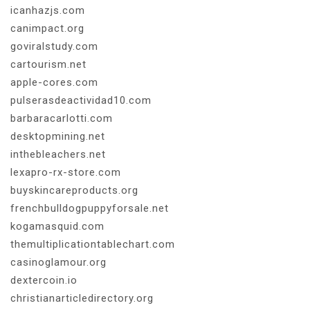
icanhazjs.com
canimpact.org
goviralstudy.com
cartourism.net
apple-cores.com
pulserasdeactividad10.com
barbaracarlotti.com
desktopmining.net
inthebleachers.net
lexapro-rx-store.com
buyskincareproducts.org
frenchbulldogpuppyforsale.net
kogamasquid.com
themultiplicationtablechart.com
casinoglamour.org
dextercoin.io
christianarticledirectory.org