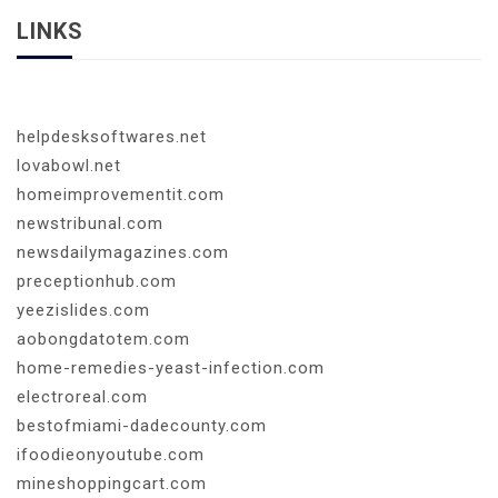
LINKS
helpdesksoftwares.net
lovabowl.net
homeimprovementit.com
newstribunal.com
newsdailymagazines.com
preceptionhub.com
yeezislides.com
aobongdatotem.com
home-remedies-yeast-infection.com
electroreal.com
bestofmiami-dadecounty.com
ifoodieonyoutube.com
mineshoppingcart.com