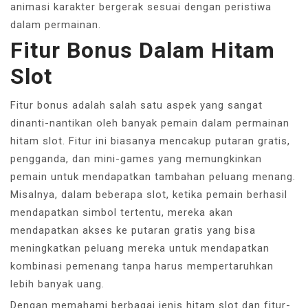
animasi karakter bergerak sesuai dengan peristiwa
dalam permainan.
Fitur Bonus Dalam Hitam
Slot
Fitur bonus adalah salah satu aspek yang sangat
dinanti-nantikan oleh banyak pemain dalam permainan
hitam slot. Fitur ini biasanya mencakup putaran gratis,
pengganda, dan mini-games yang memungkinkan
pemain untuk mendapatkan tambahan peluang menang.
Misalnya, dalam beberapa slot, ketika pemain berhasil
mendapatkan simbol tertentu, mereka akan
mendapatkan akses ke putaran gratis yang bisa
meningkatkan peluang mereka untuk mendapatkan
kombinasi pemenang tanpa harus mempertaruhkan
lebih banyak uang.
Dengan memahami berbagai jenis hitam slot dan fitur-