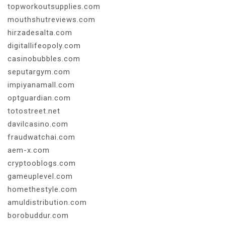
topworkoutsupplies.com
mouthshutreviews.com
hirzadesalta.com
digitallifeopoly.com
casinobubbles.com
seputargym.com
impiyanamall.com
optguardian.com
totostreet.net
davilcasino.com
fraudwatchai.com
aem-x.com
cryptooblogs.com
gameuplevel.com
homethestyle.com
amuldistribution.com
borobuddur.com