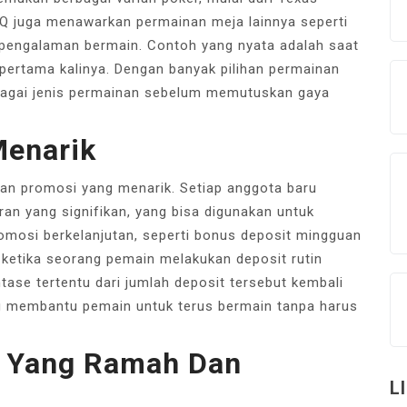
Q juga menawarkan permainan meja lainnya seperti
pengalaman bermain. Contoh yang nyata adalah saat
ertama kalinya. Dengan banyak pilihan permainan
rbagai jenis permainan sebelum memutuskan gaya
Menarik
n promosi yang menarik. Setiap anggota baru
n yang signifikan, yang bisa digunakan untuk
romosi berkelanjutan, seperti bonus deposit mingguan
 ketika seorang pemain melakukan deposit rutin
tase tertentu dari jumlah deposit tersebut kembali
ng membantu pemain untuk terus bermain tanpa harus
 Yang Ramah Dan
L