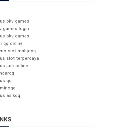
tus pkv games
v games login
tus pkv games
di qq online
mo slot mahjong
tus slot terpercaya
tus judi online
ndarqq
tus qq
minoqq
tus asikqq
INKS