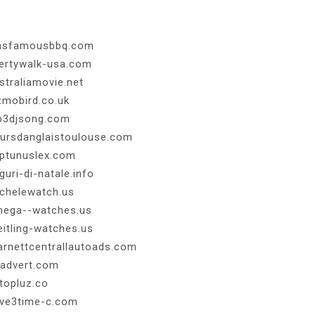
msfamousbbq.com
bertywalk-usa.com
straliamovie.net
zmobird.co.uk
3djsong.com
ursdanglaistoulouse.com
ptunuslex.com
guri-di-natale.info
chelewatch.us
ega--watches.us
eitling-watches.us
arnettcentrallautoads.com
xadvert.com
topluz.co
ve3time-c.com