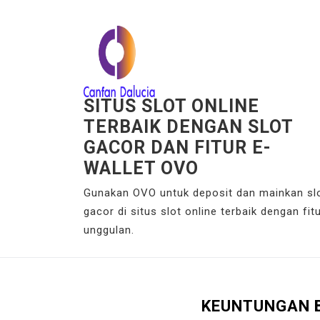
S
k
i
p
t
o
SITUS SLOT ONLINE
c
TERBAIK DENGAN SLOT
o
GACOR DAN FITUR E-
n
WALLET OVO
t
Gunakan OVO untuk deposit dan mainkan sl
e
gacor di situs slot online terbaik dengan fit
n
unggulan.
t
KEUNTUNGAN 