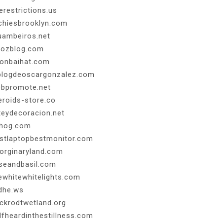
rerestrictions.us
chiesbrooklyn.com
ambeiros.net
fozblog.com
onbaihat.com
blogdeoscargonzalez.com
bpromote.net
eroids-store.co
teydecoracion.net
thog.com
stlaptopbestmonitor.com
orginaryland.com
seandbasil.com
ewhitewhitelights.com
dhe.ws
ckrodtwetland.org
lfheardinthestillness.com