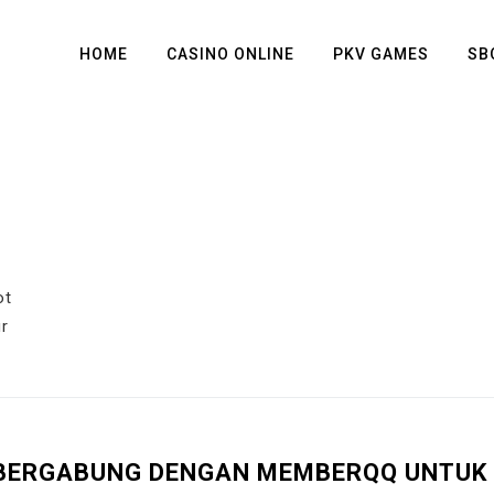
HOME
CASINO ONLINE
PKV GAMES
SB
ot
ur
BERGABUNG DENGAN MEMBERQQ UNTUK 