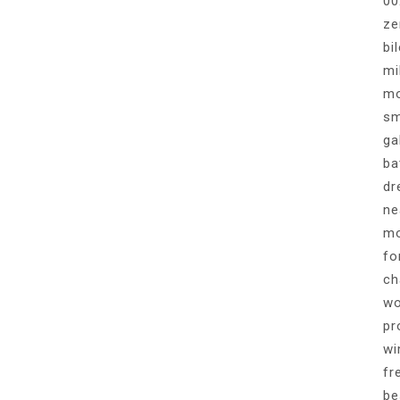
00
ze
bi
mi
mo
sm
ga
ba
dr
ne
mo
fo
ch
wo
pr
wi
fr
be