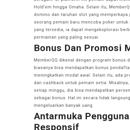
Hold’em hingga Omaha. Selain itu, MemberQ
domino dan taruhan slot yang memperkaya 
seorang pemain baru mencoba poker untuk p
yang tersedia, ia dapat mengeksplorasi be
permainan yang paling sesuai.
Bonus Dan Promosi 
MemberQQ dikenal dengan program bonus da
biasanya bisa mendapatkan bonus pendaftara
meningkatkan modal awal. Selain itu, ada p
dan cashback untuk pemain setia. Misalnya,
setiap minggu, dia bisa mendapatkan persen
sebagai bonus. Hal ini secara tidak langsu
mengeluarkan banyak uang.
Antarmuka Pengguna
Responsif