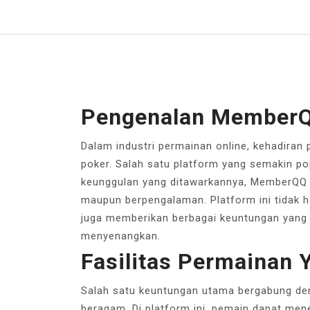
Pengenalan MemberQ
Dalam industri permainan online, kehadiran
poker. Salah satu platform yang semakin 
keunggulan yang ditawarkannya, MemberQQ t
maupun berpengalaman. Platform ini tidak 
juga memberikan berbagai keuntungan yang
menyenangkan.
Fasilitas Permainan
Salah satu keuntungan utama bergabung de
beragam. Di platform ini, pemain dapat men