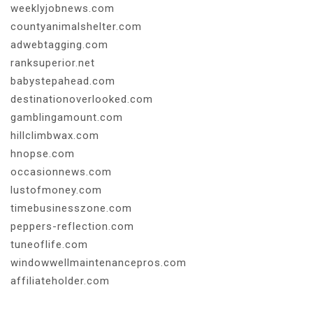
weeklyjobnews.com
countyanimalshelter.com
adwebtagging.com
ranksuperior.net
babystepahead.com
destinationoverlooked.com
gamblingamount.com
hillclimbwax.com
hnopse.com
occasionnews.com
lustofmoney.com
timebusinesszone.com
peppers-reflection.com
tuneoflife.com
windowwellmaintenancepros.com
affiliateholder.com