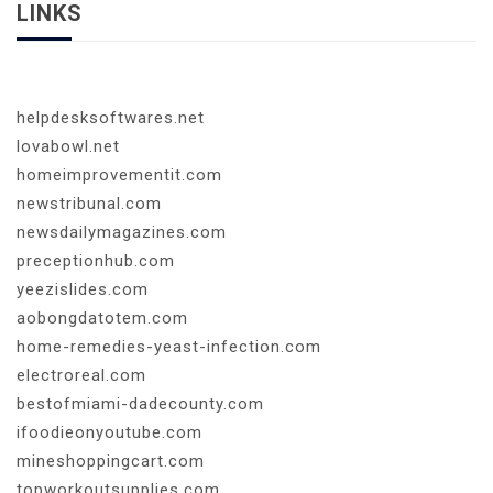
LINKS
helpdesksoftwares.net
lovabowl.net
homeimprovementit.com
newstribunal.com
newsdailymagazines.com
preceptionhub.com
yeezislides.com
aobongdatotem.com
home-remedies-yeast-infection.com
electroreal.com
bestofmiami-dadecounty.com
ifoodieonyoutube.com
mineshoppingcart.com
topworkoutsupplies.com