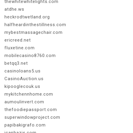
thewhitewhitelights.com
atdhe.ws
heckrodtwetland.org
halfheardinthestillness.com
mybestmassagechair.com
ericreed.net
fluxetine.com
mobilecasino8760.com
betqq3.net
casinoloans5.us
CasinoAuction.us
kipooglecouk.us
mykitchennhome.com
aumoulinvert.com
thefoodiepassport.com
superwindowproject.com
papibakigrafo.com
icanhazjs.com