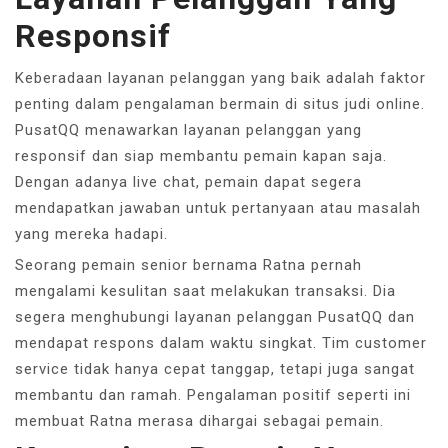
Responsif
Keberadaan layanan pelanggan yang baik adalah faktor
penting dalam pengalaman bermain di situs judi online.
PusatQQ menawarkan layanan pelanggan yang
responsif dan siap membantu pemain kapan saja.
Dengan adanya live chat, pemain dapat segera
mendapatkan jawaban untuk pertanyaan atau masalah
yang mereka hadapi.
Seorang pemain senior bernama Ratna pernah
mengalami kesulitan saat melakukan transaksi. Dia
segera menghubungi layanan pelanggan PusatQQ dan
mendapat respons dalam waktu singkat. Tim customer
service tidak hanya cepat tanggap, tetapi juga sangat
membantu dan ramah. Pengalaman positif seperti ini
membuat Ratna merasa dihargai sebagai pemain.