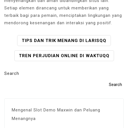
menyenangkan dan aman dibandingkan situs lain.
Setiap elemen dirancang untuk memberikan yang
terbaik bagi para pemain, menciptakan lingkungan yang
mendorong kesenangan dan interaksi yang positif.
P
TIPS DAN TRIK MENANG DI LARISQQ
O
S
TREN PERJUDIAN ONLINE DI WAKTUQQ
T
N
Search
A
V
Search
I
G
A
T
Mengenal Slot Demo Maxwin dan Peluang
I
Menangnya
O