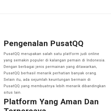
Pengenalan PusatQQ
PusatQQ merupakan salah satu platform judi online
yang semakin populer di kalangan pemain di Indonesia.
Dengan berbagai jenis permainan yang ditawarkan,
PusatQQ berhasil menarik perhatian banyak orang.
Selain itu, ada sejumlah keuntungan bermain di
PusatQQ yang membuatnya lebih menarik dibandingkan
situs lain.
Platform Yang Aman Dan