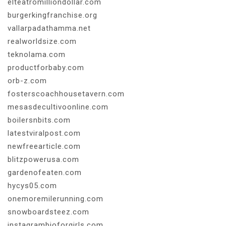
elteatromilliondollar.com
burgerkingfranchise.org
vallarpadathamma.net
realworldsize.com
teknolama.com
productforbaby.com
orb-z.com
fosterscoachhousetavern.com
mesasdecultivoonline.com
boilersnbits.com
latestviralpost.com
newfreearticle.com
blitzpowerusa.com
gardenofeaten.com
hycys05.com
onemoremilerunning.com
snowboardsteez.com
instagrambioforgirls.com