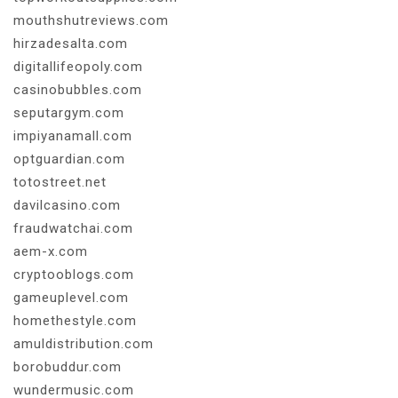
mouthshutreviews.com
hirzadesalta.com
digitallifeopoly.com
casinobubbles.com
seputargym.com
impiyanamall.com
optguardian.com
totostreet.net
davilcasino.com
fraudwatchai.com
aem-x.com
cryptooblogs.com
gameuplevel.com
homethestyle.com
amuldistribution.com
borobuddur.com
wundermusic.com