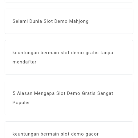
N
Selami Dunia Slot Demo Mahjong
keuntungan bermain slot demo gratis tanpa
mendaftar
5 Alasan Mengapa Slot Demo Gratis Sangat
Populer
keuntungan bermain slot demo gacor