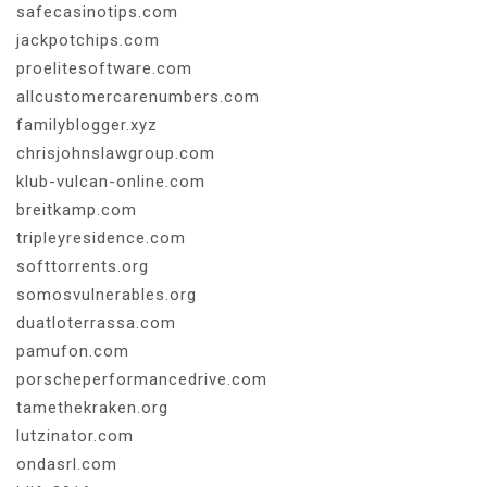
safecasinotips.com
jackpotchips.com
proelitesoftware.com
allcustomercarenumbers.com
familyblogger.xyz
chrisjohnslawgroup.com
klub-vulcan-online.com
breitkamp.com
tripleyresidence.com
softtorrents.org
somosvulnerables.org
duatloterrassa.com
pamufon.com
porscheperformancedrive.com
tamethekraken.org
lutzinator.com
ondasrl.com