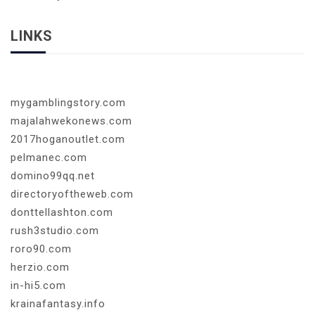
LINKS
mygamblingstory.com
majalahwekonews.com
2017hoganoutlet.com
pelmanec.com
domino99qq.net
directoryoftheweb.com
donttellashton.com
rush3studio.com
roro90.com
herzio.com
in-hi5.com
krainafantasy.info