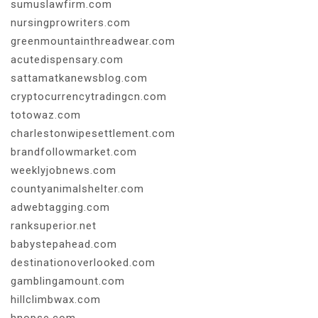
sumuslawfirm.com
nursingprowriters.com
greenmountainthreadwear.com
acutedispensary.com
sattamatkanewsblog.com
cryptocurrencytradingcn.com
totowaz.com
charlestonwipesettlement.com
brandfollowmarket.com
weeklyjobnews.com
countyanimalshelter.com
adwebtagging.com
ranksuperior.net
babystepahead.com
destinationoverlooked.com
gamblingamount.com
hillclimbwax.com