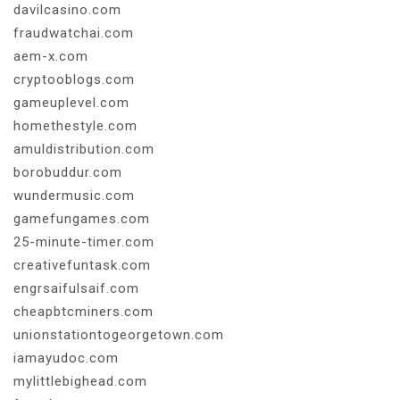
davilcasino.com
fraudwatchai.com
aem-x.com
cryptooblogs.com
gameuplevel.com
homethestyle.com
amuldistribution.com
borobuddur.com
wundermusic.com
gamefungames.com
25-minute-timer.com
creativefuntask.com
engrsaifulsaif.com
cheapbtcminers.com
unionstationtogeorgetown.com
iamayudoc.com
mylittlebighead.com