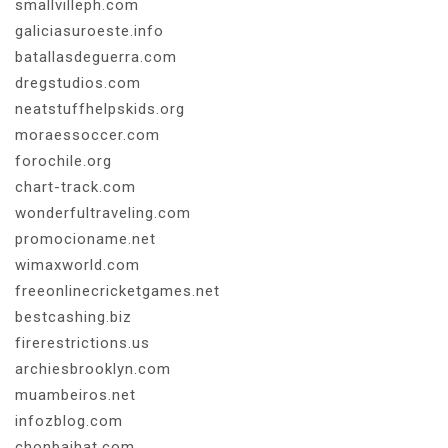
smallvilleph.com
galiciasuroeste.info
batallasdeguerra.com
dregstudios.com
neatstuffhelpskids.org
moraessoccer.com
forochile.org
chart-track.com
wonderfultraveling.com
promocioname.net
wimaxworld.com
freeonlinecricketgames.net
bestcashing.biz
firerestrictions.us
archiesbrooklyn.com
muambeiros.net
infozblog.com
chonbaihat.com