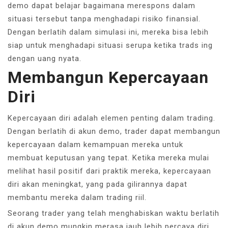
demo dapat belajar bagaimana merespons dalam
situasi tersebut tanpa menghadapi risiko finansial.
Dengan berlatih dalam simulasi ini, mereka bisa lebih
siap untuk menghadapi situasi serupa ketika trads ing
dengan uang nyata.
Membangun Kepercayaan
Diri
Kepercayaan diri adalah elemen penting dalam trading.
Dengan berlatih di akun demo, trader dapat membangun
kepercayaan dalam kemampuan mereka untuk
membuat keputusan yang tepat. Ketika mereka mulai
melihat hasil positif dari praktik mereka, kepercayaan
diri akan meningkat, yang pada gilirannya dapat
membantu mereka dalam trading riil.
Seorang trader yang telah menghabiskan waktu berlatih
di akun demo mungkin merasa jauh lebih percaya diri