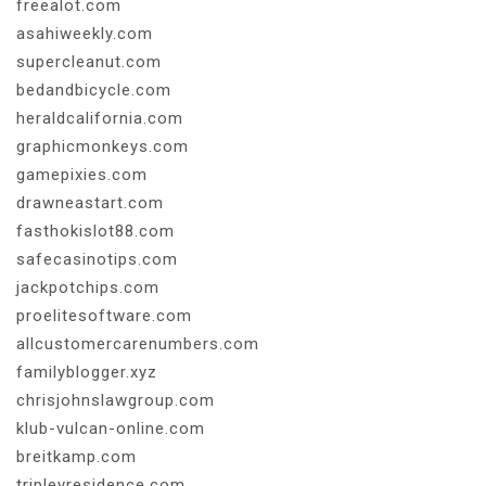
freealot.com
asahiweekly.com
supercleanut.com
bedandbicycle.com
heraldcalifornia.com
graphicmonkeys.com
gamepixies.com
drawneastart.com
fasthokislot88.com
safecasinotips.com
jackpotchips.com
proelitesoftware.com
allcustomercarenumbers.com
familyblogger.xyz
chrisjohnslawgroup.com
klub-vulcan-online.com
breitkamp.com
tripleyresidence.com