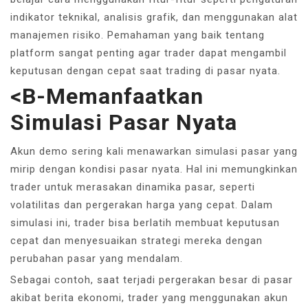
indikator teknikal, analisis grafik, dan menggunakan alat
manajemen risiko. Pemahaman yang baik tentang
platform sangat penting agar trader dapat mengambil
keputusan dengan cepat saat trading di pasar nyata.
<b-Memanfaatkan
Simulasi Pasar Nyata
Akun demo sering kali menawarkan simulasi pasar yang
mirip dengan kondisi pasar nyata. Hal ini memungkinkan
trader untuk merasakan dinamika pasar, seperti
volatilitas dan pergerakan harga yang cepat. Dalam
simulasi ini, trader bisa berlatih membuat keputusan
cepat dan menyesuaikan strategi mereka dengan
perubahan pasar yang mendalam.
Sebagai contoh, saat terjadi pergerakan besar di pasar
akibat berita ekonomi, trader yang menggunakan akun