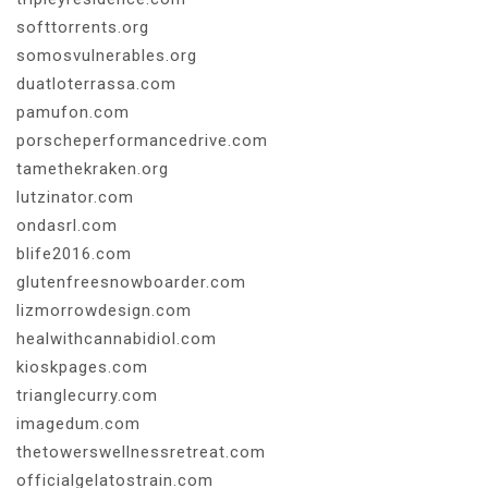
softtorrents.org
somosvulnerables.org
duatloterrassa.com
pamufon.com
porscheperformancedrive.com
tamethekraken.org
lutzinator.com
ondasrl.com
blife2016.com
glutenfreesnowboarder.com
lizmorrowdesign.com
healwithcannabidiol.com
kioskpages.com
trianglecurry.com
imagedum.com
thetowerswellnessretreat.com
officialgelatostrain.com