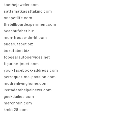
kaethejeweler.com
sattamatkasattaking.com
onepetlife.com
thebillboardexperiment.com
beachufabet.biz
mon-tresse-de-lit.com
sugarufabet.biz
boxufabet.biz
topgearautoservices.net
figurine-jouet.com
your-facebook-address.com
perroquet-ma-passion.com
modrenlivinghome.com
instadatahelpainews.com
geekdailies.com
merchrain.com
kmbb28.com