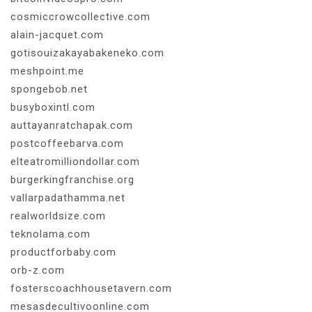
cosmiccrowcollective.com
alain-jacquet.com
gotisouizakayabakeneko.com
meshpoint.me
spongebob.net
busyboxintl.com
auttayanratchapak.com
postcoffeebarva.com
elteatromilliondollar.com
burgerkingfranchise.org
vallarpadathamma.net
realworldsize.com
teknolama.com
productforbaby.com
orb-z.com
fosterscoachhousetavern.com
mesasdecultivoonline.com