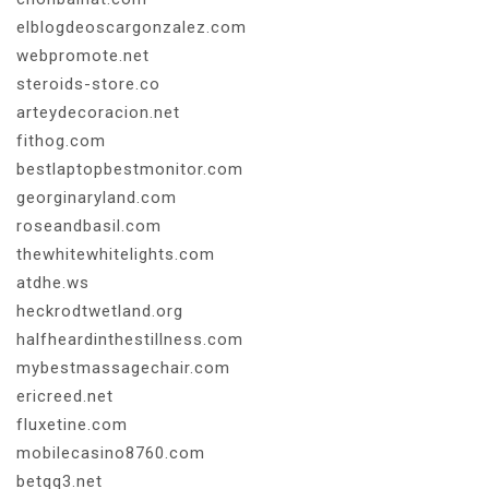
elblogdeoscargonzalez.com
webpromote.net
steroids-store.co
arteydecoracion.net
fithog.com
bestlaptopbestmonitor.com
georginaryland.com
roseandbasil.com
thewhitewhitelights.com
atdhe.ws
heckrodtwetland.org
halfheardinthestillness.com
mybestmassagechair.com
ericreed.net
fluxetine.com
mobilecasino8760.com
betqq3.net