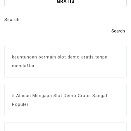
GRATIS
A
V
Search
I
G
Search
A
T
I
O
keuntungan bermain slot demo gratis tanpa
N
mendaftar
5 Alasan Mengapa Slot Demo Gratis Sangat
Populer