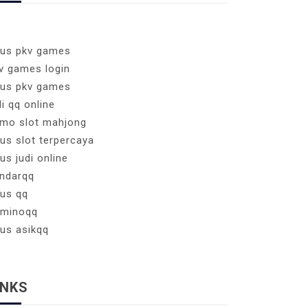
tus pkv games
v games login
tus pkv games
di qq online
mo slot mahjong
tus slot terpercaya
tus judi online
ndarqq
tus qq
minoqq
tus asikqq
INKS