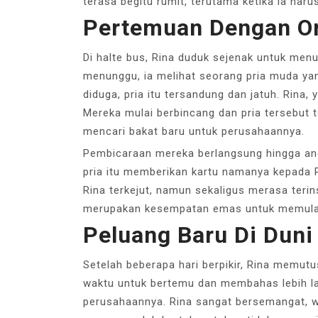
terasa begitu rumit, terutama ketika ia har
Pertemuan Dengan O
Di halte bus, Rina duduk sejenak untuk men
menunggu, ia melihat seorang pria muda ya
diduga, pria itu tersandung dan jatuh. Rina
Mereka mulai berbincang dan pria tersebut
mencari bakat baru untuk perusahaannya.
Pembicaraan mereka berlangsung hingga an
pria itu memberikan kartu namanya kepada 
Rina terkejut, namun sekaligus merasa teri
merupakan kesempatan emas untuk memulai
Peluang Baru Di Duni
Setelah beberapa hari berpikir, Rina memut
waktu untuk bertemu dan membahas lebih lan
perusahaannya. Rina sangat bersemangat, wa