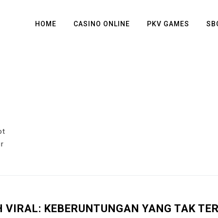
HOME
CASINO ONLINE
PKV GAMES
SB
ot
ur
H VIRAL: KEBERUNTUNGAN YANG TAK TE