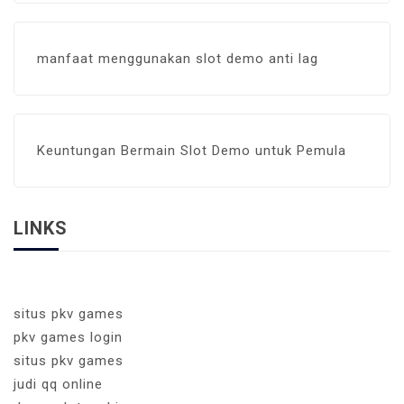
manfaat menggunakan slot demo anti lag
Keuntungan Bermain Slot Demo untuk Pemula
LINKS
situs pkv games
pkv games login
situs pkv games
judi qq online