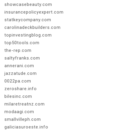
showcasebeauty.com
insurancepolicyexpert.com
statkeycompany.com
carolinadeckbuilders.com
topinvestingblog.com
top50tools.com
the-rep.com
saltyfranks.com
annerani.com
jazzatude.com
0022pa.com
zeroshare.info
bilesinc.com
milaretreatnz.com
modaagi.com
smallvilleph.com
galiciasuroeste.info