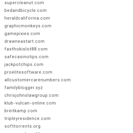
supercleanut.com
bedandbicycle.com
heraldcalifornia.com
graphicmonkeys.com
gamepixies.com
drawneastart.com
fasthokislot88.com
safecasinotips.com
jackpotchips.com
proelitesoftware.com
allcustomercarenumbers.com
familyblogger.xyz
chrisjohnslawgroup.com
klub-vulcan-online.com
breitkamp.com
tripleyresidence.com
softtorrents.org