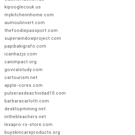
kipooglecouk.us
mykitchennhome.com
aumoulinvert.com
thefoodiepassport.com
superwindowproject.com
papibakigrafo.com
icanhazjs.com
canimpact.org
goviralstudy.com
cartourism.net
apple-cores.com
pulserasdeactividad10.com
barbaracarlotti.com
desktopmining.net
inthebleachers.net
lexapro-rx-store.com
buyskincareproducts.org