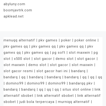
abyluny.com
boomjavtrk.com
apklead.net
menuqq alternatif
|
pkv games
|
poker
|
poker online
|
pkv games qq
|
pkv games qq
|
pkv games qq
|
pkv
games qq
|
pkv games qq
|
pg soft
|
slot maxwin
|
pg
slot
|
x500 slot
|
slot gacor
|
demo slot
|
slot gacor
|
slot maxwin
|
demo slot
|
slot gacor
|
slot maxwin
|
slot gacor resmi
|
slot gacor hari ini
|
bandarq
|
bandarq
|
qq
|
bandarq
|
bandarq
|
bandarq
|
qq
|
qq
|
qq
|
domino99
|
domino99
|
domino99
|
bandarqq pkv
|
bandarq
|
bandarq
|
qq
|
qq
|
qq
|
situs slot online
|
link
alternatif sbobet
|
link alternatif sbobet
|
link alternatif
sbobet
|
judi bola terpercaya
|
murniqq alternatif
|