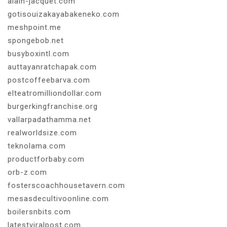
alain-jacquet.com
gotisouizakayabakeneko.com
meshpoint.me
spongebob.net
busyboxintl.com
auttayanratchapak.com
postcoffeebarva.com
elteatromilliondollar.com
burgerkingfranchise.org
vallarpadathamma.net
realworldsize.com
teknolama.com
productforbaby.com
orb-z.com
fosterscoachhousetavern.com
mesasdecultivoonline.com
boilersnbits.com
latestviralpost.com