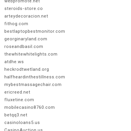
webpromote.net
steroids-store.co
arteydecoracion.net
fithog.com
bestlaptopbestmonitor.com
georginaryland.com
roseandbasil.com
thewhitewhitelights.com
atdhe.ws
heckrodtwetland.org
halfheardinthestillness.com
mybestmassagechair.com
ericreed.net
fluxetine.com
mobilecasino8760.com
betqq3.net
casinoloans5.us
CasinoAuction.us