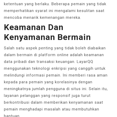
ketentuan yang berlaku. Beberapa pemain yang tidak
memperhatikan syarat ini mengalami kesulitan saat
mencoba menarik kemenangan mereka.
Keamanan Dan
Kenyamanan Bermain
Salah satu aspek penting yang tidak boleh diabaikan
dalam bermain di platform online adalah keamanan
data pribadi dan transaksi keuangan. LayarQQ
menggunakan teknologi enkripsi yang canggih untuk
melindungi informasi pemain. Ini memberi rasa aman
kepada para pemain yang korelasinya dengan
meningkatnya jumlah pengguna di situs ini. Selain itu,
layanan pelanggan yang responsif juga turut
berkontribusi dalam memberikan kenyamanan saat
pemain menghadapi masalah atau membutuhkan
bantuan.