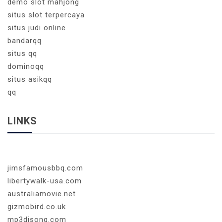
demo slot mahjong
situs slot terpercaya
situs judi online
bandarqq
situs qq
dominoqq
situs asikqq
qq
LINKS
jimsfamousbbq.com
libertywalk-usa.com
australiamovie.net
gizmobird.co.uk
mp3djsong.com