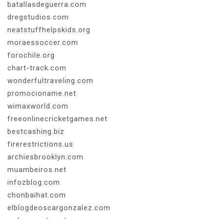
batallasdeguerra.com
dregstudios.com
neatstuffhelpskids.org
moraessoccer.com
forochile.org
chart-track.com
wonderfultraveling.com
promocioname.net
wimaxworld.com
freeonlinecricketgames.net
bestcashing.biz
firerestrictions.us
archiesbrooklyn.com
muambeiros.net
infozblog.com
chonbaihat.com
elblogdeoscargonzalez.com