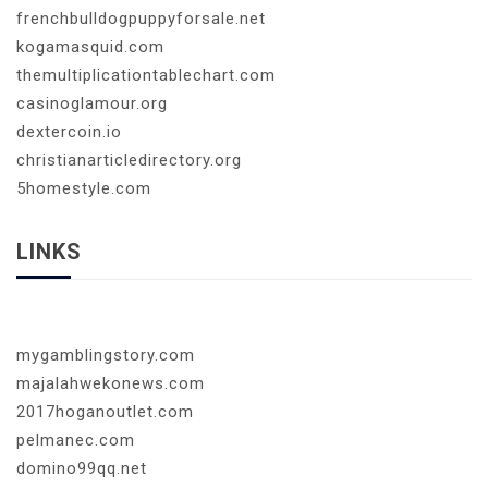
frenchbulldogpuppyforsale.net
kogamasquid.com
themultiplicationtablechart.com
casinoglamour.org
dextercoin.io
christianarticledirectory.org
5homestyle.com
LINKS
mygamblingstory.com
majalahwekonews.com
2017hoganoutlet.com
pelmanec.com
domino99qq.net