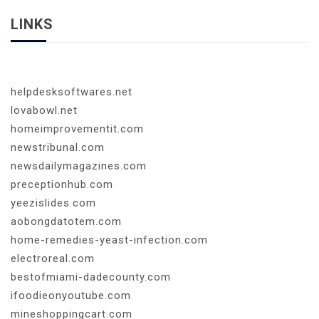
LINKS
helpdesksoftwares.net
lovabowl.net
homeimprovementit.com
newstribunal.com
newsdailymagazines.com
preceptionhub.com
yeezislides.com
aobongdatotem.com
home-remedies-yeast-infection.com
electroreal.com
bestofmiami-dadecounty.com
ifoodieonyoutube.com
mineshoppingcart.com