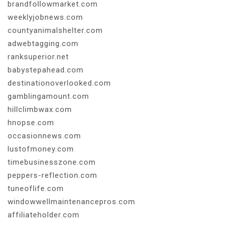
brandfollowmarket.com
weeklyjobnews.com
countyanimalshelter.com
adwebtagging.com
ranksuperior.net
babystepahead.com
destinationoverlooked.com
gamblingamount.com
hillclimbwax.com
hnopse.com
occasionnews.com
lustofmoney.com
timebusinesszone.com
peppers-reflection.com
tuneoflife.com
windowwellmaintenancepros.com
affiliateholder.com