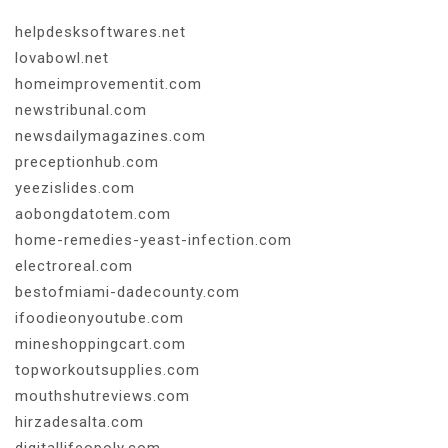
helpdesksoftwares.net
lovabowl.net
homeimprovementit.com
newstribunal.com
newsdailymagazines.com
preceptionhub.com
yeezislides.com
aobongdatotem.com
home-remedies-yeast-infection.com
electroreal.com
bestofmiami-dadecounty.com
ifoodieonyoutube.com
mineshoppingcart.com
topworkoutsupplies.com
mouthshutreviews.com
hirzadesalta.com