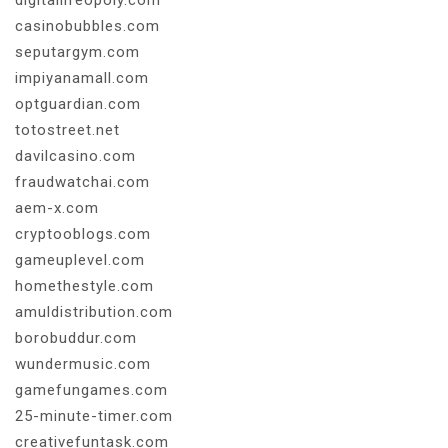
digitallifeopoly.com
casinobubbles.com
seputargym.com
impiyanamall.com
optguardian.com
totostreet.net
davilcasino.com
fraudwatchai.com
aem-x.com
cryptooblogs.com
gameuplevel.com
homethestyle.com
amuldistribution.com
borobuddur.com
wundermusic.com
gamefungames.com
25-minute-timer.com
creativefuntask.com