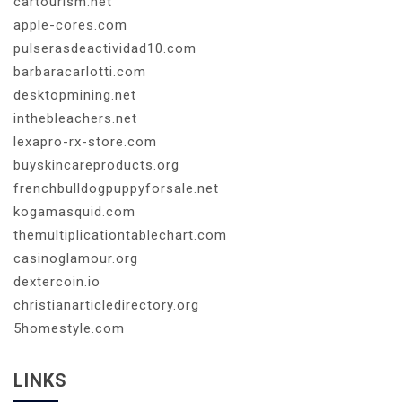
cartourism.net
apple-cores.com
pulserasdeactividad10.com
barbaracarlotti.com
desktopmining.net
inthebleachers.net
lexapro-rx-store.com
buyskincareproducts.org
frenchbulldogpuppyforsale.net
kogamasquid.com
themultiplicationtablechart.com
casinoglamour.org
dextercoin.io
christianarticledirectory.org
5homestyle.com
LINKS