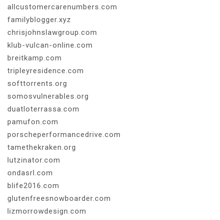
allcustomercarenumbers.com
familyblogger.xyz
chrisjohnslawgroup.com
klub-vulcan-online.com
breitkamp.com
tripleyresidence.com
softtorrents.org
somosvulnerables.org
duatloterrassa.com
pamufon.com
porscheperformancedrive.com
tamethekraken.org
lutzinator.com
ondasrl.com
blife2016.com
glutenfreesnowboarder.com
lizmorrowdesign.com