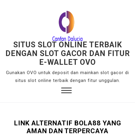
S
k
i
p
t
o
SITUS SLOT ONLINE TERBAIK
c
DENGAN SLOT GACOR DAN FITUR
o
E-WALLET OVO
n
Gunakan OVO untuk deposit dan mainkan slot gacor di
t
situs slot online terbaik dengan fitur unggulan.
e
n
t
Close
Menu
LINK ALTERNATIF BOLA88 YANG
AMAN DAN TERPERCAYA