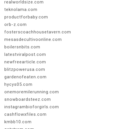
realworldsize.com
teknolama.com
productforbaby.com
orb-z.com
fosterscoachhousetavern.com
mesasdecultivoonline.com
boilersnbits.com
latestviralpost.com
newfreearticle.com
blitzpowerusa.com
gardenofeaten.com
hycys05.com
onemoremilerunning.com
snowboardsteez.com
instagrambioforgirls.com
cashflowxfiles.com
kmbb10.com