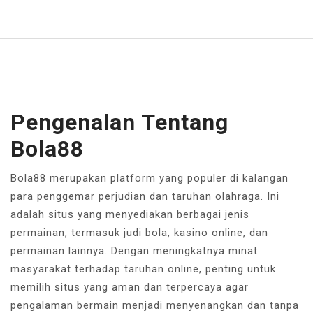
Pengenalan Tentang
Bola88
Bola88 merupakan platform yang populer di kalangan
para penggemar perjudian dan taruhan olahraga. Ini
adalah situs yang menyediakan berbagai jenis
permainan, termasuk judi bola, kasino online, dan
permainan lainnya. Dengan meningkatnya minat
masyarakat terhadap taruhan online, penting untuk
memilih situs yang aman dan terpercaya agar
pengalaman bermain menjadi menyenangkan dan tanpa