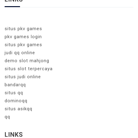
situs pkv games
pkv games login
situs pkv games
judi qq online
demo slot mahjong
situs slot terpercaya
situs judi online
bandarqq
situs qq
dominoqq
situs asikqq
qq
LINKS