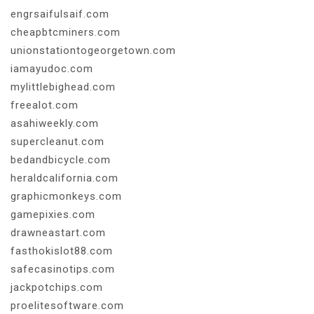
engrsaifulsaif.com
cheapbtcminers.com
unionstationtogeorgetown.com
iamayudoc.com
mylittlebighead.com
freealot.com
asahiweekly.com
supercleanut.com
bedandbicycle.com
heraldcalifornia.com
graphicmonkeys.com
gamepixies.com
drawneastart.com
fasthokislot88.com
safecasinotips.com
jackpotchips.com
proelitesoftware.com