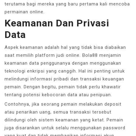
terutama bagi mereka yang baru pertama kali mencoba
permainan online.
Keamanan Dan Privasi
Data
Aspek keamanan adalah hal yang tidak bisa diabaikan
saat memilih platform judi online. Bola88 menjamin
keamanan data penggunanya dengan menggunakan
teknologi enkripsi yang canggih. Hal ini penting untuk
melindungi informasi pribadi dan transaksi keuangan
pemain. Dengan begitu, pemain tidak perlu khawatir
tentang potensi kebocoran data atau penipuan.
Contohnya, jika seorang pemain melakukan deposit
atau penarikan uang, semua transaksi tersebut
dilindungi oleh sistem keamanan yang ketat. Pemain
juga disarankan untuk selalu menggunakan password
yang kuat dan tidak membagikan informasi akun