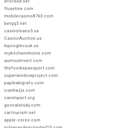
ericreed.net
fluxetine.com
mobilecasino8760.com
betqq3.net
casinoloans5.us
CasinoAuction.us
kipooglecouk.us
mykitchennhome.com
aumoulinvert.com
thefoodiepassport.com
superwindowproject.com
papibakigrafo.com
icanhazjs.com
canimpact.org
goviralstudy.com
cartourism.net
apple-cores.com
pulserasdeactividad10.com