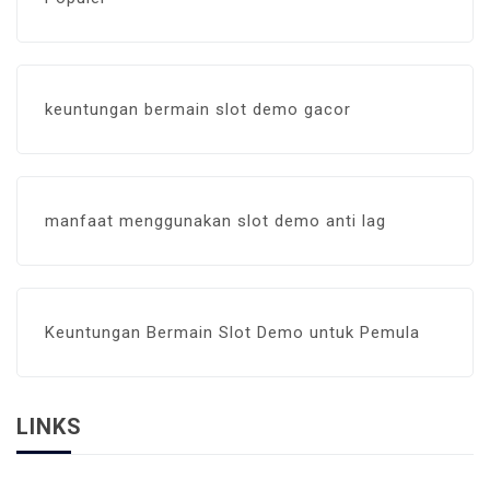
keuntungan bermain slot demo gacor
manfaat menggunakan slot demo anti lag
Keuntungan Bermain Slot Demo untuk Pemula
LINKS