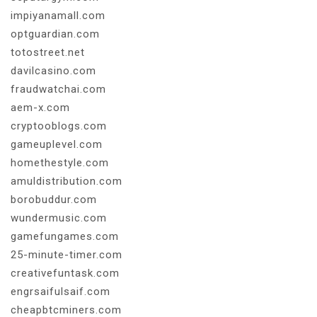
impiyanamall.com
optguardian.com
totostreet.net
davilcasino.com
fraudwatchai.com
aem-x.com
cryptooblogs.com
gameuplevel.com
homethestyle.com
amuldistribution.com
borobuddur.com
wundermusic.com
gamefungames.com
25-minute-timer.com
creativefuntask.com
engrsaifulsaif.com
cheapbtcminers.com