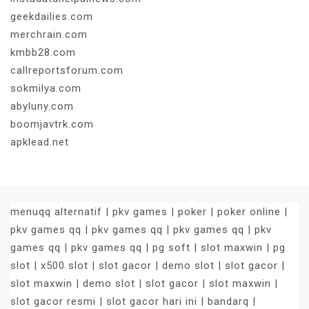
geekdailies.com
merchrain.com
kmbb28.com
callreportsforum.com
sokmilya.com
abyluny.com
boomjavtrk.com
apklead.net
menuqq alternatif
|
pkv games
|
poker
|
poker online
|
pkv games qq
|
pkv games qq
|
pkv games qq
|
pkv
games qq
|
pkv games qq
|
pg soft
|
slot maxwin
|
pg
slot
|
x500 slot
|
slot gacor
|
demo slot
|
slot gacor
|
slot maxwin
|
demo slot
|
slot gacor
|
slot maxwin
|
slot gacor resmi
|
slot gacor hari ini
|
bandarq
|