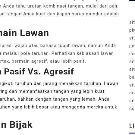
an Anda tahu urutan kombinasi tangan, mulai dari pair,
apan tangan Anda kuat dan kapan harus mundur adalah
si
main Lawan
pk
si
ekspresi wajah atau bahasa tubuh lawan, namun Anda
ju
melalui pola taruhan. Perhatikan kebiasaan lawan
de
ak, bermain agresif, atau lebih pasif.
si
 Pasif Vs. Agresif
si
ba
gikuti taruhan dan jarang menaikkan taruhan. Lawan
si
ering dan memanfaatkan tangan yang lebih kuat.
do
taruhan, bahkan dengan tangan yang lemah. Anda
si
aruhan yang lebih besar atau menggoda mereka untuk
qq
n Bijak
L