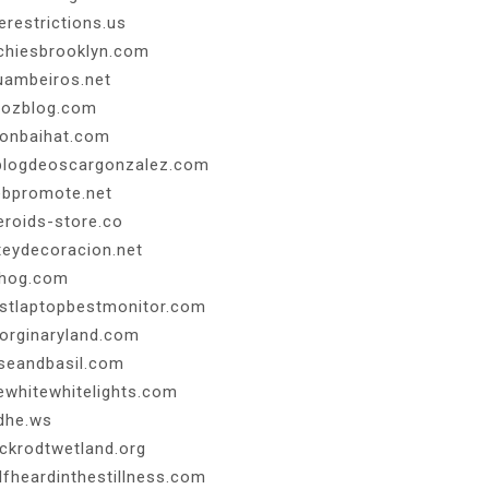
rerestrictions.us
chiesbrooklyn.com
ambeiros.net
fozblog.com
onbaihat.com
blogdeoscargonzalez.com
bpromote.net
eroids-store.co
teydecoracion.net
thog.com
stlaptopbestmonitor.com
orginaryland.com
seandbasil.com
ewhitewhitelights.com
dhe.ws
ckrodtwetland.org
lfheardinthestillness.com