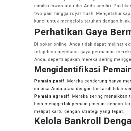
dimiliki lawan atau diri Anda sendiri. Pastik
two pair, hingga royal flush. Mengetahui k
kunci untuk mengelola taruhan dengan bijak.
Perhatikan Gaya Ber
Di poker online, Anda tidak dapat melihat 
tetap bisa membaca gaya permainan mereka 
Anda, seperti apakah mereka sering menggert
Mengidentifikasi Pemain
Pemain pasif
: Mereka cenderung hanya men
ini bisa Anda atasi dengan bertaruh lebih s
Pemain agresif
: Mereka sering menaikkan 
bisa menggertak pemain jenis ini dengan t
melipat kartu dengan strategi yang tepat.
Kelola Bankroll Denga