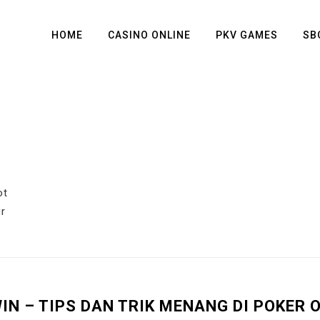
HOME
CASINO ONLINE
PKV GAMES
SB
ot
ur
N – TIPS DAN TRIK MENANG DI POKER 