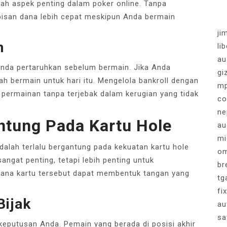
lah aspek penting dalam poker online. Tanpa
isan dana lebih cepat meskipun Anda bermain
ji
n
li
au
nda pertaruhkan sebelum bermain. Jika Anda
gi
ah bermain untuk hari itu. Mengelola bankroll dengan
mp
permainan tanpa terjebak dalam kerugian yang tidak
co
ne
ntung Pada Kartu Hole
au
mi
alah terlalu bergantung pada kekuatan kartu hole
om
angat penting, tetapi lebih penting untuk
br
ana kartu tersebut dapat membentuk tangan yang
tg
fi
Bijak
au
sa
eputusan Anda. Pemain yang berada di posisi akhir