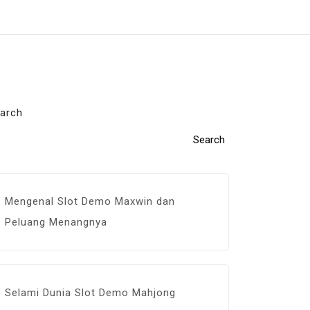
arch
Search
Mengenal Slot Demo Maxwin dan
Peluang Menangnya
Selami Dunia Slot Demo Mahjong