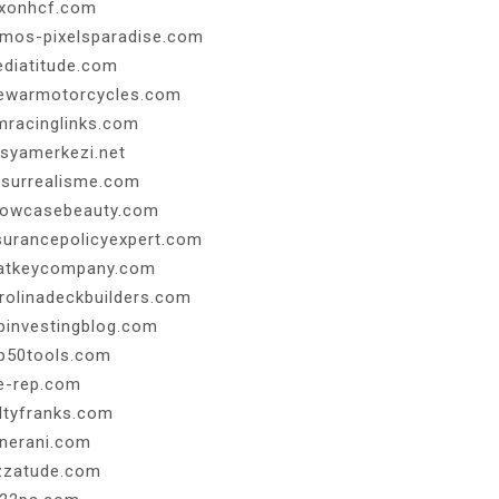
xonhcf.com
mos-pixelsparadise.com
diatitude.com
ewarmotorcycles.com
mracinglinks.com
syamerkezi.net
-surrealisme.com
owcasebeauty.com
surancepolicyexpert.com
atkeycompany.com
rolinadeckbuilders.com
pinvestingblog.com
p50tools.com
e-rep.com
ltyfranks.com
nerani.com
zzatude.com