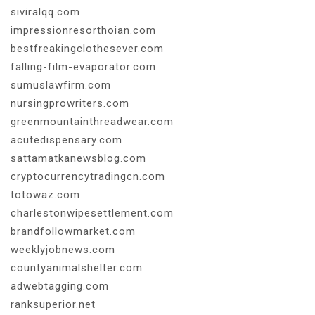
siviralqq.com
impressionresorthoian.com
bestfreakingclothesever.com
falling-film-evaporator.com
sumuslawfirm.com
nursingprowriters.com
greenmountainthreadwear.com
acutedispensary.com
sattamatkanewsblog.com
cryptocurrencytradingcn.com
totowaz.com
charlestonwipesettlement.com
brandfollowmarket.com
weeklyjobnews.com
countyanimalshelter.com
adwebtagging.com
ranksuperior.net