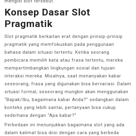
mengisi slot tersebut.
Konsep Dasar Slot
Pragmatik
Slot pragmatik berkaitan erat dengan prinsip-prinsip
pragmatik yang memfokuskan pada penggunaan
bahasa dalam situasi tertentu. Ketika seorang
pembicara memilih kata atau frasa tertentu, mereka
mempertimbangkan lingkungan sosial dan tujuan
interaksi mereka. Misalnya, saat menanyakan kabar
seseorang, frasa yang digunakan bisa bervariasi. Dalam
situasi formal, seseorang mungkin akan menggunakan
“Bapak/Ibu, bagaimana kabar Anda?” sedangkan dalam
konteks yang lebih santai, pertanyaan bisa cukup
sederhana dengan “Apa kabar?”
Perbedaan ini menunjukkan bagaimana slot yang ada
dalam kalimat bisa diisi dengan cara yang berbeda