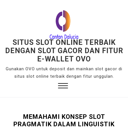
S
k
i
p
t
o
SITUS SLOT ONLINE TERBAIK
c
DENGAN SLOT GACOR DAN FITUR
o
E-WALLET OVO
n
Gunakan OVO untuk deposit dan mainkan slot gacor di
t
situs slot online terbaik dengan fitur unggulan.
e
n
t
Close
Menu
MEMAHAMI KONSEP SLOT
PRAGMATIK DALAM LINGUISTIK