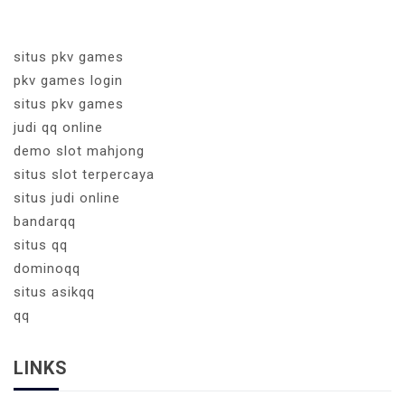
situs pkv games
pkv games login
situs pkv games
judi qq online
demo slot mahjong
situs slot terpercaya
situs judi online
bandarqq
situs qq
dominoqq
situs asikqq
qq
LINKS