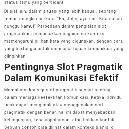
status tamu yang berbicara.
Di sisi lain, dalam situasi yang lebih kasual, seorang
teman mungkin berkata, “Eh, John, ayo sini. Kita sudah
nunggu kamu!” Perbedaan dalam pengisian slot
pragmatik ini menunjukkan bagaimana konteks
memengaruhi pilihan kata yang digunakan, dengan cara
yang berfungsi untuk mencapai tujuan komunikasi yang
diinginkan.
Pentingnya Slot Pragmatik
Dalam Komunikasi Efektif
Memahami konsep slot pragmatik sangat penting
dalam menjaga keefektifan komunikasi. Ketika individu
tidak dapat mengenali atau menggunakan slot
pragmatik dengan benar, hal ini dapat menyebabkan
kebingungan, kesalahpahaman, atau bahkan konflik.
Sebuah contoh bisa dilihat dalam konteks bisnis, di