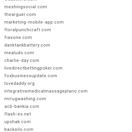
meshingsocial.com
thearguer.com
marketing-mobile-app.com
floralpunchcraft.com
fiasone.com
danktankbattery.com
mealudo.com
charlie-day.com
livedirectbettingpoker.com
foxbusinessupdate.com
lovedaddy.org
integrativemedicalmassageplano.com
mrrugwashing.com
acb-bankia.com
flash-es.net
upshak.com
backsilo.com