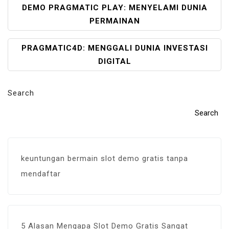
P
DEMO PRAGMATIC PLAY: MENYELAMI DUNIA
O
PERMAINAN
S
T
PRAGMATIC4D: MENGGALI DUNIA INVESTASI
N
DIGITAL
A
V
Search
I
G
Search
A
T
I
O
keuntungan bermain slot demo gratis tanpa
N
mendaftar
5 Alasan Mengapa Slot Demo Gratis Sangat