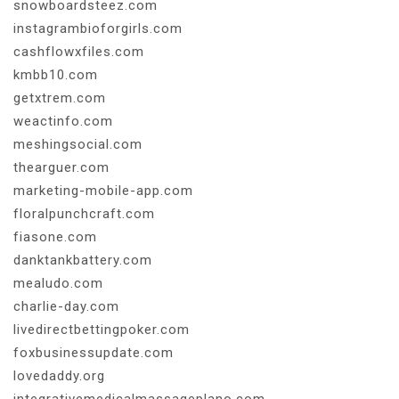
snowboardsteez.com
instagrambioforgirls.com
cashflowxfiles.com
kmbb10.com
getxtrem.com
weactinfo.com
meshingsocial.com
thearguer.com
marketing-mobile-app.com
floralpunchcraft.com
fiasone.com
danktankbattery.com
mealudo.com
charlie-day.com
livedirectbettingpoker.com
foxbusinessupdate.com
lovedaddy.org