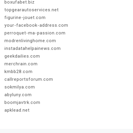
boxufabet.biz
topgearautoservices.net
figurine-jouet.com
your-facebook-address.com
perroquet-ma-passion.com
modrenlivinghome.com
instadatahelpainews.com
geekdailies.com
merchrain.com
kmbb28.com
callreportsforum.com
sokmilya.com
abyluny.com
boomjavtrk.com
apklead.net