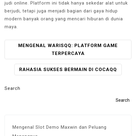
judi online. Platform ini tidak hanya sekedar alat untuk
berjudi, tetapi juga menjadi bagian dari gaya hidup
modern banyak orang yang mencari hiburan di dunia
maya.
P
MENGENAL WARISQQ: PLATFORM GAME
O
TERPERCAYA
S
T
RAHASIA SUKSES BERMAIN DI COCAQQ
N
A
Search
V
I
Search
G
A
T
I
Mengenal Slot Demo Maxwin dan Peluang
O