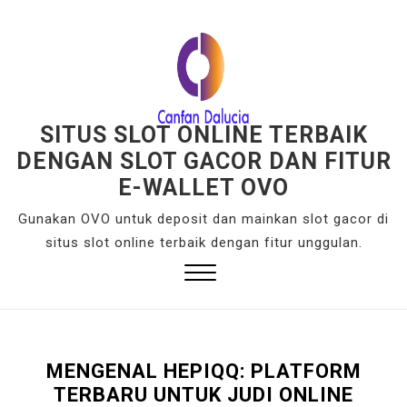
S
k
i
p
t
o
SITUS SLOT ONLINE TERBAIK
c
DENGAN SLOT GACOR DAN FITUR
o
E-WALLET OVO
n
Gunakan OVO untuk deposit dan mainkan slot gacor di
t
situs slot online terbaik dengan fitur unggulan.
e
n
t
Close
Menu
MENGENAL HEPIQQ: PLATFORM
TERBARU UNTUK JUDI ONLINE