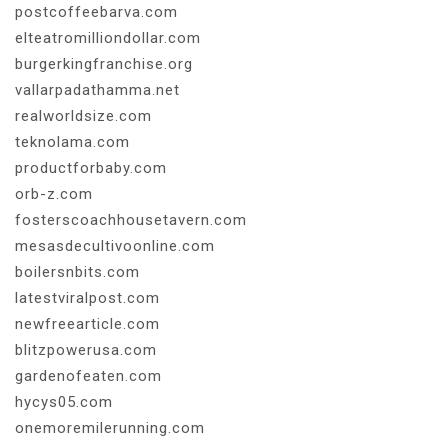
postcoffeebarva.com
elteatromilliondollar.com
burgerkingfranchise.org
vallarpadathamma.net
realworldsize.com
teknolama.com
productforbaby.com
orb-z.com
fosterscoachhousetavern.com
mesasdecultivoonline.com
boilersnbits.com
latestviralpost.com
newfreearticle.com
blitzpowerusa.com
gardenofeaten.com
hycys05.com
onemoremilerunning.com