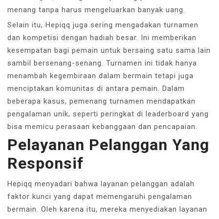
menang tanpa harus mengeluarkan banyak uang.
Selain itu, Hepiqq juga sering mengadakan turnamen
dan kompetisi dengan hadiah besar. Ini memberikan
kesempatan bagi pemain untuk bersaing satu sama lain
sambil bersenang-senang. Turnamen ini tidak hanya
menambah kegembiraan dalam bermain tetapi juga
menciptakan komunitas di antara pemain. Dalam
beberapa kasus, pemenang turnamen mendapatkan
pengalaman unik, seperti peringkat di leaderboard yang
bisa memicu perasaan kebanggaan dan pencapaian.
Pelayanan Pelanggan Yang
Responsif
Hepiqq menyadari bahwa layanan pelanggan adalah
faktor kunci yang dapat memengaruhi pengalaman
bermain. Oleh karena itu, mereka menyediakan layanan