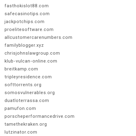
fasthokislot88.com
safecasinotips.com
jackpotchips.com
proelitesoftware.com
allcustomercarenumbers.com
familyblogger.xyz
chrisjohnslawgroup.com
klub-vulcan-online.com
breitkamp.com
tripleyresidence.com
softtorrents.org
somosvulnerables.org
duatloterrassa.com
pamufon.com
porscheperformancedrive.com
tamethekraken.org
lutzinator.com