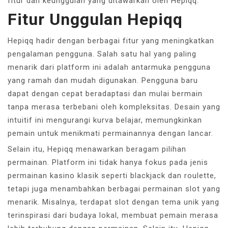
fitur dan keunggulan yang ditawarkan oleh Hepiqq.
Fitur Unggulan Hepiqq
Hepiqq hadir dengan berbagai fitur yang meningkatkan
pengalaman pengguna. Salah satu hal yang paling
menarik dari platform ini adalah antarmuka pengguna
yang ramah dan mudah digunakan. Pengguna baru
dapat dengan cepat beradaptasi dan mulai bermain
tanpa merasa terbebani oleh kompleksitas. Desain yang
intuitif ini mengurangi kurva belajar, memungkinkan
pemain untuk menikmati permainannya dengan lancar.
Selain itu, Hepiqq menawarkan beragam pilihan
permainan. Platform ini tidak hanya fokus pada jenis
permainan kasino klasik seperti blackjack dan roulette,
tetapi juga menambahkan berbagai permainan slot yang
menarik. Misalnya, terdapat slot dengan tema unik yang
terinspirasi dari budaya lokal, membuat pemain merasa