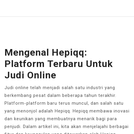
Mengenal Hepiqq:
Platform Terbaru Untuk
Judi Online
Judi online telah menjadi salah satu industri yang
berkembang pesat dalam beberapa tahun terakhir.
Platform-platform baru terus muncul, dan salah satu
yang menonjol adalah Hepiqq. Hepiqq membawa inovasi
dan keunikan yang membuatnya menarik bagi para
penjudi. Dalam artikel ini, kita akan menjelajahi berbagai