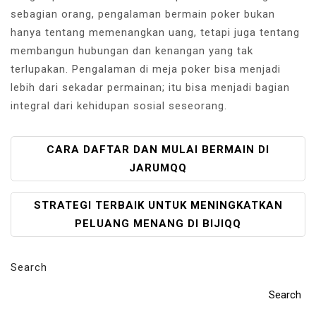
sebagian orang, pengalaman bermain poker bukan
hanya tentang memenangkan uang, tetapi juga tentang
membangun hubungan dan kenangan yang tak
terlupakan. Pengalaman di meja poker bisa menjadi
lebih dari sekadar permainan; itu bisa menjadi bagian
integral dari kehidupan sosial seseorang.
P
CARA DAFTAR DAN MULAI BERMAIN DI
O
JARUMQQ
S
T
STRATEGI TERBAIK UNTUK MENINGKATKAN
N
PELUANG MENANG DI BIJIQQ
A
V
Search
I
G
Search
A