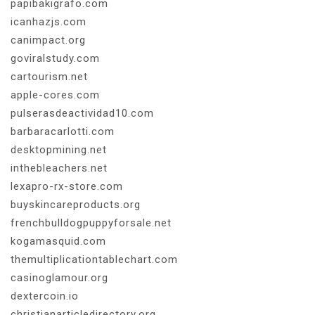
papibakigrafo.com
icanhazjs.com
canimpact.org
goviralstudy.com
cartourism.net
apple-cores.com
pulserasdeactividad10.com
barbaracarlotti.com
desktopmining.net
inthebleachers.net
lexapro-rx-store.com
buyskincareproducts.org
frenchbulldogpuppyforsale.net
kogamasquid.com
themultiplicationtablechart.com
casinoglamour.org
dextercoin.io
christianarticledirectory.org