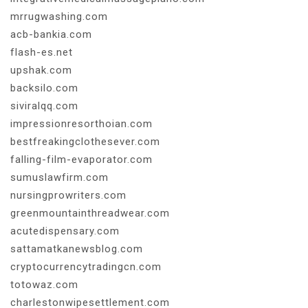
mrrugwashing.com
acb-bankia.com
flash-es.net
upshak.com
backsilo.com
siviralqq.com
impressionresorthoian.com
bestfreakingclothesever.com
falling-film-evaporator.com
sumuslawfirm.com
nursingprowriters.com
greenmountainthreadwear.com
acutedispensary.com
sattamatkanewsblog.com
cryptocurrencytradingcn.com
totowaz.com
charlestonwipesettlement.com