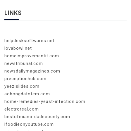
LINKS
helpdesksoftwares.net
lovabowl.net
homeimprovementit.com
newstribunal.com
newsdailymagazines.com
preceptionhub.com
yeezislides.com
aobongdatotem.com
home-remedies-yeast-infection.com
electroreal.com
bestofmiami-dadecounty.com
ifoodieonyoutube.com