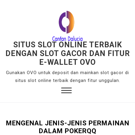
S
k
i
p
t
o
SITUS SLOT ONLINE TERBAIK
c
DENGAN SLOT GACOR DAN FITUR
o
E-WALLET OVO
n
Gunakan OVO untuk deposit dan mainkan slot gacor di
t
situs slot online terbaik dengan fitur unggulan.
e
n
t
Close
Menu
MENGENAL JENIS-JENIS PERMAINAN
DALAM POKERQQ