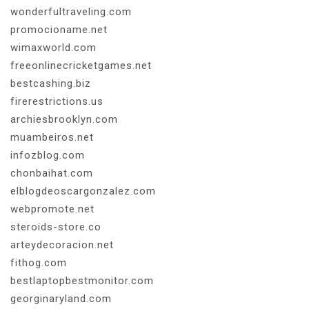
wonderfultraveling.com
promocioname.net
wimaxworld.com
freeonlinecricketgames.net
bestcashing.biz
firerestrictions.us
archiesbrooklyn.com
muambeiros.net
infozblog.com
chonbaihat.com
elblogdeoscargonzalez.com
webpromote.net
steroids-store.co
arteydecoracion.net
fithog.com
bestlaptopbestmonitor.com
georginaryland.com