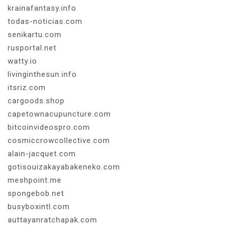
krainafantasy.info
todas-noticias.com
senikartu.com
rusportal.net
watty.io
livinginthesun.info
itsriz.com
cargoods.shop
capetownacupuncture.com
bitcoinvideospro.com
cosmiccrowcollective.com
alain-jacquet.com
gotisouizakayabakeneko.com
meshpoint.me
spongebob.net
busyboxintl.com
auttayanratchapak.com