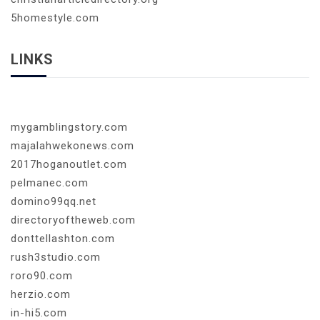
5homestyle.com
LINKS
mygamblingstory.com
majalahwekonews.com
2017hoganoutlet.com
pelmanec.com
domino99qq.net
directoryoftheweb.com
donttellashton.com
rush3studio.com
roro90.com
herzio.com
in-hi5.com