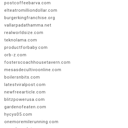
postcoffeebarva.com
elteatromilliondollar.com
burgerkingfranchise.org
vallarpadathamma.net
realworldsize.com
teknolama.com
productforbaby.com
orb-z.com
fosterscoachhousetavern.com
mesasdecultivoonline.com
boilersnbits.com
latestviralpost.com
newfreearticle.com
blitzpowerusa.com
gardenofeaten.com
hycys05.com
onemoremilerunning.com