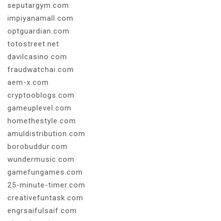
seputargym.com
impiyanamall.com
optguardian.com
totostreet.net
davilcasino.com
fraudwatchai.com
aem-x.com
cryptooblogs.com
gameuplevel.com
homethestyle.com
amuldistribution.com
borobuddur.com
wundermusic.com
gamefungames.com
25-minute-timer.com
creativefuntask.com
engrsaifulsaif.com