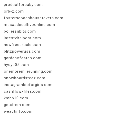
productforbaby.com
orb-z.com
fosterscoachhousetavern.com
mesasdecultivoonline.com
boilersnbits.com
latestviralpost.com
newfreearticle.com
blitzpowerusa.com
gardenofeaten.com
hycys05.com
onemoremilerunning.com
snowboardsteez.com
instagrambioforgirls.com
cashflowxfiles.com
kmbb10.com
getxtrem.com
weactinfo.com