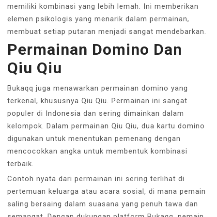
memiliki kombinasi yang lebih lemah. Ini memberikan
elemen psikologis yang menarik dalam permainan,
membuat setiap putaran menjadi sangat mendebarkan.
Permainan Domino Dan
Qiu Qiu
Bukaqq juga menawarkan permainan domino yang
terkenal, khususnya Qiu Qiu. Permainan ini sangat
populer di Indonesia dan sering dimainkan dalam
kelompok. Dalam permainan Qiu Qiu, dua kartu domino
digunakan untuk menentukan pemenang dengan
mencocokkan angka untuk membentuk kombinasi
terbaik.
Contoh nyata dari permainan ini sering terlihat di
pertemuan keluarga atau acara sosial, di mana pemain
saling bersaing dalam suasana yang penuh tawa dan
semangat. Dengan dukungan platform Bukaqq, pemain