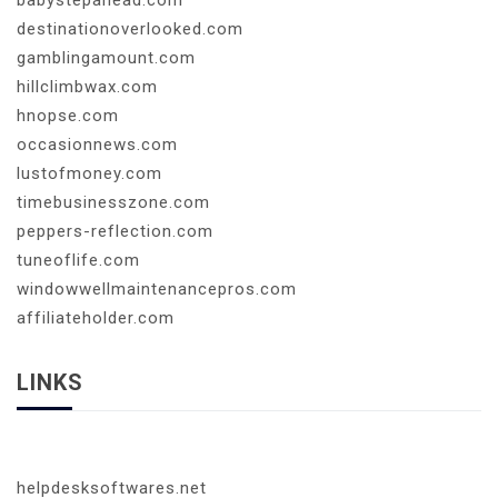
babystepahead.com
destinationoverlooked.com
gamblingamount.com
hillclimbwax.com
hnopse.com
occasionnews.com
lustofmoney.com
timebusinesszone.com
peppers-reflection.com
tuneoflife.com
windowwellmaintenancepros.com
affiliateholder.com
LINKS
helpdesksoftwares.net