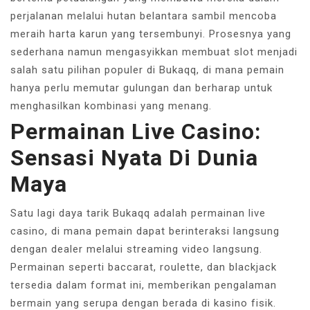
perjalanan melalui hutan belantara sambil mencoba
meraih harta karun yang tersembunyi. Prosesnya yang
sederhana namun mengasyikkan membuat slot menjadi
salah satu pilihan populer di Bukaqq, di mana pemain
hanya perlu memutar gulungan dan berharap untuk
menghasilkan kombinasi yang menang.
Permainan Live Casino:
Sensasi Nyata Di Dunia
Maya
Satu lagi daya tarik Bukaqq adalah permainan live
casino, di mana pemain dapat berinteraksi langsung
dengan dealer melalui streaming video langsung.
Permainan seperti baccarat, roulette, dan blackjack
tersedia dalam format ini, memberikan pengalaman
bermain yang serupa dengan berada di kasino fisik.