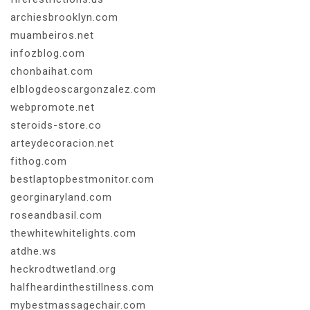
archiesbrooklyn.com
muambeiros.net
infozblog.com
chonbaihat.com
elblogdeoscargonzalez.com
webpromote.net
steroids-store.co
arteydecoracion.net
fithog.com
bestlaptopbestmonitor.com
georginaryland.com
roseandbasil.com
thewhitewhitelights.com
atdhe.ws
heckrodtwetland.org
halfheardinthestillness.com
mybestmassagechair.com