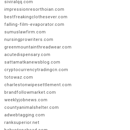
siviralqq.com
impressionresorthoian.com
bestfreakingclothesever.com
falling-film-evaporator.com
sumuslawfirm.com
nursingprowriters.com
greenmountainthreadwear.com
acutedispensary.com
sattamatkanewsblog.com
cryptocurrencytradingcn.com
totowaz.com
charlestonwipesettlement.com
brandfollowmarket.com
weeklyjobnews.com
countyanimalshelter.com
adwebtagging.com
ranksuperior.net