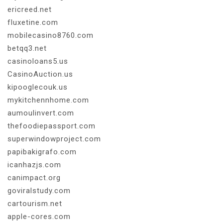
ericreed.net
fluxetine.com
mobilecasino8760.com
betqq3.net
casinoloans5.us
CasinoAuction.us
kipooglecouk.us
mykitchennhome.com
aumoulinvert.com
thefoodiepassport.com
superwindowproject.com
papibakigrafo.com
icanhazjs.com
canimpact.org
goviralstudy.com
cartourism.net
apple-cores.com