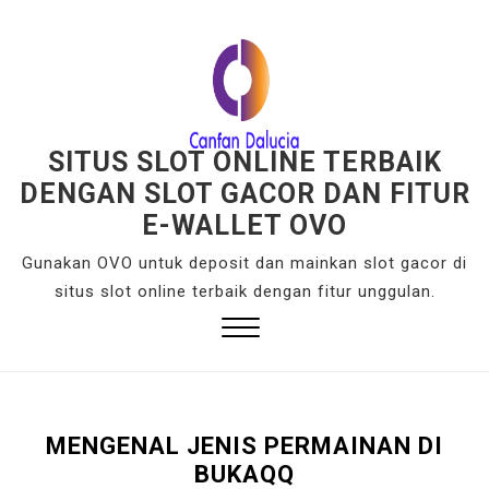
S
k
i
p
t
o
SITUS SLOT ONLINE TERBAIK
c
DENGAN SLOT GACOR DAN FITUR
o
E-WALLET OVO
n
Gunakan OVO untuk deposit dan mainkan slot gacor di
t
situs slot online terbaik dengan fitur unggulan.
e
n
t
Close
Menu
MENGENAL JENIS PERMAINAN DI
BUKAQQ