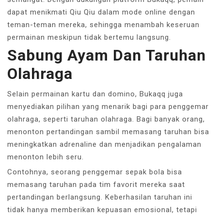
dapat menikmati Qiu Qiu dalam mode online dengan
teman-teman mereka, sehingga menambah keseruan
permainan meskipun tidak bertemu langsung.
Sabung Ayam Dan Taruhan
Olahraga
Selain permainan kartu dan domino, Bukaqq juga
menyediakan pilihan yang menarik bagi para penggemar
olahraga, seperti taruhan olahraga. Bagi banyak orang,
menonton pertandingan sambil memasang taruhan bisa
meningkatkan adrenaline dan menjadikan pengalaman
menonton lebih seru.
Contohnya, seorang penggemar sepak bola bisa
memasang taruhan pada tim favorit mereka saat
pertandingan berlangsung. Keberhasilan taruhan ini
tidak hanya memberikan kepuasan emosional, tetapi