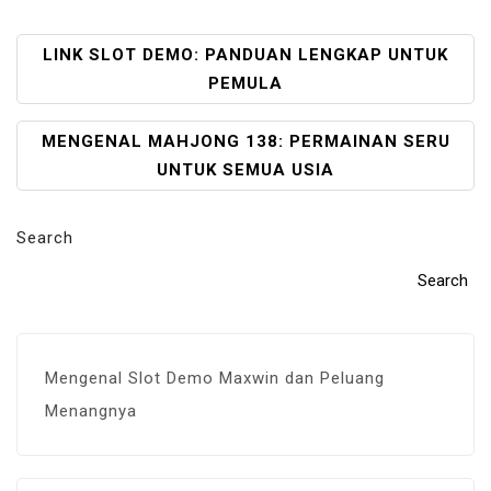
P
LINK SLOT DEMO: PANDUAN LENGKAP UNTUK
O
PEMULA
S
T
MENGENAL MAHJONG 138: PERMAINAN SERU
N
UNTUK SEMUA USIA
A
V
Search
I
G
Search
A
T
I
O
Mengenal Slot Demo Maxwin dan Peluang
N
Menangnya