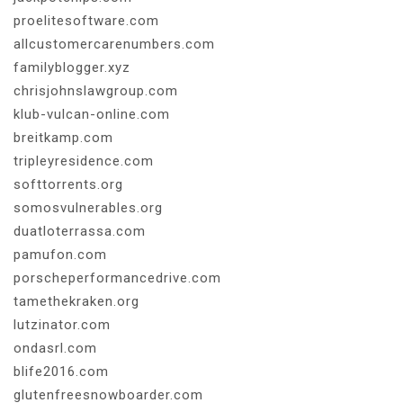
proelitesoftware.com
allcustomercarenumbers.com
familyblogger.xyz
chrisjohnslawgroup.com
klub-vulcan-online.com
breitkamp.com
tripleyresidence.com
softtorrents.org
somosvulnerables.org
duatloterrassa.com
pamufon.com
porscheperformancedrive.com
tamethekraken.org
lutzinator.com
ondasrl.com
blife2016.com
glutenfreesnowboarder.com