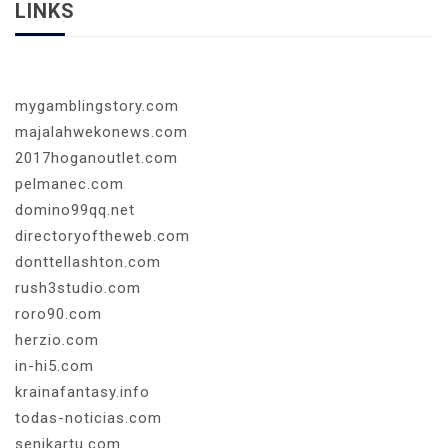
LINKS
mygamblingstory.com
majalahwekonews.com
2017hoganoutlet.com
pelmanec.com
domino99qq.net
directoryoftheweb.com
donttellashton.com
rush3studio.com
roro90.com
herzio.com
in-hi5.com
krainafantasy.info
todas-noticias.com
senikartu.com