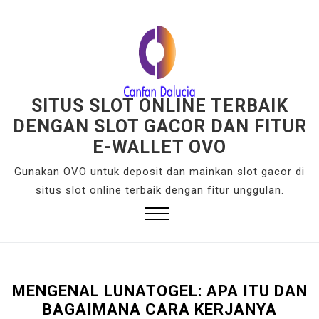
S
k
i
p
t
o
SITUS SLOT ONLINE TERBAIK
c
DENGAN SLOT GACOR DAN FITUR
o
E-WALLET OVO
n
Gunakan OVO untuk deposit dan mainkan slot gacor di
t
situs slot online terbaik dengan fitur unggulan.
e
n
t
Close
Menu
MENGENAL LUNATOGEL: APA ITU DAN
BAGAIMANA CARA KERJANYA