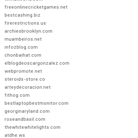
freeonlinecricketgames.net
bestcashing.biz
firerestrictions.us
archiesbrooklyn.com
muambeiros.net
infozblog.com
chonbaihat.com
elblogdeoscargonzalez.com
webpromote.net
steroids-store.co
arteydecoracion.net
fithog.com
bestlaptopbestmonitor.com
georginaryland.com
roseandbasil.com
thewhitewhitelights.com
atdhe.ws