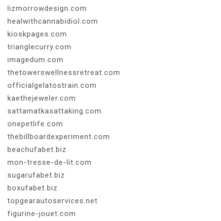
lizmorrowdesign.com
healwithcannabidiol.com
kioskpages.com
trianglecurry.com
imagedum.com
thetowerswellnessretreat.com
officialgelatostrain.com
kaethejeweler.com
sattamatkasattaking.com
onepetlife.com
thebillboardexperiment.com
beachufabet.biz
mon-tresse-de-lit.com
sugarufabet.biz
boxufabet.biz
topgearautoservices.net
figurine-jouet.com