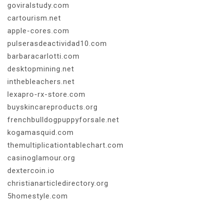
goviralstudy.com
cartourism.net
apple-cores.com
pulserasdeactividad10.com
barbaracarlotti.com
desktopmining.net
inthebleachers.net
lexapro-rx-store.com
buyskincareproducts.org
frenchbulldogpuppyforsale.net
kogamasquid.com
themultiplicationtablechart.com
casinoglamour.org
dextercoin.io
christianarticledirectory.org
5homestyle.com