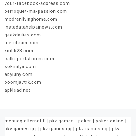
your-facebook-address.com
perroquet-ma-passion.com
modrenlivinghome.com
instadatahelpainews.com
geekdailies.com
merchrain.com
kmbb28.com
callreportsforum.com
sokmilya.com
abyluny.com
boomjavtrk.com
apklead.net
menuqq alternatif
|
pkv games
|
poker
|
poker online
|
pkv games qq
|
pkv games qq
|
pkv games qq
|
pkv