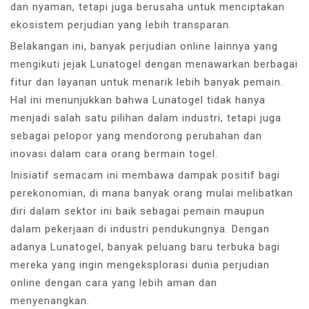
dan nyaman, tetapi juga berusaha untuk menciptakan
ekosistem perjudian yang lebih transparan.
Belakangan ini, banyak perjudian online lainnya yang
mengikuti jejak Lunatogel dengan menawarkan berbagai
fitur dan layanan untuk menarik lebih banyak pemain.
Hal ini menunjukkan bahwa Lunatogel tidak hanya
menjadi salah satu pilihan dalam industri, tetapi juga
sebagai pelopor yang mendorong perubahan dan
inovasi dalam cara orang bermain togel.
Inisiatif semacam ini membawa dampak positif bagi
perekonomian, di mana banyak orang mulai melibatkan
diri dalam sektor ini baik sebagai pemain maupun
dalam pekerjaan di industri pendukungnya. Dengan
adanya Lunatogel, banyak peluang baru terbuka bagi
mereka yang ingin mengeksplorasi dunia perjudian
online dengan cara yang lebih aman dan
menyenangkan.