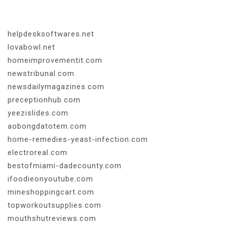
helpdesksoftwares.net
lovabowl.net
homeimprovementit.com
newstribunal.com
newsdailymagazines.com
preceptionhub.com
yeezislides.com
aobongdatotem.com
home-remedies-yeast-infection.com
electroreal.com
bestofmiami-dadecounty.com
ifoodieonyoutube.com
mineshoppingcart.com
topworkoutsupplies.com
mouthshutreviews.com