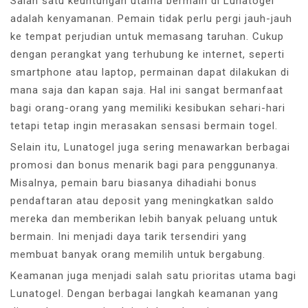
Salah satu keuntungan utama bermain di Lunatogel
adalah kenyamanan. Pemain tidak perlu pergi jauh-jauh
ke tempat perjudian untuk memasang taruhan. Cukup
dengan perangkat yang terhubung ke internet, seperti
smartphone atau laptop, permainan dapat dilakukan di
mana saja dan kapan saja. Hal ini sangat bermanfaat
bagi orang-orang yang memiliki kesibukan sehari-hari
tetapi tetap ingin merasakan sensasi bermain togel.
Selain itu, Lunatogel juga sering menawarkan berbagai
promosi dan bonus menarik bagi para penggunanya.
Misalnya, pemain baru biasanya dihadiahi bonus
pendaftaran atau deposit yang meningkatkan saldo
mereka dan memberikan lebih banyak peluang untuk
bermain. Ini menjadi daya tarik tersendiri yang
membuat banyak orang memilih untuk bergabung.
Keamanan juga menjadi salah satu prioritas utama bagi
Lunatogel. Dengan berbagai langkah keamanan yang