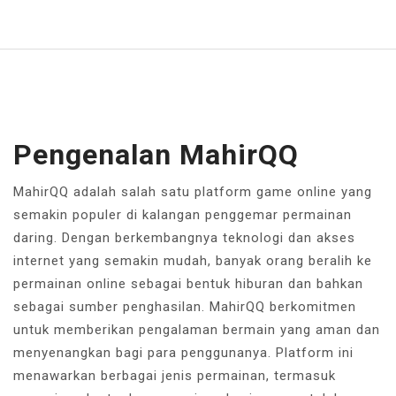
Pengenalan MahirQQ
MahirQQ adalah salah satu platform game online yang
semakin populer di kalangan penggemar permainan
daring. Dengan berkembangnya teknologi dan akses
internet yang semakin mudah, banyak orang beralih ke
permainan online sebagai bentuk hiburan dan bahkan
sebagai sumber penghasilan. MahirQQ berkomitmen
untuk memberikan pengalaman bermain yang aman dan
menyenangkan bagi para penggunanya. Platform ini
menawarkan berbagai jenis permainan, termasuk