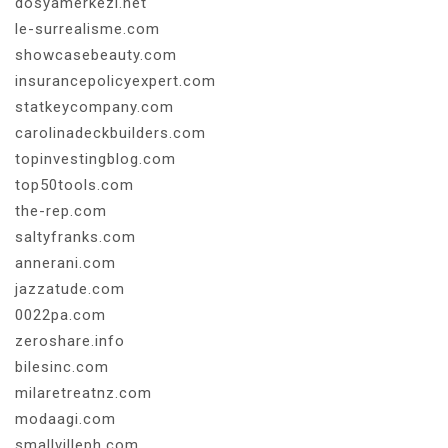
dosyamerkezi.net
le-surrealisme.com
showcasebeauty.com
insurancepolicyexpert.com
statkeycompany.com
carolinadeckbuilders.com
topinvestingblog.com
top50tools.com
the-rep.com
saltyfranks.com
annerani.com
jazzatude.com
0022pa.com
zeroshare.info
bilesinc.com
milaretreatnz.com
modaagi.com
smallvilleph.com