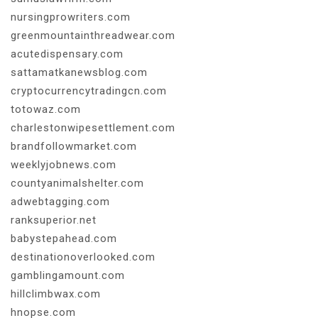
nursingprowriters.com
greenmountainthreadwear.com
acutedispensary.com
sattamatkanewsblog.com
cryptocurrencytradingcn.com
totowaz.com
charlestonwipesettlement.com
brandfollowmarket.com
weeklyjobnews.com
countyanimalshelter.com
adwebtagging.com
ranksuperior.net
babystepahead.com
destinationoverlooked.com
gamblingamount.com
hillclimbwax.com
hnopse.com