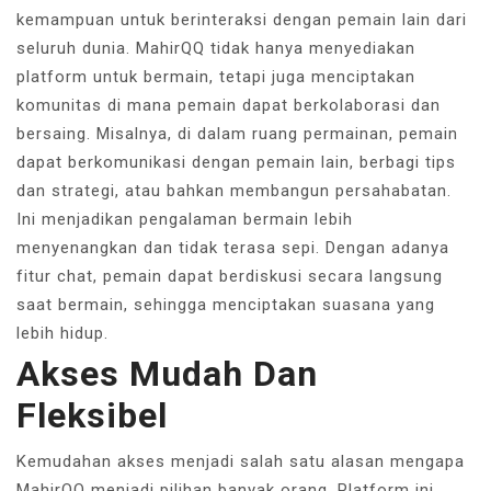
kemampuan untuk berinteraksi dengan pemain lain dari
seluruh dunia. MahirQQ tidak hanya menyediakan
platform untuk bermain, tetapi juga menciptakan
komunitas di mana pemain dapat berkolaborasi dan
bersaing. Misalnya, di dalam ruang permainan, pemain
dapat berkomunikasi dengan pemain lain, berbagi tips
dan strategi, atau bahkan membangun persahabatan.
Ini menjadikan pengalaman bermain lebih
menyenangkan dan tidak terasa sepi. Dengan adanya
fitur chat, pemain dapat berdiskusi secara langsung
saat bermain, sehingga menciptakan suasana yang
lebih hidup.
Akses Mudah Dan
Fleksibel
Kemudahan akses menjadi salah satu alasan mengapa
MahirQQ menjadi pilihan banyak orang. Platform ini