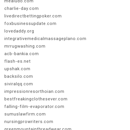
mealudo.com
charlie-day.com
livedirectbettingpoker.com
foxbusinessupdate.com
lovedaddy.org
integrativemedicalmassageplano.com
mrrugwashing.com
acb-bankia.com
flash-es.net
upshak.com
backsilo.com
siviralqq.com
impressionresorthoian.com
bestfreakingclothesever.com
falling-film-evaporator.com
sumuslawfirm.com
nursingprowriters.com
greenmountainthreadwear.com