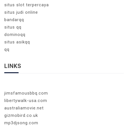
situs slot terpercaya
situs judi online
bandarqq
situs qq
dominoqq
situs asikqq
qq
LINKS
jimsfamousbbq.com
libertywalk-usa.com
australiamovie.net
gizmobird.co.uk
mp3djsong.com