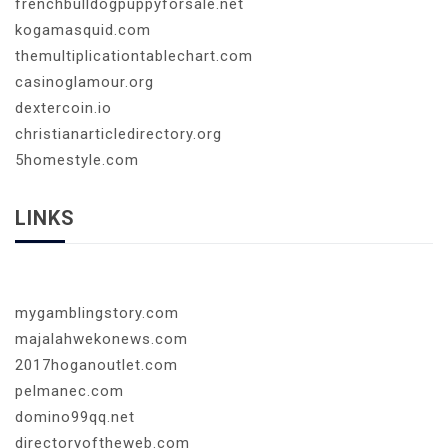
frenchbulldogpuppyforsale.net
kogamasquid.com
themultiplicationtablechart.com
casinoglamour.org
dextercoin.io
christianarticledirectory.org
5homestyle.com
LINKS
mygamblingstory.com
majalahwekonews.com
2017hoganoutlet.com
pelmanec.com
domino99qq.net
directoryoftheweb.com