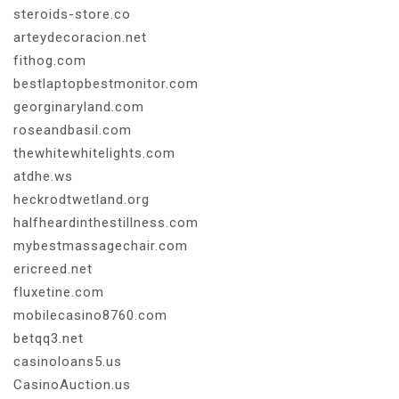
steroids-store.co
arteydecoracion.net
fithog.com
bestlaptopbestmonitor.com
georginaryland.com
roseandbasil.com
thewhitewhitelights.com
atdhe.ws
heckrodtwetland.org
halfheardinthestillness.com
mybestmassagechair.com
ericreed.net
fluxetine.com
mobilecasino8760.com
betqq3.net
casinoloans5.us
CasinoAuction.us