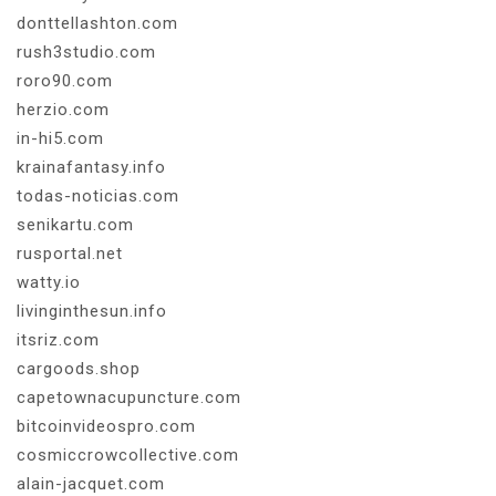
donttellashton.com
rush3studio.com
roro90.com
herzio.com
in-hi5.com
krainafantasy.info
todas-noticias.com
senikartu.com
rusportal.net
watty.io
livinginthesun.info
itsriz.com
cargoods.shop
capetownacupuncture.com
bitcoinvideospro.com
cosmiccrowcollective.com
alain-jacquet.com