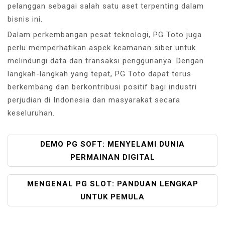
pelanggan sebagai salah satu aset terpenting dalam
bisnis ini.
Dalam perkembangan pesat teknologi, PG Toto juga
perlu memperhatikan aspek keamanan siber untuk
melindungi data dan transaksi penggunanya. Dengan
langkah-langkah yang tepat, PG Toto dapat terus
berkembang dan berkontribusi positif bagi industri
perjudian di Indonesia dan masyarakat secara
keseluruhan.
P
DEMO PG SOFT: MENYELAMI DUNIA
O
PERMAINAN DIGITAL
S
T
MENGENAL PG SLOT: PANDUAN LENGKAP
N
UNTUK PEMULA
A
V