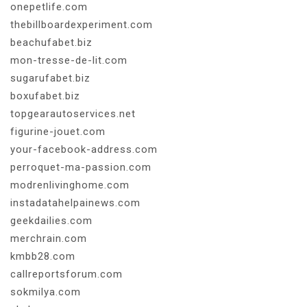
onepetlife.com
thebillboardexperiment.com
beachufabet.biz
mon-tresse-de-lit.com
sugarufabet.biz
boxufabet.biz
topgearautoservices.net
figurine-jouet.com
your-facebook-address.com
perroquet-ma-passion.com
modrenlivinghome.com
instadatahelpainews.com
geekdailies.com
merchrain.com
kmbb28.com
callreportsforum.com
sokmilya.com