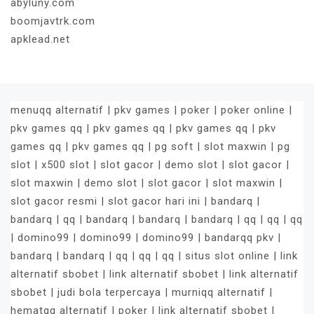
abyluny.com
boomjavtrk.com
apklead.net
menuqq alternatif
|
pkv games
|
poker
|
poker online
|
pkv games qq
|
pkv games qq
|
pkv games qq
|
pkv
games qq
|
pkv games qq
|
pg soft
|
slot maxwin
|
pg
slot
|
x500 slot
|
slot gacor
|
demo slot
|
slot gacor
|
slot maxwin
|
demo slot
|
slot gacor
|
slot maxwin
|
slot gacor resmi
|
slot gacor hari ini
|
bandarq
|
bandarq
|
qq
|
bandarq
|
bandarq
|
bandarq
|
qq
|
qq
|
qq
|
domino99
|
domino99
|
domino99
|
bandarqq pkv
|
bandarq
|
bandarq
|
qq
|
qq
|
qq
|
situs slot online
|
link
alternatif sbobet
|
link alternatif sbobet
|
link alternatif
sbobet
|
judi bola terpercaya
|
murniqq alternatif
|
hematqq alternatif
|
poker
|
link alternatif sbobet
|