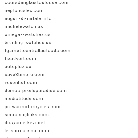
coursdanglaistoulouse.com
neptunuslex.com
auguri-di-natale.info
michelewatch.us
omega--watches.us
breitling-watches.us
tgarnettcentrallautoads.com
fixadvert.com
autopluz.co
save3time-c.com
vexonhcf.com
demos-pixelsparadise.com
mediatitude.com
prewarmotorcycles.com
simracinglinks.com
dosyamerkezi.net
le-surrealisme.com