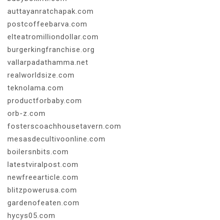
auttayanratchapak.com
postcoffeebarva.com
elteatromilliondollar.com
burgerkingfranchise.org
vallarpadathamma.net
realworldsize.com
teknolama.com
productforbaby.com
orb-z.com
fosterscoachhousetavern.com
mesasdecultivoonline.com
boilersnbits.com
latestviralpost.com
newfreearticle.com
blitzpowerusa.com
gardenofeaten.com
hycys05.com