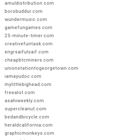
amuldistribution.com
borobuddur.com
wundermusic.com
gamefungames.com
25-minute-timer.com
creativefuntask.com
engrsaifulsaif.com
cheapbtcminers.com
unionstationtogeorgetown.com
iamayudoc.com
mylittlebighead.com
freealot.com
asahiweekly.com
supercleanut.com
bedandbicycle.com
heraldcalifornia.com
graphicmonkeys.com