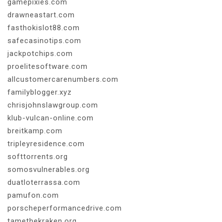
gamepixies.com
drawneastart.com
fasthokislot88.com
safecasinotips.com
jackpotchips.com
proelitesoftware.com
allcustomercarenumbers.com
familyblogger.xyz
chrisjohnslawgroup.com
klub-vulcan-online.com
breitkamp.com
tripleyresidence.com
softtorrents.org
somosvulnerables.org
duatloterrassa.com
pamufon.com
porscheperformancedrive.com
tamethekraken.org