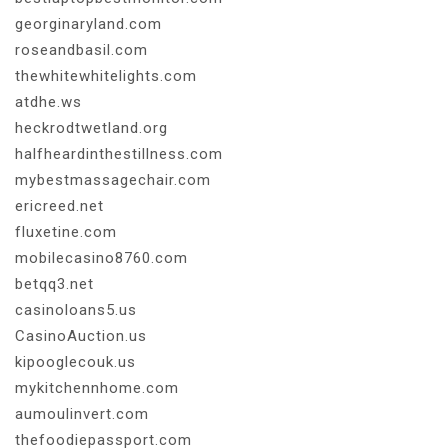
georginaryland.com
roseandbasil.com
thewhitewhitelights.com
atdhe.ws
heckrodtwetland.org
halfheardinthestillness.com
mybestmassagechair.com
ericreed.net
fluxetine.com
mobilecasino8760.com
betqq3.net
casinoloans5.us
CasinoAuction.us
kipooglecouk.us
mykitchennhome.com
aumoulinvert.com
thefoodiepassport.com