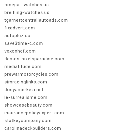
omega--watches.us
breitling-watches.us
tgarnettcentrallautoads.com
fixadvert.com
autopluz.co
save3time-c.com
vexonhcf.com
demos-pixelsparadise.com
mediatitude.com
prewarmotorcycles.com
simracinglinks.com
dosyamerkezi.net
le-surrealisme.com
showcasebeauty.com
insurancepolicyexpert.com
statkeycompany.com
carolinadeckbuilders.com