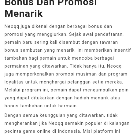
Bonus Dan Promosi
Menarik
Neoqq juga dikenal dengan berbagai bonus dan
promosi yang menggiurkan. Sejak awal pendaftaran,
pemain baru sering kali disambut dengan tawaran
bonus sambutan yang menarik. Ini memberikan insentif
tambahan bagi pemain untuk mencoba berbagai
permainan yang ditawarkan. Tidak hanya itu, Neoqq
juga memperkenalkan promosi musiman dan program
loyalitas untuk menghargai pelanggan setia mereka.
Melalui program ini, pemain dapat mengumpulkan poin
yang dapat ditukarkan dengan hadiah menarik atau
bonus tambahan untuk bermain.
Dengan semua keunggulan yang ditawarkan, tidak
mengherankan jika Neoqq semakin populer di kalangan
pecinta game online di Indonesia. Misi platform ini