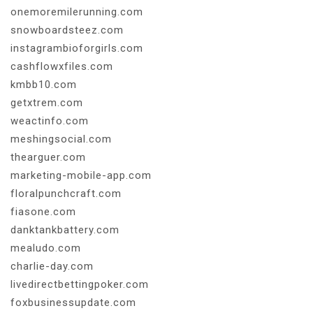
onemoremilerunning.com
snowboardsteez.com
instagrambioforgirls.com
cashflowxfiles.com
kmbb10.com
getxtrem.com
weactinfo.com
meshingsocial.com
thearguer.com
marketing-mobile-app.com
floralpunchcraft.com
fiasone.com
danktankbattery.com
mealudo.com
charlie-day.com
livedirectbettingpoker.com
foxbusinessupdate.com