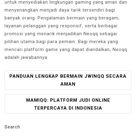
untuk menyediakan lingkungan gaming yang aman dan
menyenangkan menjadi daya tarik tersendiri bagi
banyak orang. Pengalaman bermain yang beragam,
layanan pelanggan yang responsif, serta berbagai
promosi yang menarik menjadikan Neoqq sebagai
pilihan utama bagi para pemain. Bagi mereka yang
mencari platform game yang dapat diandalkan, Neoqq
adalah jawabannya.
P
PANDUAN LENGKAP BERMAIN JWINQQ SECARA
O
AMAN
S
T
MAMIQQ: PLATFORM JUDI ONLINE
N
TERPERCAYA DI INDONESIA
A
V
Search
I
G