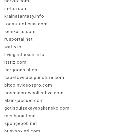
herzio.com
in-hi5.com
krainafantasy.info
todas-noticias.com
senikartu.com
rusportal.net
watty.io
livinginthesun.info
itsriz.com
cargoods.shop
capetownacupuncture.com
bitcoinvideospro.com
cosmiccrowcollective.com
alain-jacquet.com
gotisouizakayabakeneko.com
meshpoint.me
spongebob.net
busyboxintl.com