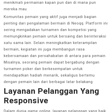
menikmati permainan kapan pun dan di mana pun
mereka mau.
Komunitas pemain yang aktif juga menjadi bagian
penting dari pengalaman bermain di Neoqq. Platform ini
sering mengadakan turnamen dan kompetisi yang
memungkinkan pemain untuk bersaing dan berinteraksi
satu sama lain. Selain meningkatkan keterampilan
bermain, kegiatan ini juga membangun rasa
kebersamaan dan persahabatan di antara para pemain.
Misalnya, seorang pemain dapat bergabung dengan
turnamen poker dan berkesempatan untuk
mendapatkan hadiah menarik, sekaligus bertemu
dengan pemain lain dari berbagai latar belakang.
Layanan Pelanggan Yang
Responsive
Dalam dunia game online, layanan pelanggan yang baik