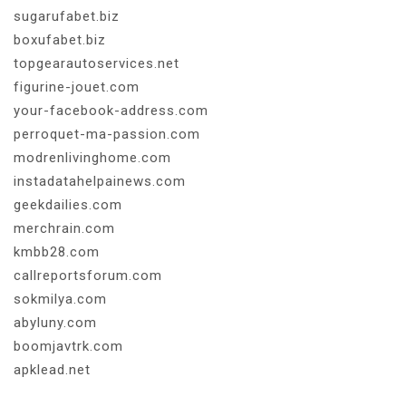
sugarufabet.biz
boxufabet.biz
topgearautoservices.net
figurine-jouet.com
your-facebook-address.com
perroquet-ma-passion.com
modrenlivinghome.com
instadatahelpainews.com
geekdailies.com
merchrain.com
kmbb28.com
callreportsforum.com
sokmilya.com
abyluny.com
boomjavtrk.com
apklead.net