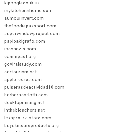
kipooglecouk.us
mykitchennhome.com
aumoulinvert.com
thefoodiepassport.com
superwindowproject.com
papibakigrafo.com
icanhazjs.com
canimpact.org
goviralstudy.com
cartourism.net
apple-cores.com
pulserasdeactividad10.com
barbaracarlotti.com
desktopmining.net
inthebleachers.net
lexapro-rx-store.com
buyskincareproducts.org