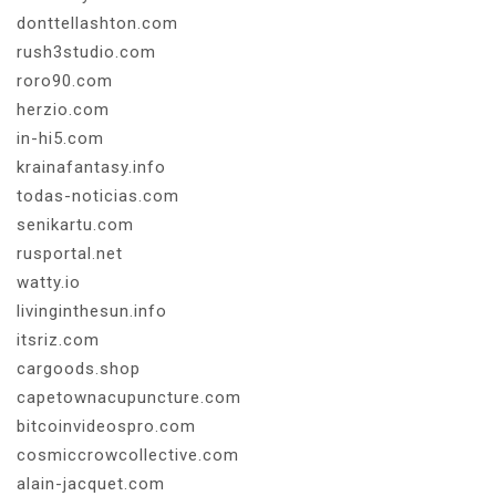
donttellashton.com
rush3studio.com
roro90.com
herzio.com
in-hi5.com
krainafantasy.info
todas-noticias.com
senikartu.com
rusportal.net
watty.io
livinginthesun.info
itsriz.com
cargoods.shop
capetownacupuncture.com
bitcoinvideospro.com
cosmiccrowcollective.com
alain-jacquet.com