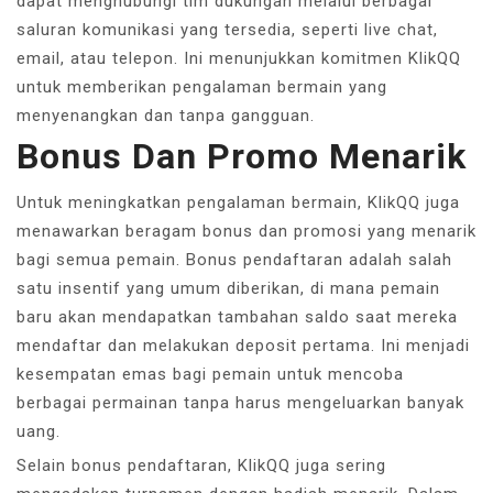
dapat menghubungi tim dukungan melalui berbagai
saluran komunikasi yang tersedia, seperti live chat,
email, atau telepon. Ini menunjukkan komitmen KlikQQ
untuk memberikan pengalaman bermain yang
menyenangkan dan tanpa gangguan.
Bonus Dan Promo Menarik
Untuk meningkatkan pengalaman bermain, KlikQQ juga
menawarkan beragam bonus dan promosi yang menarik
bagi semua pemain. Bonus pendaftaran adalah salah
satu insentif yang umum diberikan, di mana pemain
baru akan mendapatkan tambahan saldo saat mereka
mendaftar dan melakukan deposit pertama. Ini menjadi
kesempatan emas bagi pemain untuk mencoba
berbagai permainan tanpa harus mengeluarkan banyak
uang.
Selain bonus pendaftaran, KlikQQ juga sering