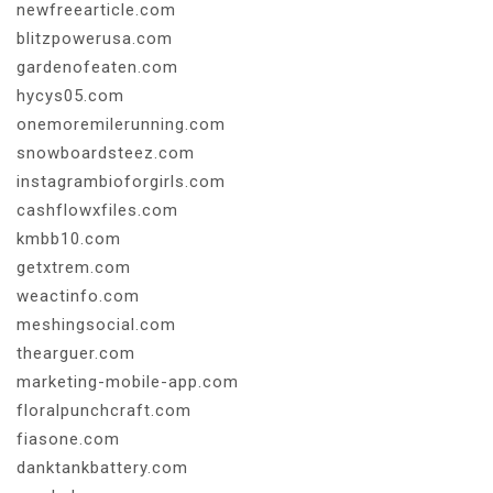
newfreearticle.com
blitzpowerusa.com
gardenofeaten.com
hycys05.com
onemoremilerunning.com
snowboardsteez.com
instagrambioforgirls.com
cashflowxfiles.com
kmbb10.com
getxtrem.com
weactinfo.com
meshingsocial.com
thearguer.com
marketing-mobile-app.com
floralpunchcraft.com
fiasone.com
danktankbattery.com