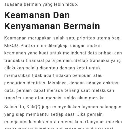
suasana bermain yang lebih hidup.
Keamanan Dan
Kenyamanan Bermain
Keamanan merupakan salah satu prioritas utama bagi
KlikQQ. Platform ini dilengkapi dengan sistem
keamanan yang kuat untuk melindungi data pribadi dan
transaksi finansial para pemain. Setiap transaksi yang
dilakukan selalu dipantau dengan ketat untuk
memastikan tidak ada tindakan penipuan atau
pencurian identitas. Misalnya, dengan adanya enkripsi
data, pemain dapat merasa tenang saat melakukan
transfer uang atau mengisi saldo akun mereka.
Selain itu, KlikQQ juga menyediakan layanan pelanggan
yang siap membantu setiap saat. Jika pemain
mengalami kesulitan atau memiliki pertanyaan, mereka