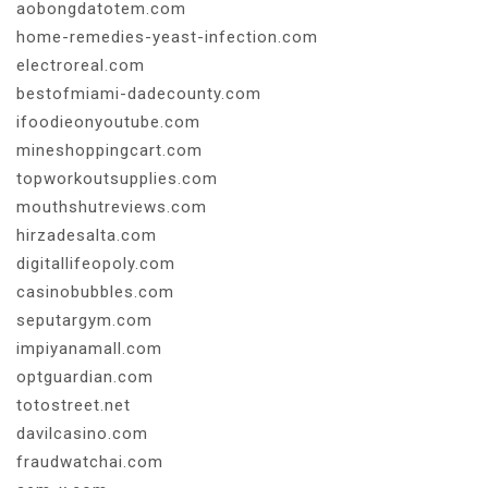
aobongdatotem.com
home-remedies-yeast-infection.com
electroreal.com
bestofmiami-dadecounty.com
ifoodieonyoutube.com
mineshoppingcart.com
topworkoutsupplies.com
mouthshutreviews.com
hirzadesalta.com
digitallifeopoly.com
casinobubbles.com
seputargym.com
impiyanamall.com
optguardian.com
totostreet.net
davilcasino.com
fraudwatchai.com