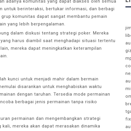
L
alah adanya komunitas yang dapat diakses oleh semua
untuk berinteraksi, bertukar informasi, dan berbagi
an grup komunitas dapat sangat membantu pemain
lain yang lebih berpengalaman.
ji
ung dalam diskusi tentang strategi poker. Mereka
li
yang harus diambil saat menghadapi situasi tertentu
au
 lain, mereka dapat meningkatkan keterampilan
gi
ain.
mp
co
ne
alah kunci untuk menjadi mahir dalam bermain
au
memulai disarankan untuk menghabiskan waktu
mi
rmainan dengan taruhan. Tersedia mode permainan
om
coba berbagai jenis permainan tanpa risiko
br
tg
turan permainan dan mengembangkan strategi
fi
g kali, mereka akan dapat merasakan dinamika
au