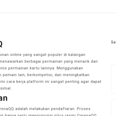
Q
Se
nan online yang sangat populer di kalangan
 menawarkan berbagai permainan yang menarik dan
enis permainan kartu lainnya. Menggunakan
 pemain lain, berkompetisi, dan meningkatkan
cara kerja platform ini sangat penting agar dapat
simal.
an
arenaQQ adalah melakukan pendaftaran. Proses
in hanya perlu mengunjungi situs resmi GarenaQQ