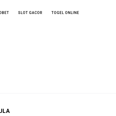
OBET
SLOT GACOR
TOGEL ONLINE
ULA