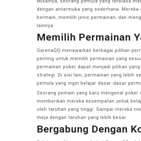
Misalnya, seorang pemula yang terbiasa me
dengan antarmuka yang sederhana. Mereka
bermain, memilih jenis permainan, dan meng
lainnya.
Memilih Permainan Y
GarenaQQ menawarkan berbagai pilihan perma
penting untuk memilih permainan yang sesua
permainan poker dapat menjadi pilihan yan
strategi. Di sisi lain, permainan yang lebih
pemula yang ingin belajar dasar-dasar perma
Seorang pemain yang baru mengenal poker d
memberikan mereka kesempatan untuk belaj
oleh taruhan yang tinggi. Sampai mereka me
meja dengan taruhan yang lebih besar.
Bergabung Dengan K