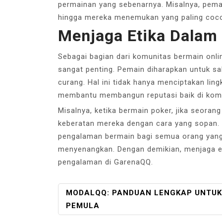
permainan yang sebenarnya. Misalnya, pem
hingga mereka menemukan yang paling coco
Menjaga Etika Dalam
Sebagai bagian dari komunitas bermain onli
sangat penting. Pemain diharapkan untuk sa
curang. Hal ini tidak hanya menciptakan lin
membantu membangun reputasi baik di kom
Misalnya, ketika bermain poker, jika seora
keberatan mereka dengan cara yang sopan. T
pengalaman bermain bagi semua orang yang 
menyenangkan. Dengan demikian, menjaga eti
pengalaman di GarenaQQ.
P
MODALQQ: PANDUAN LENGKAP UNTUK
O
PEMULA
S