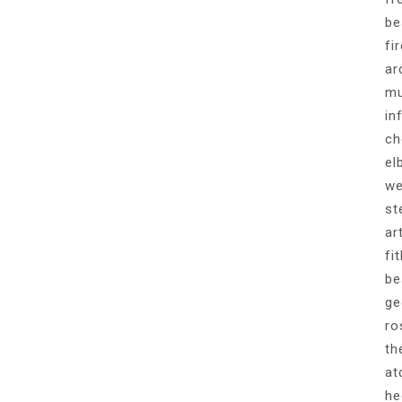
be
fi
ar
mu
in
ch
el
we
st
ar
fi
be
ge
ro
th
at
he