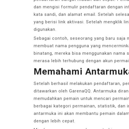
dan mengisi formulir pendaftaran dengan in
kata sandi, dan alamat email. Setelah seles
yang berisi link aktivasi. Setelah mengklik l
digunakan.
Sebagai contoh, seseorang yang baru saja 
membuat nama pengguna yang mencerminkan 
binatang, mereka bisa menggunakan nama sep
merasa lebih terhubung dengan akun perma
Memahami Antarmuk
Setelah berhasil melakukan pendaftaran, 
ditawarkan oleh GarenaQQ. Antarmuka diran
memudahkan pemain untuk mencari permaina
berbagai kategori permainan, statistik, dan
antarmuka ini akan membantu pemain dalam
dengan lebih cepat.