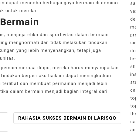
ain dapat mencoba berbagai gaya bermain di domino
sa
k untuk mereka.
ve
 Bermain
de
me
ne, menjaga etika dan sportivitas dalam bermain
pr
ling menghormati dan tidak melakukan tindakan
si
gkungan yang lebih menyenangkan, tetapi juga
do
unitas.
le
sh
ng pemain merasa ditipu, mereka harus menyampaikan
in
indakan berperilaku baik ini dapat meningkatkan
st
terlibat dan membuat permainan menjadi lebih
ca
ka dalam bermain menjadi bagian integral dari
to
to
th
RAHASIA SUKSES BERMAIN DI LARISQQ
sa
an