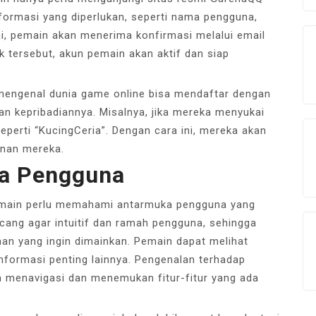
formasi yang diperlukan, seperti nama pengguna,
ai, pemain akan menerima konfirmasi melalui email
ink tersebut, akun pemain akan aktif dan siap
mengenal dunia game online bisa mendaftar dengan
kepribadiannya. Misalnya, jika mereka menyukai
erti “KucingCeria”. Dengan cara ini, mereka akan
inan mereka.
a Pengguna
pemain perlu memahami antarmuka pengguna yang
cang agar intuitif dan ramah pengguna, sehingga
n yang ingin dimainkan. Pemain dapat melihat
 informasi penting lainnya. Pengenalan terhadap
 menavigasi dan menemukan fitur-fitur yang ada