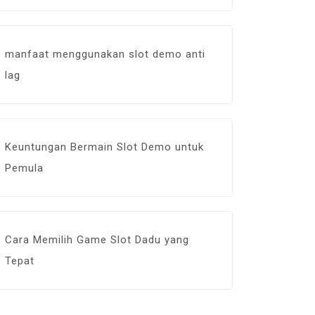
manfaat menggunakan slot demo anti
lag
Keuntungan Bermain Slot Demo untuk
Pemula
Cara Memilih Game Slot Dadu yang
Tepat