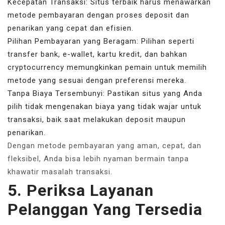
Kecepatan Transaksi: Situs terbaik harus menawarkan
metode pembayaran dengan proses deposit dan
penarikan yang cepat dan efisien.
Pilihan Pembayaran yang Beragam: Pilihan seperti
transfer bank, e-wallet, kartu kredit, dan bahkan
cryptocurrency memungkinkan pemain untuk memilih
metode yang sesuai dengan preferensi mereka.
Tanpa Biaya Tersembunyi: Pastikan situs yang Anda
pilih tidak mengenakan biaya yang tidak wajar untuk
transaksi, baik saat melakukan deposit maupun
penarikan.
Dengan metode pembayaran yang aman, cepat, dan
fleksibel, Anda bisa lebih nyaman bermain tanpa
khawatir masalah transaksi.
5. Periksa Layanan
Pelanggan Yang Tersedia