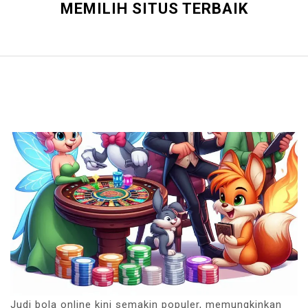
MEMILIH SITUS TERBAIK
Judi bola online kini semakin populer, memungkinkan