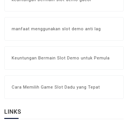
manfaat menggunakan slot demo anti lag
Keuntungan Bermain Slot Demo untuk Pemula
Cara Memilih Game Slot Dadu yang Tepat
LINKS