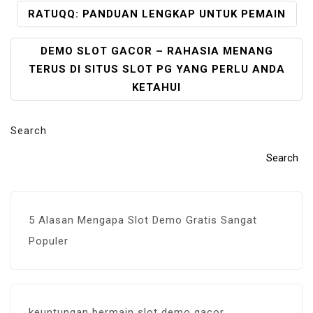
P
RATUQQ: PANDUAN LENGKAP UNTUK PEMAIN
O
S
DEMO SLOT GACOR – RAHASIA MENANG
T
TERUS DI SITUS SLOT PG YANG PERLU ANDA
N
KETAHUI
A
V
Search
I
G
Search
A
T
I
O
5 Alasan Mengapa Slot Demo Gratis Sangat
N
Populer
keuntungan bermain slot demo gacor