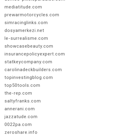
mediatitude.com
prewarmotorcycles.com
simracinglinks.com
dosyamerkezi.net
le-surrealisme.com
showcasebeauty.com
insurancepolicyexpert.com
statkeycompany.com
carolinadeckbuilders.com
topinvestingblog.com
top50tools.com
the-rep.com
saltyfranks.com
annerani.com
jazzatude.com
0022pa.com
zeroshare.info