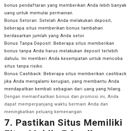
bonus pendaftaran yang memberikan Anda lebih banyak
uang untuk memulai permainan.
Bonus Setoran: Setelah Anda melakukan deposit,
beberapa situs memberikan bonus tambahan
berdasarkan jumlah yang Anda setor.
Bonus Tanpa Deposit: Beberapa situs memberikan
bonus tanpa Anda harus melakukan deposit terlebih
dahulu. Ini memberi Anda kesempatan untuk mencoba
situs tanpa risiko.
Bonus Cashback: Beberapa situs memberikan cashback
jika Anda mengalami kerugian, yang membantu Anda
mendapatkan kembali sebagian dari uang yang hilang.
Dengan memanfaatkan bonus dan promosi ini, Anda
dapat memperpanjang waktu bermain Anda dan
meningkatkan peluang kemenangan.
7. Pastikan Situs Memiliki