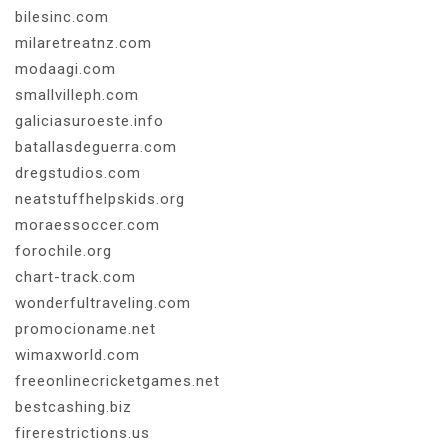
bilesinc.com
milaretreatnz.com
modaagi.com
smallvilleph.com
galiciasuroeste.info
batallasdeguerra.com
dregstudios.com
neatstuffhelpskids.org
moraessoccer.com
forochile.org
chart-track.com
wonderfultraveling.com
promocioname.net
wimaxworld.com
freeonlinecricketgames.net
bestcashing.biz
firerestrictions.us