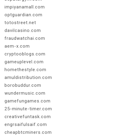
impiyanamall.com
optguardian.com
totostreet.net
davilcasino.com
fraudwatchai.com
aem-x.com
cryptooblogs.com
gameuplevel.com
homethestyle.com
amuldistribution.com
borobuddur.com
wundermusic.com
gamefungames.com
25-minute-timer.com
creativefuntask.com
engrsaifulsaif.com
cheapbtcminers.com