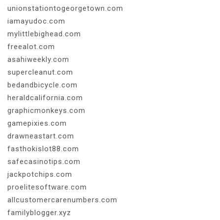
unionstationtogeorgetown.com
iamayudoc.com
mylittlebighead.com
freealot.com
asahiweekly.com
supercleanut.com
bedandbicycle.com
heraldcalifornia.com
graphicmonkeys.com
gamepixies.com
drawneastart.com
fasthokislot88.com
safecasinotips.com
jackpotchips.com
proelitesoftware.com
allcustomercarenumbers.com
familyblogger.xyz