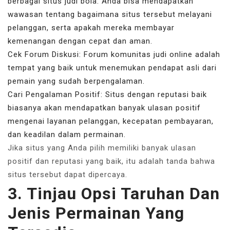
berbagai situs judi bola. Anda bisa mendapatkan
wawasan tentang bagaimana situs tersebut melayani
pelanggan, serta apakah mereka membayar
kemenangan dengan cepat dan aman.
Cek Forum Diskusi: Forum komunitas judi online adalah
tempat yang baik untuk menemukan pendapat asli dari
pemain yang sudah berpengalaman.
Cari Pengalaman Positif: Situs dengan reputasi baik
biasanya akan mendapatkan banyak ulasan positif
mengenai layanan pelanggan, kecepatan pembayaran,
dan keadilan dalam permainan.
Jika situs yang Anda pilih memiliki banyak ulasan
positif dan reputasi yang baik, itu adalah tanda bahwa
situs tersebut dapat dipercaya.
3. Tinjau Opsi Taruhan Dan
Jenis Permainan Yang