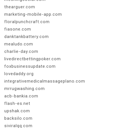
thearguer.com
marketing-mobile-app.com
floralpunchcraft.com
fiasone.com
danktankbattery.com
mealudo.com
charlie-day.com
livedirectbettingpoker.com
foxbusinessupdate.com
lovedaddy.org
integrativemedicalmassageplano.com
mrrugwashing.com
acb-bankia.com
flash-es.net
upshak.com
backsilo.com
siviralqq.com