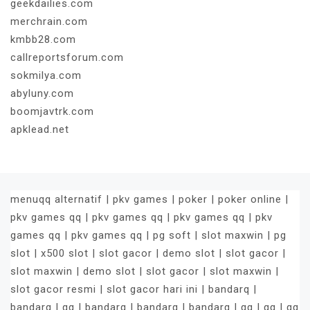
geekdailies.com
merchrain.com
kmbb28.com
callreportsforum.com
sokmilya.com
abyluny.com
boomjavtrk.com
apklead.net
menuqq alternatif
|
pkv games
|
poker
|
poker online
|
pkv games qq
|
pkv games qq
|
pkv games qq
|
pkv
games qq
|
pkv games qq
|
pg soft
|
slot maxwin
|
pg
slot
|
x500 slot
|
slot gacor
|
demo slot
|
slot gacor
|
slot maxwin
|
demo slot
|
slot gacor
|
slot maxwin
|
slot gacor resmi
|
slot gacor hari ini
|
bandarq
|
bandarq
|
qq
|
bandarq
|
bandarq
|
bandarq
|
qq
|
qq
|
qq