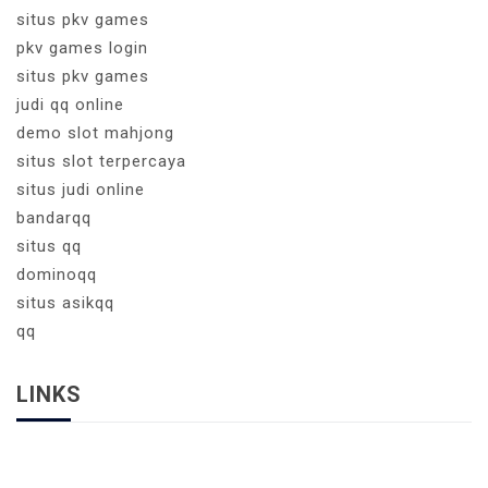
situs pkv games
pkv games login
situs pkv games
judi qq online
demo slot mahjong
situs slot terpercaya
situs judi online
bandarqq
situs qq
dominoqq
situs asikqq
qq
LINKS