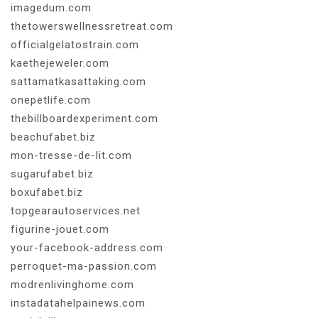
imagedum.com
thetowerswellnessretreat.com
officialgelatostrain.com
kaethejeweler.com
sattamatkasattaking.com
onepetlife.com
thebillboardexperiment.com
beachufabet.biz
mon-tresse-de-lit.com
sugarufabet.biz
boxufabet.biz
topgearautoservices.net
figurine-jouet.com
your-facebook-address.com
perroquet-ma-passion.com
modrenlivinghome.com
instadatahelpainews.com