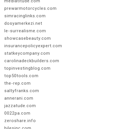
mediatitude.com
prewarmotorcycles.com
simracinglinks.com
dosyamerkezi.net
le-surrealisme.com
showcasebeauty.com
insurancepolicyexpert.com
statkeycompany.com
carolinadeckbuilders.com
topinvestingblog.com
top50tools.com
the-rep.com
saltyfranks.com
annerani.com
jazzatude.com
0022pa.com
zeroshare.info
bilesinc.com