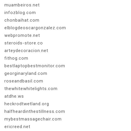
muambeiros.net
infozblog.com
chonbaihat.com
elblogdeoscargonzalez.com
webpromote.net
steroids-store.co
arteydecoracion.net
fithog.com
bestlaptopbestmonitor.com
georginaryland.com
roseandbasil.com
thewhitewhitelights.com
atdhe.ws
heckrodtwetland.org
halfheardinthestillness.com
mybestmassagechair.com
ericreed.net