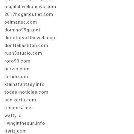
majalahwekonews.com
2017hoganoutlet.com
pelmanec.com
domino99qq.net
directoryoftheweb.com
donttellashton.com
rush3studio.com
roro90.com
herzio.com
in-hi5.com
krainafantasy.info
todas-noticias.com
senikartu.com
rusportal.net
watty.io
livinginthesun.info
itsriz.com