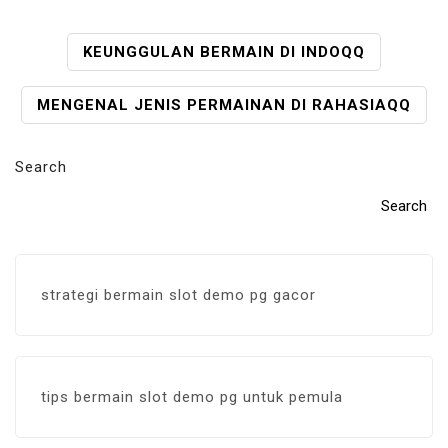
P
KEUNGGULAN BERMAIN DI INDOQQ
O
S
MENGENAL JENIS PERMAINAN DI RAHASIAQQ
T
N
Search
A
V
Search
I
G
A
T
strategi bermain slot demo pg gacor
I
O
N
tips bermain slot demo pg untuk pemula