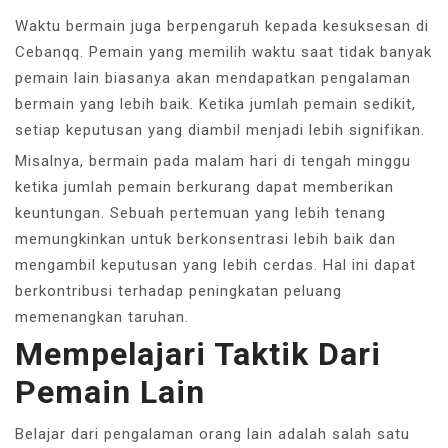
Waktu bermain juga berpengaruh kepada kesuksesan di
Cebanqq. Pemain yang memilih waktu saat tidak banyak
pemain lain biasanya akan mendapatkan pengalaman
bermain yang lebih baik. Ketika jumlah pemain sedikit,
setiap keputusan yang diambil menjadi lebih signifikan.
Misalnya, bermain pada malam hari di tengah minggu
ketika jumlah pemain berkurang dapat memberikan
keuntungan. Sebuah pertemuan yang lebih tenang
memungkinkan untuk berkonsentrasi lebih baik dan
mengambil keputusan yang lebih cerdas. Hal ini dapat
berkontribusi terhadap peningkatan peluang
memenangkan taruhan.
Mempelajari Taktik Dari
Pemain Lain
Belajar dari pengalaman orang lain adalah salah satu