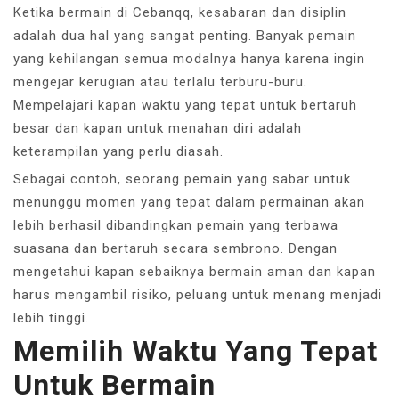
Ketika bermain di Cebanqq, kesabaran dan disiplin
adalah dua hal yang sangat penting. Banyak pemain
yang kehilangan semua modalnya hanya karena ingin
mengejar kerugian atau terlalu terburu-buru.
Mempelajari kapan waktu yang tepat untuk bertaruh
besar dan kapan untuk menahan diri adalah
keterampilan yang perlu diasah.
Sebagai contoh, seorang pemain yang sabar untuk
menunggu momen yang tepat dalam permainan akan
lebih berhasil dibandingkan pemain yang terbawa
suasana dan bertaruh secara sembrono. Dengan
mengetahui kapan sebaiknya bermain aman dan kapan
harus mengambil risiko, peluang untuk menang menjadi
lebih tinggi.
Memilih Waktu Yang Tepat
Untuk Bermain