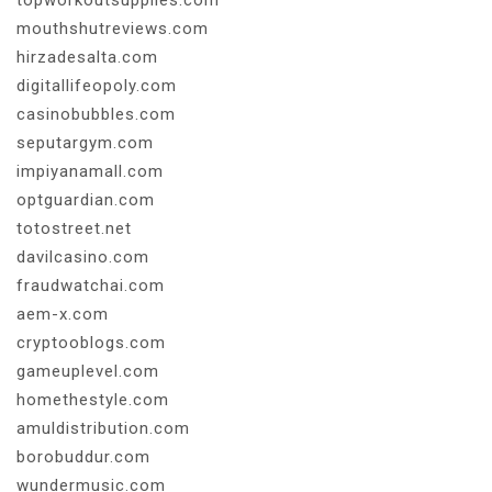
topworkoutsupplies.com
mouthshutreviews.com
hirzadesalta.com
digitallifeopoly.com
casinobubbles.com
seputargym.com
impiyanamall.com
optguardian.com
totostreet.net
davilcasino.com
fraudwatchai.com
aem-x.com
cryptooblogs.com
gameuplevel.com
homethestyle.com
amuldistribution.com
borobuddur.com
wundermusic.com