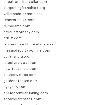
elteatromilliondollar.com
burgerkingfranchise.org
vallarpadathamma.net
realworldsize.com
teknolama.com
productforbaby.com
orb-z.com
fosterscoachhousetavern.com
mesasdecultivoonline.com
boilersnbits.com
latestviralpost.com
newfreearticle.com
blitzpowerusa.com
gardenofeaten.com
hycys05.com
onemoremilerunning.com
snowboardsteez.com