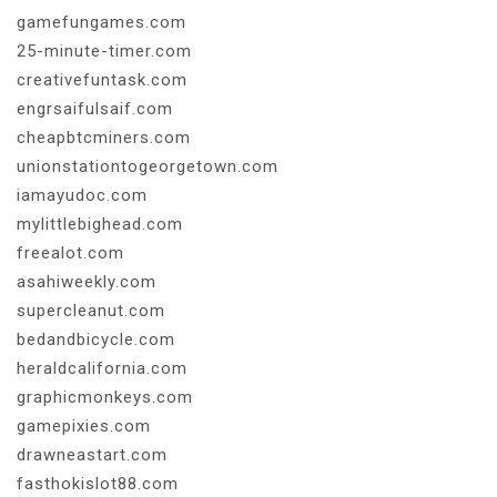
gamefungames.com
25-minute-timer.com
creativefuntask.com
engrsaifulsaif.com
cheapbtcminers.com
unionstationtogeorgetown.com
iamayudoc.com
mylittlebighead.com
freealot.com
asahiweekly.com
supercleanut.com
bedandbicycle.com
heraldcalifornia.com
graphicmonkeys.com
gamepixies.com
drawneastart.com
fasthokislot88.com