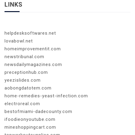
LINKS
helpdesksoftwares.net
lovabowl.net
homeimprovementit.com
newstribunal.com
newsdailymagazines.com
preceptionhub.com
yeezislides.com
aobongdatotem.com
home-remedies-yeast-infection.com
electroreal.com
bestofmiami-dadecounty.com
ifoodieonyoutube.com
mineshoppingcart.com