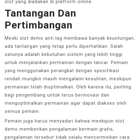
slot yang diadakan di platform online.
Tantangan Dan
Pertimbangan
Meski slot demo anti lag membawa banyak keuntungan,
ada tantangan yang tetap perlu diperhatikan. Salah
satunya adalah kebutuhan sistem yang lebih tinggi
untuk menjalankan permainan dengan lancar. Pemain
yang menggunakan perangkat dengan spesifikasi
rendah mungkin masih mengalami kesulitan, meskipun
permainan telah dioptimalkan. Oleh karena itu, penting
bagi pengembang untuk terus berinovasi dan
mengoptimalkan permainan agar dapat diakses oleh
semua pemain.
Pemain juga harus menyadari bahwa meskipun slot
demo memberikan pengalaman bermain gratis,
pengalaman tersebut tidak selalu mencerminkan cara