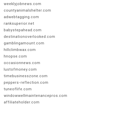
weeklyjobnews.com
countyanimalshelter.com
adwebtagging.com
ranksuperior.net
babystepahead.com
destinationoverlooked.com
gamblingamount.com
hillclimbwax.com
hnopse.com
occasionnews.com
lustofmoney.com
timebusinesszone.com
peppers-reflection.com
tuneoflife.com
windowwellmaintenancepros.com
affiliateholder.com