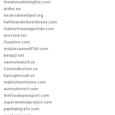
thewhitewhitelights.com
atdhe.ws
heckrodtwetland.org
halfheardinthestillness.com
mybestmassagechair.com
ericreed.net
fluxetine.com
mobilecasino8760.com
betqq3.net
casinoloans5.us
CasinoAuction.us
kipooglecouk.us
mykitchennhome.com
aumoulinvert.com
thefoodiepassport.com
superwindowproject.com
papibakigrafo.com