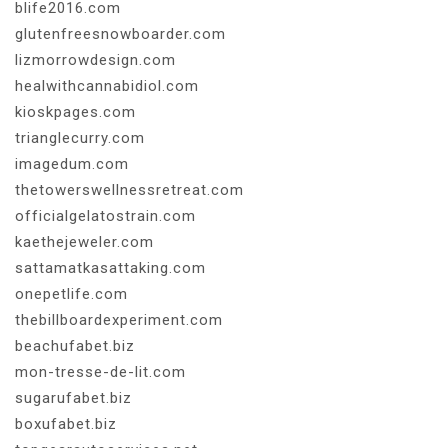
blife2016.com
glutenfreesnowboarder.com
lizmorrowdesign.com
healwithcannabidiol.com
kioskpages.com
trianglecurry.com
imagedum.com
thetowerswellnessretreat.com
officialgelatostrain.com
kaethejeweler.com
sattamatkasattaking.com
onepetlife.com
thebillboardexperiment.com
beachufabet.biz
mon-tresse-de-lit.com
sugarufabet.biz
boxufabet.biz