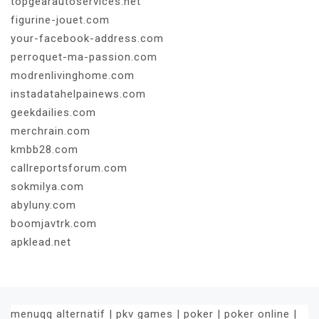
topgearautoservices.net
figurine-jouet.com
your-facebook-address.com
perroquet-ma-passion.com
modrenlivinghome.com
instadatahelpainews.com
geekdailies.com
merchrain.com
kmbb28.com
callreportsforum.com
sokmilya.com
abyluny.com
boomjavtrk.com
apklead.net
menuqq alternatif
|
pkv games
|
poker
|
poker online
|