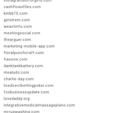
instagrambioforgirls.com
cashflowxfiles.com
kmbb10.com
getxtrem.com
weactinfo.com
meshingsocial.com
thearguer.com
marketing-mobile-app.com
floralpunchcraft.com
fiasone.com
danktankbattery.com
mealudo.com
charlie-day.com
livedirectbettingpoker.com
foxbusinessupdate.com
lovedaddy.org
integrativemedicalmassageplano.com
mrrugwashing.com