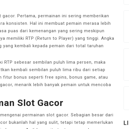
lot gacor. Pertama, permainan ini sering memberikan
ra konsisten. Hal ini membuat pemain merasa lebih
asa puas dari kemenangan yang sering meskipun
nya memiliki RTP (Return to Player) yang tinggi. Angka
 yang kembali kepada pemain dari total taruhan
iki RTP sebesar sembilan puluh lima persen, maka
kan kembali sembilan puluh lima ribu dari setiap
 fitur bonus seperti free spins, bonus game, atau
lot gacor, menarik lebih banyak pemain untuk mencoba
an Slot Gacor
engenai permainan slot gacor. Sebagian besar dari
L
 bukanlah hal yang sulit, tetapi tetap memerlukan