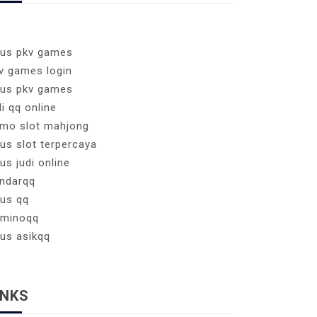
tus pkv games
v games login
tus pkv games
di qq online
mo slot mahjong
tus slot terpercaya
tus judi online
ndarqq
tus qq
minoqq
tus asikqq
INKS