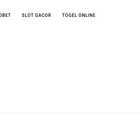
OBET
SLOT GACOR
TOGEL ONLINE