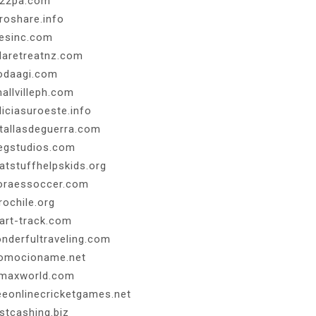
22pa.com
roshare.info
lesinc.com
laretreatnz.com
daagi.com
allvilleph.com
liciasuroeste.info
tallasdeguerra.com
egstudios.com
atstuffhelpskids.org
raessoccer.com
rochile.org
art-track.com
nderfultraveling.com
omocioname.net
maxworld.com
eeonlinecricketgames.net
stcashing.biz