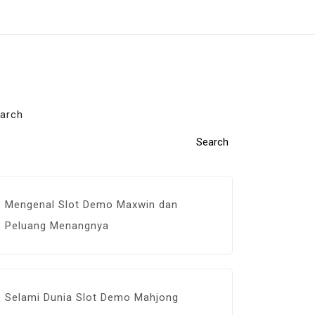
arch
Search
Mengenal Slot Demo Maxwin dan
Peluang Menangnya
Selami Dunia Slot Demo Mahjong