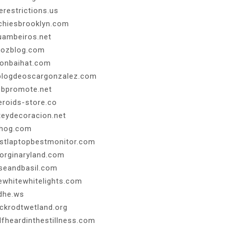
rerestrictions.us
chiesbrooklyn.com
ambeiros.net
fozblog.com
onbaihat.com
blogdeoscargonzalez.com
bpromote.net
eroids-store.co
teydecoracion.net
thog.com
stlaptopbestmonitor.com
orginaryland.com
seandbasil.com
ewhitewhitelights.com
dhe.ws
ckrodtwetland.org
lfheardinthestillness.com