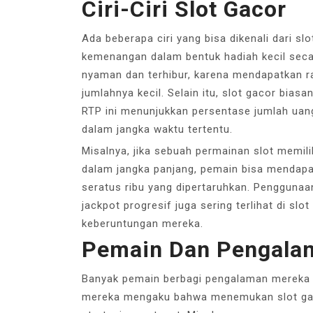
Ciri-Ciri Slot Gacor
Ada beberapa ciri yang bisa dikenali dari s
kemenangan dalam bentuk hadiah kecil seca
nyaman dan terhibur, karena mendapatkan r
jumlahnya kecil. Selain itu, slot gacor biasa
RTP ini menunjukkan persentase jumlah uang
dalam jangka waktu tertentu.
Misalnya, jika sebuah permainan slot memil
dalam jangka panjang, pemain bisa mendapat
seratus ribu yang dipertaruhkan. Penggunaan
jackpot progresif juga sering terlihat di s
keberuntungan mereka.
Pemain Dan Pengalam
Banyak pemain berbagi pengalaman mereka m
mereka mengaku bahwa menemukan slot gacor