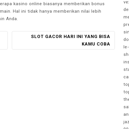
ve
eberapa kasino online biasanya memberikan bonus
de
ain. Hal ini tidak hanya memberikan nilai lebih
me
in Anda.
pr
si
SLOT GACOR HARI INI YANG BISA
do
KAMU COBA
le
sh
in
st
ca
to
to
th
sa
an
ja