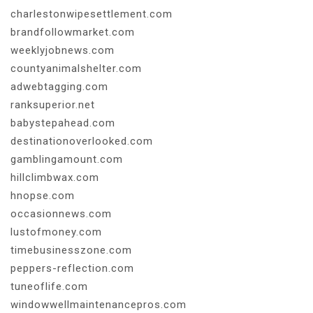
charlestonwipesettlement.com
brandfollowmarket.com
weeklyjobnews.com
countyanimalshelter.com
adwebtagging.com
ranksuperior.net
babystepahead.com
destinationoverlooked.com
gamblingamount.com
hillclimbwax.com
hnopse.com
occasionnews.com
lustofmoney.com
timebusinesszone.com
peppers-reflection.com
tuneoflife.com
windowwellmaintenancepros.com