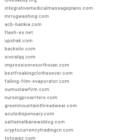
lovedaddy.org
integrativemedicalmassageplano.com
mrrugwashing.com
acb-bankia.com
flash-es.net
upshak.com
backsilo.com
siviralqq.com
impressionresorthoian.com
bestfreakingclothesever.com
falling-film-evaporator.com
sumuslawfirm.com
nursingprowriters.com
greenmountainthreadwear.com
acutedispensary.com
sattamatkanewsblog.com
cryptocurrencytradingcn.com
totowaz.com