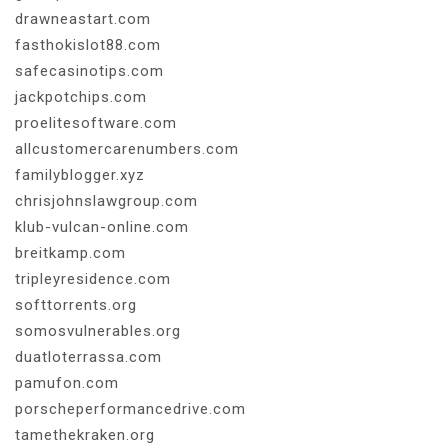
drawneastart.com
fasthokislot88.com
safecasinotips.com
jackpotchips.com
proelitesoftware.com
allcustomercarenumbers.com
familyblogger.xyz
chrisjohnslawgroup.com
klub-vulcan-online.com
breitkamp.com
tripleyresidence.com
softtorrents.org
somosvulnerables.org
duatloterrassa.com
pamufon.com
porscheperformancedrive.com
tamethekraken.org