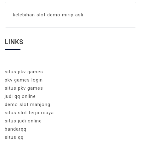
kelebihan slot demo mirip asli
LINKS
situs pkv games
pkv games login
situs pkv games
judi qq online
demo slot mahjong
situs slot terpercaya
situs judi online
bandarqq
situs qq