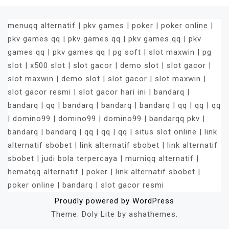
menuqq alternatif
|
pkv games
|
poker
|
poker online
|
pkv games qq
|
pkv games qq
|
pkv games qq
|
pkv
games qq
|
pkv games qq
|
pg soft
|
slot maxwin
|
pg
slot
|
x500 slot
|
slot gacor
|
demo slot
|
slot gacor
|
slot maxwin
|
demo slot
|
slot gacor
|
slot maxwin
|
slot gacor resmi
|
slot gacor hari ini
|
bandarq
|
bandarq
|
qq
|
bandarq
|
bandarq
|
bandarq
|
qq
|
qq
|
qq
|
domino99
|
domino99
|
domino99
|
bandarqq pkv
|
bandarq
|
bandarq
|
qq
|
qq
|
qq
|
situs slot online
|
link
alternatif sbobet
|
link alternatif sbobet
|
link alternatif
sbobet
|
judi bola terpercaya
|
murniqq alternatif
|
hematqq alternatif
|
poker
|
link alternatif sbobet
|
poker online
|
bandarq
|
slot gacor resmi
Proudly powered by WordPress
Theme: Doly Lite by ashathemes.