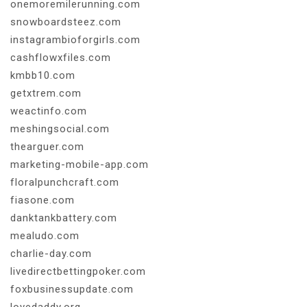
onemoremilerunning.com
snowboardsteez.com
instagrambioforgirls.com
cashflowxfiles.com
kmbb10.com
getxtrem.com
weactinfo.com
meshingsocial.com
thearguer.com
marketing-mobile-app.com
floralpunchcraft.com
fiasone.com
danktankbattery.com
mealudo.com
charlie-day.com
livedirectbettingpoker.com
foxbusinessupdate.com