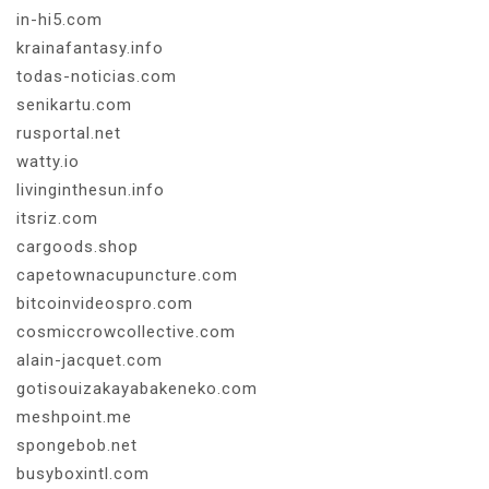
in-hi5.com
krainafantasy.info
todas-noticias.com
senikartu.com
rusportal.net
watty.io
livinginthesun.info
itsriz.com
cargoods.shop
capetownacupuncture.com
bitcoinvideospro.com
cosmiccrowcollective.com
alain-jacquet.com
gotisouizakayabakeneko.com
meshpoint.me
spongebob.net
busyboxintl.com