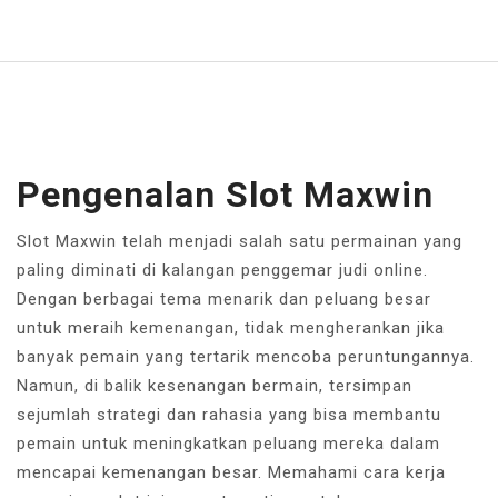
Pengenalan Slot Maxwin
Slot Maxwin telah menjadi salah satu permainan yang
paling diminati di kalangan penggemar judi online.
Dengan berbagai tema menarik dan peluang besar
untuk meraih kemenangan, tidak mengherankan jika
banyak pemain yang tertarik mencoba peruntungannya.
Namun, di balik kesenangan bermain, tersimpan
sejumlah strategi dan rahasia yang bisa membantu
pemain untuk meningkatkan peluang mereka dalam
mencapai kemenangan besar. Memahami cara kerja