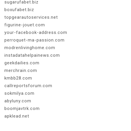
sugarufabet.biz
boxufabet.biz
topgearautoservices.net
figurine-jouet.com
your-facebook-address.com
perroquet-ma-passion.com
modrenlivinghome.com
instadatahelpainews.com
geekdailies.com
merchrain.com
kmbb28.com
callreportsforum.com
sokmilya.com
abyluny.com
boomjavtrk.com
apklead.net