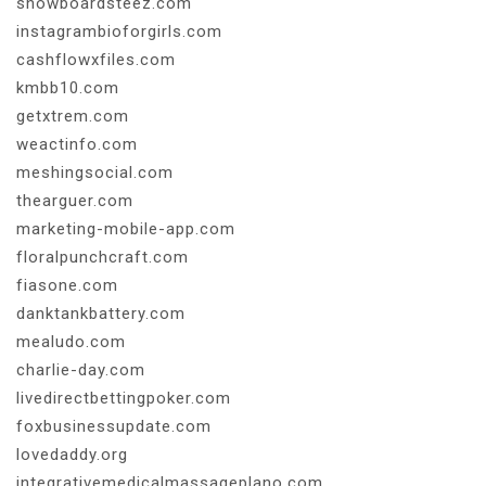
snowboardsteez.com
instagrambioforgirls.com
cashflowxfiles.com
kmbb10.com
getxtrem.com
weactinfo.com
meshingsocial.com
thearguer.com
marketing-mobile-app.com
floralpunchcraft.com
fiasone.com
danktankbattery.com
mealudo.com
charlie-day.com
livedirectbettingpoker.com
foxbusinessupdate.com
lovedaddy.org
integrativemedicalmassageplano.com