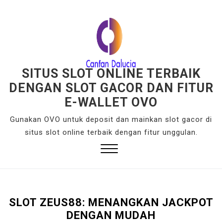
S
k
i
p
t
o
SITUS SLOT ONLINE TERBAIK
c
DENGAN SLOT GACOR DAN FITUR
o
E-WALLET OVO
n
Gunakan OVO untuk deposit dan mainkan slot gacor di
t
situs slot online terbaik dengan fitur unggulan.
e
n
t
Close
Menu
SLOT ZEUS88: MENANGKAN JACKPOT
DENGAN MUDAH