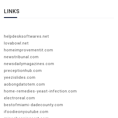
LINKS
helpdesksoftwares.net
lovabowl.net
homeimprovementit.com
newstribunal.com
newsdailymagazines.com
preceptionhub.com
yeezislides.com
aobongdatotem.com
home-remedies-yeast-infection.com
electroreal.com
bestofmiami-dadecounty.com
ifoodieonyoutube.com