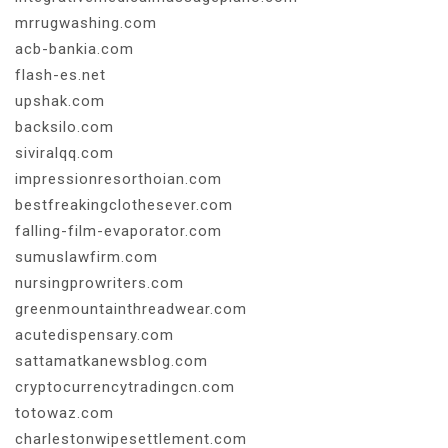
mrrugwashing.com
acb-bankia.com
flash-es.net
upshak.com
backsilo.com
siviralqq.com
impressionresorthoian.com
bestfreakingclothesever.com
falling-film-evaporator.com
sumuslawfirm.com
nursingprowriters.com
greenmountainthreadwear.com
acutedispensary.com
sattamatkanewsblog.com
cryptocurrencytradingcn.com
totowaz.com
charlestonwipesettlement.com