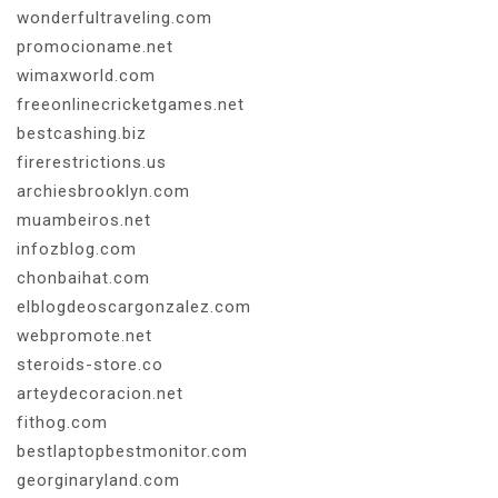
wonderfultraveling.com
promocioname.net
wimaxworld.com
freeonlinecricketgames.net
bestcashing.biz
firerestrictions.us
archiesbrooklyn.com
muambeiros.net
infozblog.com
chonbaihat.com
elblogdeoscargonzalez.com
webpromote.net
steroids-store.co
arteydecoracion.net
fithog.com
bestlaptopbestmonitor.com
georginaryland.com