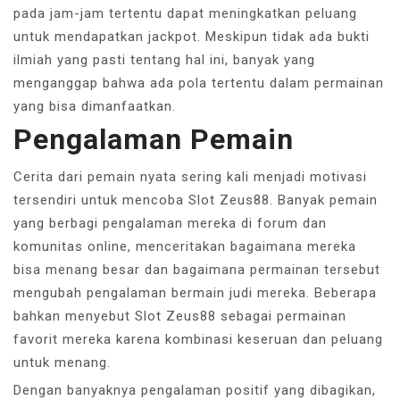
pada jam-jam tertentu dapat meningkatkan peluang
untuk mendapatkan jackpot. Meskipun tidak ada bukti
ilmiah yang pasti tentang hal ini, banyak yang
menganggap bahwa ada pola tertentu dalam permainan
yang bisa dimanfaatkan.
Pengalaman Pemain
Cerita dari pemain nyata sering kali menjadi motivasi
tersendiri untuk mencoba Slot Zeus88. Banyak pemain
yang berbagi pengalaman mereka di forum dan
komunitas online, menceritakan bagaimana mereka
bisa menang besar dan bagaimana permainan tersebut
mengubah pengalaman bermain judi mereka. Beberapa
bahkan menyebut Slot Zeus88 sebagai permainan
favorit mereka karena kombinasi keseruan dan peluang
untuk menang.
Dengan banyaknya pengalaman positif yang dibagikan,