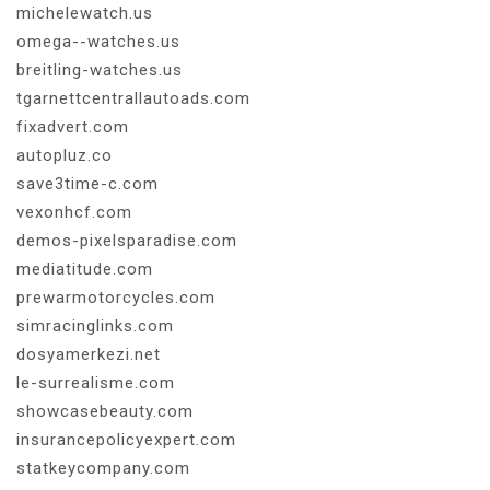
michelewatch.us
omega--watches.us
breitling-watches.us
tgarnettcentrallautoads.com
fixadvert.com
autopluz.co
save3time-c.com
vexonhcf.com
demos-pixelsparadise.com
mediatitude.com
prewarmotorcycles.com
simracinglinks.com
dosyamerkezi.net
le-surrealisme.com
showcasebeauty.com
insurancepolicyexpert.com
statkeycompany.com