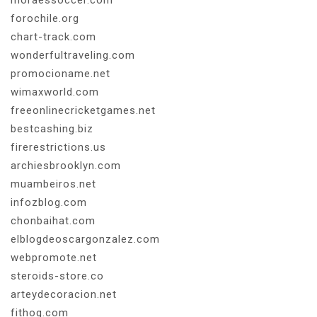
moraessoccer.com
forochile.org
chart-track.com
wonderfultraveling.com
promocioname.net
wimaxworld.com
freeonlinecricketgames.net
bestcashing.biz
firerestrictions.us
archiesbrooklyn.com
muambeiros.net
infozblog.com
chonbaihat.com
elblogdeoscargonzalez.com
webpromote.net
steroids-store.co
arteydecoracion.net
fithog.com