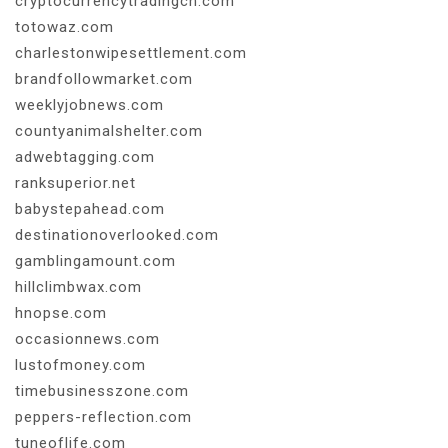
cryptocurrencytradingcn.com
totowaz.com
charlestonwipesettlement.com
brandfollowmarket.com
weeklyjobnews.com
countyanimalshelter.com
adwebtagging.com
ranksuperior.net
babystepahead.com
destinationoverlooked.com
gamblingamount.com
hillclimbwax.com
hnopse.com
occasionnews.com
lustofmoney.com
timebusinesszone.com
peppers-reflection.com
tuneoflife.com