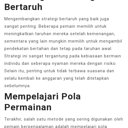
Bertaruh
Mengembangkan strategi bertaruh yang baik juga
sangat penting. Beberapa pemain memilih untuk
meningkatkan taruhan mereka setelah kemenangan,
sementara yang lain mungkin memilih untuk mengambil
pendekatan bertahan dan tetap pada taruhan awal.
Strategi ini sangat tergantung pada kebiasaan bermain
individu dan seberapa nyaman mereka dengan risiko.
Selain itu, penting untuk tidak terbawa suasana dan
selalu kembali ke anggaran yang telah ditetapkan
sebelumnya.
Mempelajari Pola
Permainan
Terakhir, salah satu metode yang sering digunakan oleh
pemain berpengalaman adalah mempelajari pola