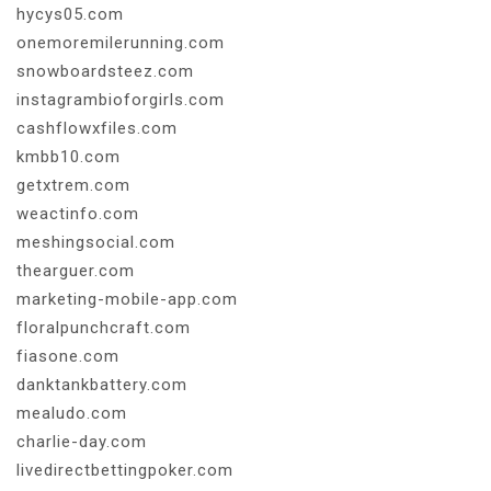
hycys05.com
onemoremilerunning.com
snowboardsteez.com
instagrambioforgirls.com
cashflowxfiles.com
kmbb10.com
getxtrem.com
weactinfo.com
meshingsocial.com
thearguer.com
marketing-mobile-app.com
floralpunchcraft.com
fiasone.com
danktankbattery.com
mealudo.com
charlie-day.com
livedirectbettingpoker.com