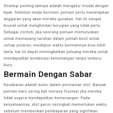
Strategi penting lainnya adalah mengatur modal dengan
bijak. Sebelum mulai bermain, pemain perlu menetapkan
anggaran yang akan mereka gunakan. Hal ini sangat
krusial untuk menghindari kerugian yang tidak perlu.
Sebagai contoh, jika seorang pemain memutuskan
untuk memasang taruhan dalam jumlah kecil untuk
setiap putaran, meskipun waktu bermainnya bisa lebih
lama, hal ini dapat meningkatkan peluang mereka untuk
mendapatkan kombinasi kemenangan tanpa terburu-
buru.
Bermain Dengan Sabar
Kesabaran adalah kunci dalam permainan slot. Banyak
pemain baru sering kali merasa frustasi jika mereka
tidak segera mendapatkan kemenangan. Pada
kenyataannya, slot gacor seringkali memerlukan waktu
sebelum memberikan pembayaran yang signifikan.