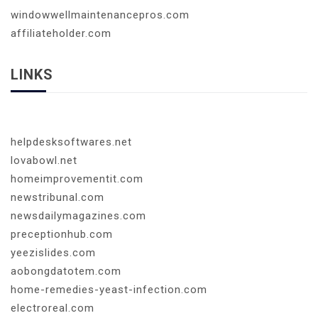
windowwellmaintenancepros.com
affiliateholder.com
LINKS
helpdesksoftwares.net
lovabowl.net
homeimprovementit.com
newstribunal.com
newsdailymagazines.com
preceptionhub.com
yeezislides.com
aobongdatotem.com
home-remedies-yeast-infection.com
electroreal.com