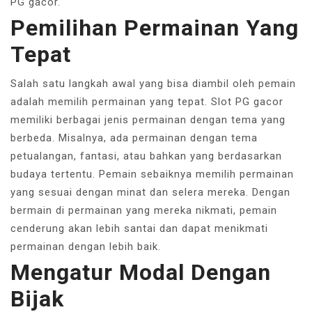
PG gacor.
Pemilihan Permainan Yang
Tepat
Salah satu langkah awal yang bisa diambil oleh pemain
adalah memilih permainan yang tepat. Slot PG gacor
memiliki berbagai jenis permainan dengan tema yang
berbeda. Misalnya, ada permainan dengan tema
petualangan, fantasi, atau bahkan yang berdasarkan
budaya tertentu. Pemain sebaiknya memilih permainan
yang sesuai dengan minat dan selera mereka. Dengan
bermain di permainan yang mereka nikmati, pemain
cenderung akan lebih santai dan dapat menikmati
permainan dengan lebih baik.
Mengatur Modal Dengan
Bijak