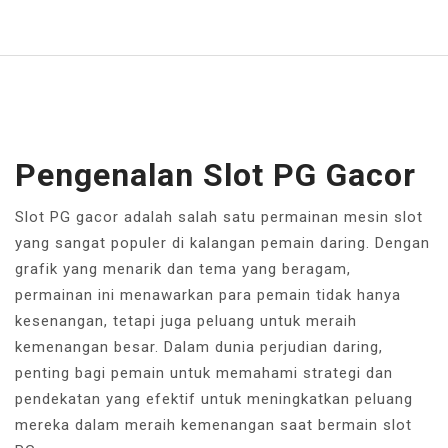
Pengenalan Slot PG Gacor
Slot PG gacor adalah salah satu permainan mesin slot
yang sangat populer di kalangan pemain daring. Dengan
grafik yang menarik dan tema yang beragam,
permainan ini menawarkan para pemain tidak hanya
kesenangan, tetapi juga peluang untuk meraih
kemenangan besar. Dalam dunia perjudian daring,
penting bagi pemain untuk memahami strategi dan
pendekatan yang efektif untuk meningkatkan peluang
mereka dalam meraih kemenangan saat bermain slot