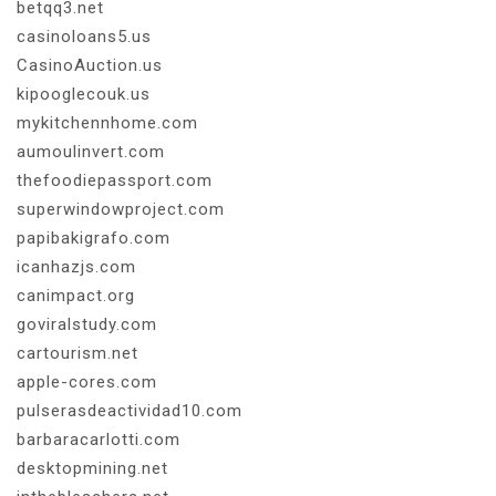
betqq3.net
casinoloans5.us
CasinoAuction.us
kipooglecouk.us
mykitchennhome.com
aumoulinvert.com
thefoodiepassport.com
superwindowproject.com
papibakigrafo.com
icanhazjs.com
canimpact.org
goviralstudy.com
cartourism.net
apple-cores.com
pulserasdeactividad10.com
barbaracarlotti.com
desktopmining.net