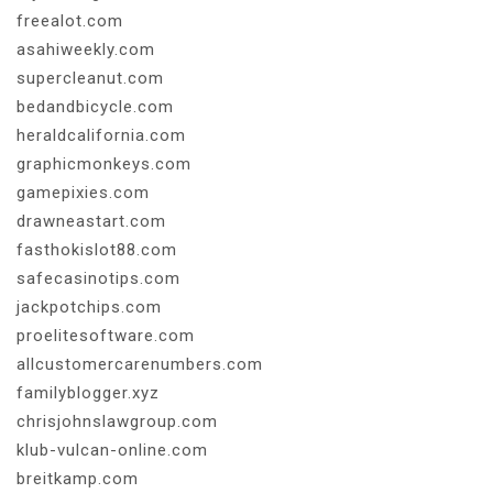
freealot.com
asahiweekly.com
supercleanut.com
bedandbicycle.com
heraldcalifornia.com
graphicmonkeys.com
gamepixies.com
drawneastart.com
fasthokislot88.com
safecasinotips.com
jackpotchips.com
proelitesoftware.com
allcustomercarenumbers.com
familyblogger.xyz
chrisjohnslawgroup.com
klub-vulcan-online.com
breitkamp.com