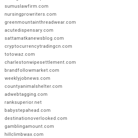
sumuslawfirm.com
nursingprowriters.com
greenmountainthreadwear.com
acutedispensary.com
sattamatkanewsblog.com
cryptocurrencytradingcn.com
totowaz.com
charlestonwipesettlement.com
brandfollowmarket.com
weeklyjobnews.com
countyanimalshelter.com
adwebtagging.com
ranksuperior.net
babystepahead.com
destinationoverlooked.com
gamblingamount.com
hillclimbwax.com