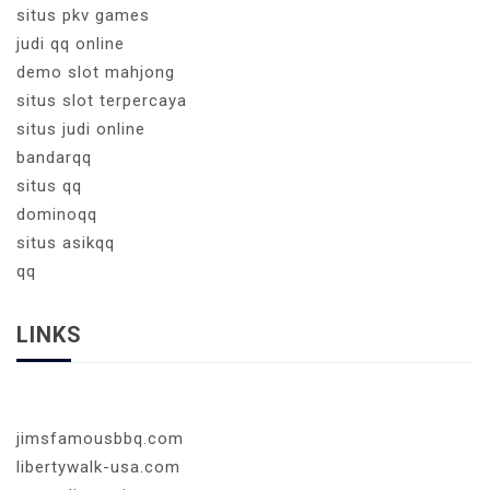
situs pkv games
judi qq online
demo slot mahjong
situs slot terpercaya
situs judi online
bandarqq
situs qq
dominoqq
situs asikqq
qq
LINKS
jimsfamousbbq.com
libertywalk-usa.com