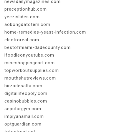
newsdailymagazines.com
preceptionhub.com
yeezislides.com
aobongdatotem.com
home-remedies-yeast-infection.com
electroreal.com
bestofmiami-dadecounty.com
ifoodieonyoutube.com
mineshoppingcart.com
topworkoutsupplies.com
mouthshutreviews.com
hirzadesalta.com
digitallifeopoly.com
casinobubbles.com
seputargym.com
impiyanamall.com
optguardian.com
totostreet.net