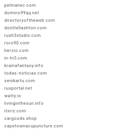
pelmanec.com
domino99qq.net
directoryoftheweb.com
donttellashton.com
rush3studio.com
roro90.com
herzio.com
in-hi5.com
krainafantasy.info
todas-noticias.com
senikartu.com
rusportal.net
watty.io
livinginthesun.info
itsriz.com
cargoods.shop
capetownacupuncture.com