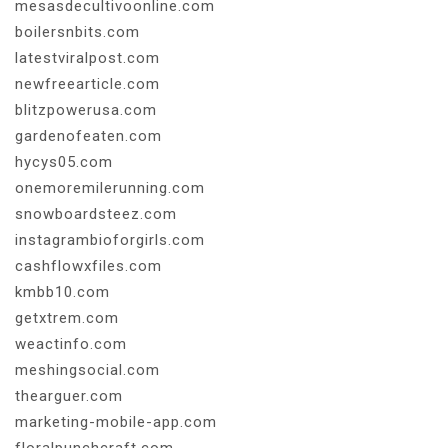
mesasdecultivoonline.com
boilersnbits.com
latestviralpost.com
newfreearticle.com
blitzpowerusa.com
gardenofeaten.com
hycys05.com
onemoremilerunning.com
snowboardsteez.com
instagrambioforgirls.com
cashflowxfiles.com
kmbb10.com
getxtrem.com
weactinfo.com
meshingsocial.com
thearguer.com
marketing-mobile-app.com