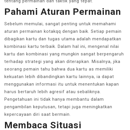
tentang permainan dan taktik yang tepat.
Pahami Aturan Permainan
Sebelum memulai, sangat penting untuk memahami
aturan permainan kotakqq dengan baik. Setiap pemain
dibagikan kartu dan tugas utama adalah mendapatkan
kombinasi kartu terbaik. Dalam hal ini, mengenal nilai
kartu dan kombinasi yang mungkin sangat berpengaruh
terhadap strategi yang akan diterapkan. Misalnya, jika
seorang pemain tahu bahwa dua kartu as memiliki
kekuatan lebih dibandingkan kartu lainnya, ia dapat
menggunakan informasi itu untuk menentukan kapan
harus bertaruh lebih agresif atau sebaliknya.
Pengetahuan ini tidak hanya membantu dalam
pengambilan keputusan, tetapi juga meningkatkan
kepercayaan diri saat bermain.
Membaca Situasi