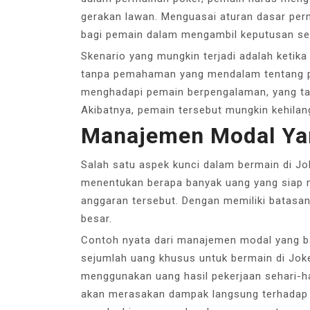
gerakan lawan. Menguasai aturan dasar pe
bagi pemain dalam mengambil keputusan se
Skenario yang mungkin terjadi adalah ketik
tanpa pemahaman yang mendalam tentang pok
menghadapi pemain berpengalaman, yang ta
Akibatnya, pemain tersebut mungkin kehilan
Manajemen Modal Ya
Salah satu aspek kunci dalam bermain di 
menentukan berapa banyak uang yang siap 
anggaran tersebut. Dengan memiliki batasan
besar.
Contoh nyata dari manajemen modal yang bai
sejumlah uang khusus untuk bermain di Jok
menggunakan uang hasil pekerjaan sehari-har
akan merasakan dampak langsung terhadap 