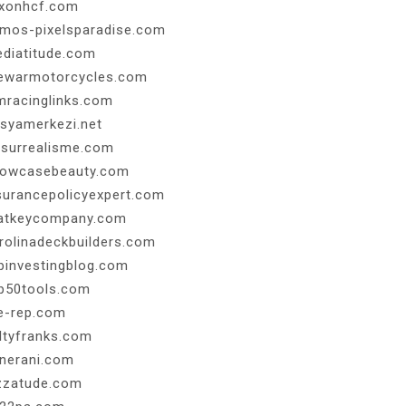
xonhcf.com
mos-pixelsparadise.com
diatitude.com
ewarmotorcycles.com
mracinglinks.com
syamerkezi.net
-surrealisme.com
owcasebeauty.com
surancepolicyexpert.com
atkeycompany.com
rolinadeckbuilders.com
pinvestingblog.com
p50tools.com
e-rep.com
ltyfranks.com
nerani.com
zzatude.com