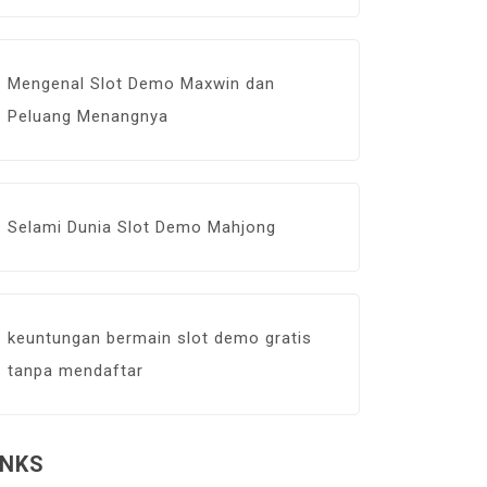
Mengenal Slot Demo Maxwin dan
Peluang Menangnya
Selami Dunia Slot Demo Mahjong
keuntungan bermain slot demo gratis
tanpa mendaftar
INKS