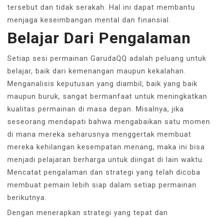
tersebut dan tidak serakah. Hal ini dapat membantu
menjaga keseimbangan mental dan finansial.
Belajar Dari Pengalaman
Setiap sesi permainan GarudaQQ adalah peluang untuk
belajar, baik dari kemenangan maupun kekalahan.
Menganalisis keputusan yang diambil, baik yang baik
maupun buruk, sangat bermanfaat untuk meningkatkan
kualitas permainan di masa depan. Misalnya, jika
seseorang mendapati bahwa mengabaikan satu momen
di mana mereka seharusnya menggertak membuat
mereka kehilangan kesempatan menang, maka ini bisa
menjadi pelajaran berharga untuk diingat di lain waktu.
Mencatat pengalaman dan strategi yang telah dicoba
membuat pemain lebih siap dalam setiap permainan
berikutnya.
Dengan menerapkan strategi yang tepat dan