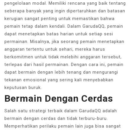
pengelolaan modal. Memiliki rencana yang baik tentang
seberapa banyak yang ingin dipertaruhkan dan batasan
kerugian sangat penting untuk memastikan bahwa
pemain tetap dalam kendali. Dalam GarudaQQ, pemain
dapat menetapkan batas harian untuk setiap sesi
permainan. Misalnya, jika seorang pemain menetapkan
anggaran tertentu untuk sehari, mereka harus
berkomitmen untuk tidak melebihi anggaran tersebut,
terlepas dari hasil permainan. Dengan cara ini, pemain
dapat bermain dengan lebih tenang dan mengurangi
tekanan emosional yang sering kali menyebabkan
keputusan buruk.
Bermain Dengan Cerdas
Salah satu strategi terbaik dalam GarudaQQ adalah
bermain dengan cerdas dan tidak terburu-buru.
Memperhatikan perilaku pemain lain juga bisa sangat