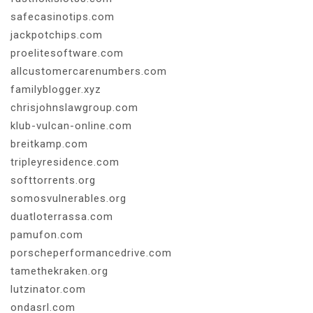
safecasinotips.com
jackpotchips.com
proelitesoftware.com
allcustomercarenumbers.com
familyblogger.xyz
chrisjohnslawgroup.com
klub-vulcan-online.com
breitkamp.com
tripleyresidence.com
softtorrents.org
somosvulnerables.org
duatloterrassa.com
pamufon.com
porscheperformancedrive.com
tamethekraken.org
lutzinator.com
ondasrl.com