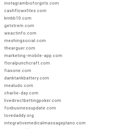
instagrambioforgirls.com
cashflowxfiles.com
kmbb10.com
getxtrem.com
weactinfo.com
meshingsocial.com
thearguer.com
marketing-mobile-app.com
floralpunchcraft.com
fiasone.com
danktankbattery.com
mealudo.com
charlie-day.com
livedirectbettingpoker.com
foxbusinessupdate.com
lovedaddy.org
integrativemedicalmassageplano.com