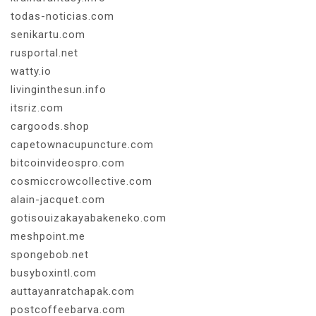
todas-noticias.com
senikartu.com
rusportal.net
watty.io
livinginthesun.info
itsriz.com
cargoods.shop
capetownacupuncture.com
bitcoinvideospro.com
cosmiccrowcollective.com
alain-jacquet.com
gotisouizakayabakeneko.com
meshpoint.me
spongebob.net
busyboxintl.com
auttayanratchapak.com
postcoffeebarva.com