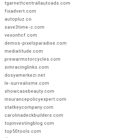
tgarnettcentrallautoads.com
fixadvert.com
autopluz.co
save3time-c.com
vexonhcf.com
demos-pixelsparadise.com
mediatitude.com
prewarmotorcycles.com
simracinglinks.com
dosyamerkezi.net
le-surrealisme.com
showcasebeauty.com
insurancepolicyexpert.com
statkeycompany.com
carolinadeckbuilders.com
topinvestingblog.com
top50tools.com