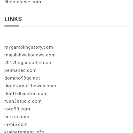
5homestyle.com
LINKS
mygamblingstory.com
majalahwekonews.com
2017hoganoutlet.com
pelmanec.com
domino99qq.net
directoryoftheweb.com
donttellashton.com
rush3studio.com
roro90.com
herzio.com
in-hi5.com
krainafantasy.info