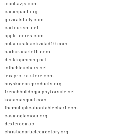
icanhazjs.com
canimpact.org
goviralstudy.com
cartourism.net
apple-cores.com
pulserasdeactividad10.com
barbaracarlotti.com
desktopmining.net
inthebleachers.net
lexapro-rx-store.com
buyskincareproducts.org
frenchbulldogpuppyforsale.net
kogamasquid.com
themultiplicationtablechart.com
casinoglamour.org
dextercoin.io
christianarticledirectory.org