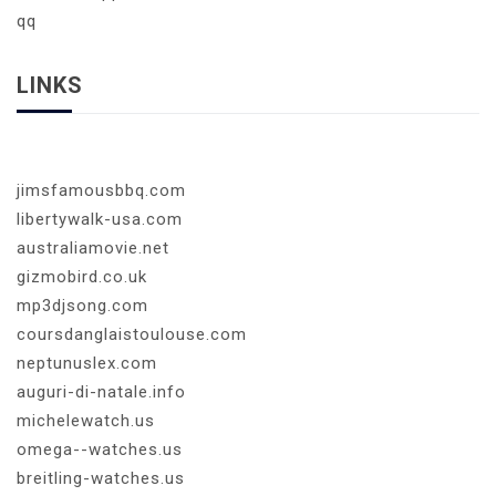
qq
LINKS
jimsfamousbbq.com
libertywalk-usa.com
australiamovie.net
gizmobird.co.uk
mp3djsong.com
coursdanglaistoulouse.com
neptunuslex.com
auguri-di-natale.info
michelewatch.us
omega--watches.us
breitling-watches.us