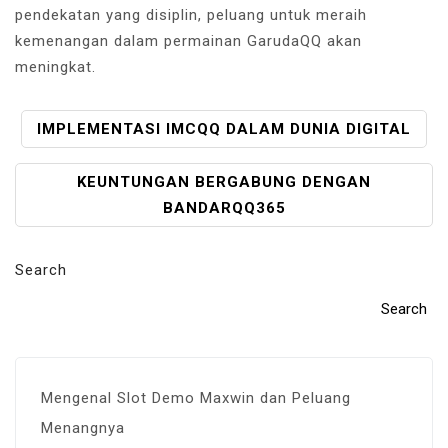
pendekatan yang disiplin, peluang untuk meraih
kemenangan dalam permainan GarudaQQ akan
meningkat.
P
IMPLEMENTASI IMCQQ DALAM DUNIA DIGITAL
O
S
KEUNTUNGAN BERGABUNG DENGAN
T
BANDARQQ365
N
A
Search
V
I
Search
G
A
T
I
Mengenal Slot Demo Maxwin dan Peluang
O
Menangnya
N