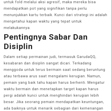
untuk fold melalui aksi agresif, maka mereka bisa
mendapatkan pot yang signifikan tanpa perlu
menunjukkan kartu terbaik. Kunci dari strategi ini adalah
mengetahui kapan waktu yang tepat untuk
melakukannya.
Pentingnya Sabar Dan
Disiplin
Dalam setiap permainan judi, termasuk GarudaQQ,
kesabaran dan disiplin sangat dicari. Terkadang
menggoda untuk terus bermain saat sedang beruntung
atau terbawa arus saat mengalami kerugian. Namun,
pemain yang baik tahu kapan harus berhenti. Mengatur
waktu bermain dan menetapkan target kapan harus
pergi adalah kunci untuk menghindari kerugian lebih
besar. Jika seorang pemain mendapatkan keuntungan,
ada baiknya untuk menarik sebagian dari kemenangan