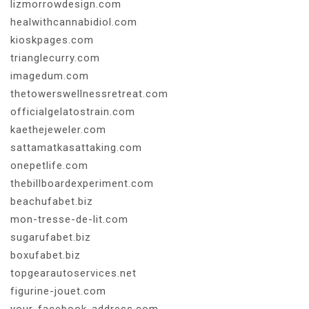
lizmorrowdesign.com
healwithcannabidiol.com
kioskpages.com
trianglecurry.com
imagedum.com
thetowerswellnessretreat.com
officialgelatostrain.com
kaethejeweler.com
sattamatkasattaking.com
onepetlife.com
thebillboardexperiment.com
beachufabet.biz
mon-tresse-de-lit.com
sugarufabet.biz
boxufabet.biz
topgearautoservices.net
figurine-jouet.com