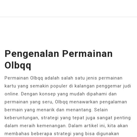
Pengenalan Permainan
Olbqq
Permainan Olbqq adalah salah satu jenis permainan
kartu yang semakin populer di kalangan penggemar judi
online. Dengan konsep yang mudah dipahami dan
permainan yang seru, Olbqq menawarkan pengalaman
bermain yang menarik dan menantang. Selain
keberuntungan, strategi yang tepat juga sangat penting
dalam meraih kemenangan. Dalam artikel ini, kita akan
membahas beberapa strategi yang bisa digunakan