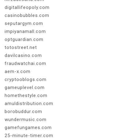
digitallifeopoly.com
casinobubbles.com
seputargym.com
impiyanamall.com
optguardian.com
totostreet.net
davilcasino.com
fraudwatchai.com
aem-x.com
cryptooblogs.com
gameuplevel.com
homethestyle.com
amuldistribution.com
borobuddur.com
wundermusic.com
gamefungames.com
25-minute-timer.com