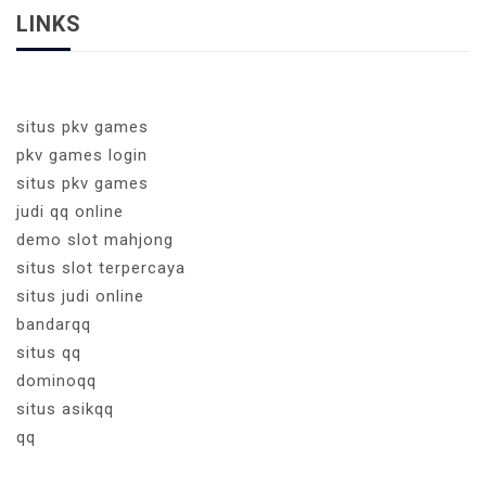
LINKS
situs pkv games
pkv games login
situs pkv games
judi qq online
demo slot mahjong
situs slot terpercaya
situs judi online
bandarqq
situs qq
dominoqq
situs asikqq
qq