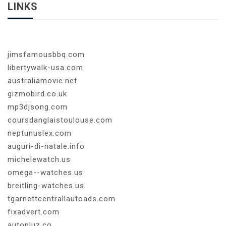
LINKS
jimsfamousbbq.com
libertywalk-usa.com
australiamovie.net
gizmobird.co.uk
mp3djsong.com
coursdanglaistoulouse.com
neptunuslex.com
auguri-di-natale.info
michelewatch.us
omega--watches.us
breitling-watches.us
tgarnettcentrallautoads.com
fixadvert.com
autopluz.co