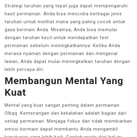
Strategi taruhan yang tepat juga dapat mempengaruhi
hasil permainan. Anda bisa mencoba berbagai jenis
taruhan untuk melihat mana yang paling cocok untuk
gaya bermain Anda. Misalnya, Anda bisa memulai
dengan taruhan kecil untuk mendapatkan feel
permainan sebelum meningkatkannya. Ketika Anda
merasa nyaman dengan permainan dan mengenal
lawan, Anda dapat mulai meningkatkan taruhan dengan
lebih percaya diri.
Membangun Mental Yang
Kuat
Mental yang kuat sangat penting dalam permainan
Olbqq. Kemenangan dan kekalahan adalah bagian dari
setiap permainan. Menjaga fokus dan tidak membiarkan
emosi bermain dapat membantu Anda mengambil