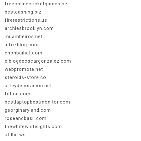
freeonlinecricketgames.net
bestcashing.biz
firerestrictions.us
archiesbrooklyn.com
muambeiros.net
infozblog.com
chonbaihat.com
elblogdeoscargonzalez.com
webpromote.net
steroids-store.co
arteydecoracion.net
fithog.com
bestlaptopbestmonitor.com
georginaryland.com
roseandbasil.com
thewhitewhitelights.com
atdhe.ws