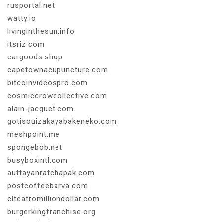
rusportal.net
watty.io
livinginthesun.info
itsriz.com
cargoods.shop
capetownacupuncture.com
bitcoinvideospro.com
cosmiccrowcollective.com
alain-jacquet.com
gotisouizakayabakeneko.com
meshpoint.me
spongebob.net
busyboxintl.com
auttayanratchapak.com
postcoffeebarva.com
elteatromilliondollar.com
burgerkingfranchise.org