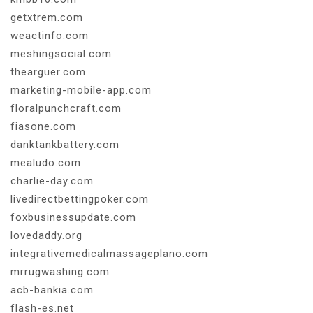
getxtrem.com
weactinfo.com
meshingsocial.com
thearguer.com
marketing-mobile-app.com
floralpunchcraft.com
fiasone.com
danktankbattery.com
mealudo.com
charlie-day.com
livedirectbettingpoker.com
foxbusinessupdate.com
lovedaddy.org
integrativemedicalmassageplano.com
mrrugwashing.com
acb-bankia.com
flash-es.net