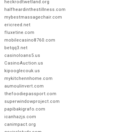
heckrodtwetland.org
halfheardinthestillness.com
mybestmassagechair.com
ericreed.net
fluxetine.com
mobilecasino8760.com
betqq3.net
casinoloans5.us
CasinoAuction.us
kipooglecouk.us
mykitchennhome.com
aumoulinvert.com
thefoodiepassport.com
superwindowproject.com
papibakigrafo.com
icanhazjs.com
canimpact.org