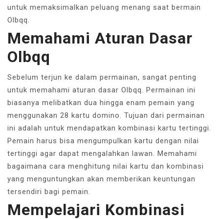
untuk memaksimalkan peluang menang saat bermain
Olbqq.
Memahami Aturan Dasar
Olbqq
Sebelum terjun ke dalam permainan, sangat penting
untuk memahami aturan dasar Olbqq. Permainan ini
biasanya melibatkan dua hingga enam pemain yang
menggunakan 28 kartu domino. Tujuan dari permainan
ini adalah untuk mendapatkan kombinasi kartu tertinggi.
Pemain harus bisa mengumpulkan kartu dengan nilai
tertinggi agar dapat mengalahkan lawan. Memahami
bagaimana cara menghitung nilai kartu dan kombinasi
yang menguntungkan akan memberikan keuntungan
tersendiri bagi pemain.
Mempelajari Kombinasi