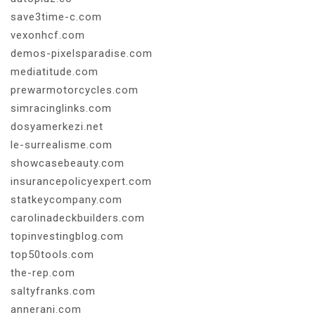
save3time-c.com
vexonhcf.com
demos-pixelsparadise.com
mediatitude.com
prewarmotorcycles.com
simracinglinks.com
dosyamerkezi.net
le-surrealisme.com
showcasebeauty.com
insurancepolicyexpert.com
statkeycompany.com
carolinadeckbuilders.com
topinvestingblog.com
top50tools.com
the-rep.com
saltyfranks.com
annerani.com