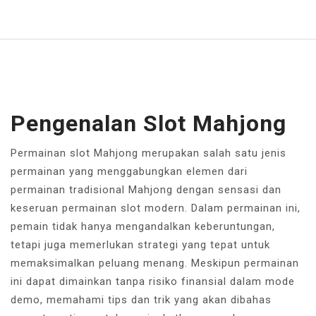
Pengenalan Slot Mahjong
Permainan slot Mahjong merupakan salah satu jenis
permainan yang menggabungkan elemen dari
permainan tradisional Mahjong dengan sensasi dan
keseruan permainan slot modern. Dalam permainan ini,
pemain tidak hanya mengandalkan keberuntungan,
tetapi juga memerlukan strategi yang tepat untuk
memaksimalkan peluang menang. Meskipun permainan
ini dapat dimainkan tanpa risiko finansial dalam mode
demo, memahami tips dan trik yang akan dibahas