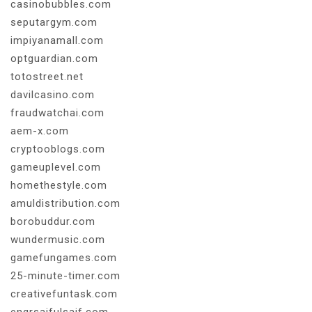
casinobubbles.com
seputargym.com
impiyanamall.com
optguardian.com
totostreet.net
davilcasino.com
fraudwatchai.com
aem-x.com
cryptooblogs.com
gameuplevel.com
homethestyle.com
amuldistribution.com
borobuddur.com
wundermusic.com
gamefungames.com
25-minute-timer.com
creativefuntask.com