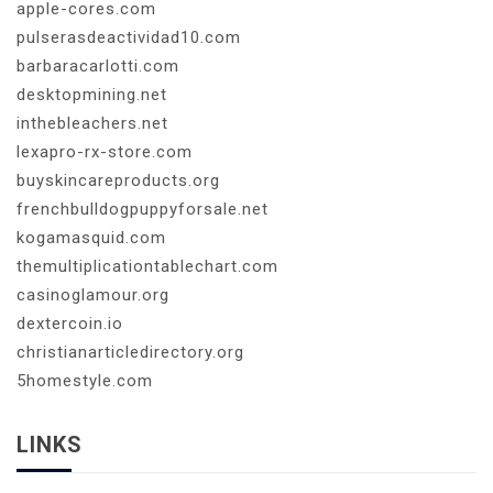
apple-cores.com
pulserasdeactividad10.com
barbaracarlotti.com
desktopmining.net
inthebleachers.net
lexapro-rx-store.com
buyskincareproducts.org
frenchbulldogpuppyforsale.net
kogamasquid.com
themultiplicationtablechart.com
casinoglamour.org
dextercoin.io
christianarticledirectory.org
5homestyle.com
LINKS