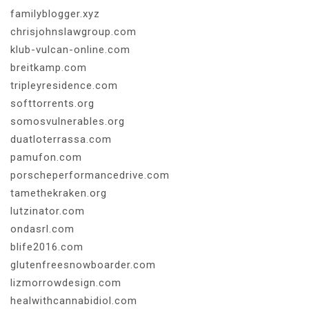
familyblogger.xyz
chrisjohnslawgroup.com
klub-vulcan-online.com
breitkamp.com
tripleyresidence.com
softtorrents.org
somosvulnerables.org
duatloterrassa.com
pamufon.com
porscheperformancedrive.com
tamethekraken.org
lutzinator.com
ondasrl.com
blife2016.com
glutenfreesnowboarder.com
lizmorrowdesign.com
healwithcannabidiol.com