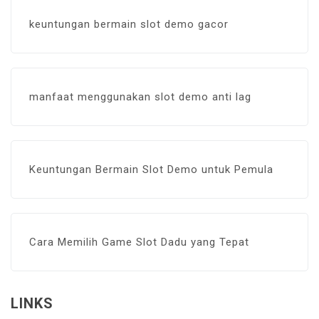
keuntungan bermain slot demo gacor
manfaat menggunakan slot demo anti lag
Keuntungan Bermain Slot Demo untuk Pemula
Cara Memilih Game Slot Dadu yang Tepat
LINKS