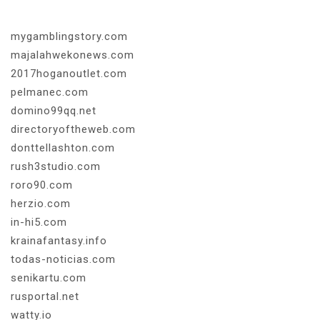
mygamblingstory.com
majalahwekonews.com
2017hoganoutlet.com
pelmanec.com
domino99qq.net
directoryoftheweb.com
donttellashton.com
rush3studio.com
roro90.com
herzio.com
in-hi5.com
krainafantasy.info
todas-noticias.com
senikartu.com
rusportal.net
watty.io