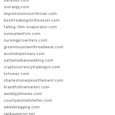
backsilo.com
siviralqq.com
impressionresorthoian.com
bestfreakingclothesever.com
falling-film-evaporator.com
sumuslawfirm.com
nursingprowriters.com
greenmountainthreadwear.com
acutedispensary.com
sattamatkanewsblog.com
cryptocurrencytradingcn.com
totowaz.com
charlestonwipesettlement.com
brandfollowmarket.com
weeklyjobnews.com
countyanimalshelter.com
adwebtagging.com
ranksuperior.net