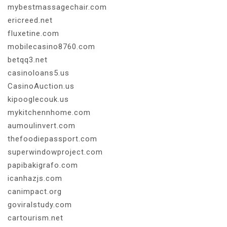
mybestmassagechair.com
ericreed.net
fluxetine.com
mobilecasino8760.com
betqq3.net
casinoloans5.us
CasinoAuction.us
kipooglecouk.us
mykitchennhome.com
aumoulinvert.com
thefoodiepassport.com
superwindowproject.com
papibakigrafo.com
icanhazjs.com
canimpact.org
goviralstudy.com
cartourism.net