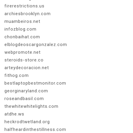
firerestrictions.us
archiesbrooklyn.com
muambeiros.net
infozblog.com
chonbaihat.com
elblogdeoscargonzalez.com
webpromote.net
steroids-store.co
arteydecoracion.net
fithog.com
bestlaptopbestmonitor.com
georginaryland.com
roseandbasil.com
thewhitewhitelights.com
atdhe.ws
heckrodtwetland.org
halfheardinthestillness.com