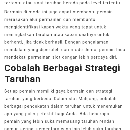
tertentu atau saat taruhan berada pada level tertentu.
Bermain di mode ini juga dapat membantu pemain
merasakan alur permainan dan membantu
mengidentifikasi kapan waktu yang tepat untuk
meningkatkan taruhan atau kapan saatnya untuk
berhenti, jika tidak berhasil. Dengan pengalaman
mendalam yang diperoleh dari mode demo, pemain bisa
mendekati permainan slot dengan lebih percaya diri.
Cobalah Berbagai Strategi
Taruhan
Setiap pemain memiliki gaya bermain dan strategi
taruhan yang berbeda. Dalam slot Mahjong, cobalah
berbagai pendekatan dalam taruhan untuk menemukan
apa yang paling efektif bagi Anda. Ada beberapa
pemain yang lebih suka memasang taruhan rendah
namun sering, sementara yang lain lebih suka taruhan