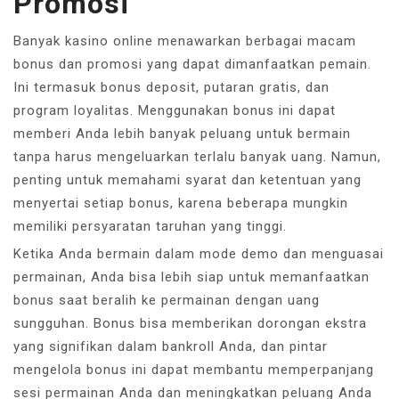
Promosi
Banyak kasino online menawarkan berbagai macam
bonus dan promosi yang dapat dimanfaatkan pemain.
Ini termasuk bonus deposit, putaran gratis, dan
program loyalitas. Menggunakan bonus ini dapat
memberi Anda lebih banyak peluang untuk bermain
tanpa harus mengeluarkan terlalu banyak uang. Namun,
penting untuk memahami syarat dan ketentuan yang
menyertai setiap bonus, karena beberapa mungkin
memiliki persyaratan taruhan yang tinggi.
Ketika Anda bermain dalam mode demo dan menguasai
permainan, Anda bisa lebih siap untuk memanfaatkan
bonus saat beralih ke permainan dengan uang
sungguhan. Bonus bisa memberikan dorongan ekstra
yang signifikan dalam bankroll Anda, dan pintar
mengelola bonus ini dapat membantu memperpanjang
sesi permainan Anda dan meningkatkan peluang Anda