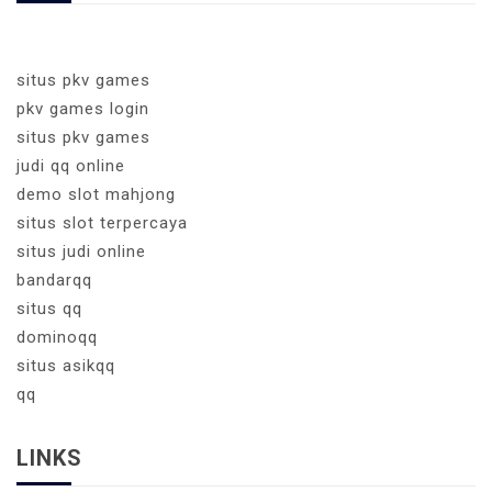
situs pkv games
pkv games login
situs pkv games
judi qq online
demo slot mahjong
situs slot terpercaya
situs judi online
bandarqq
situs qq
dominoqq
situs asikqq
qq
LINKS