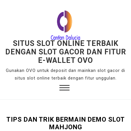
S
k
i
p
t
o
SITUS SLOT ONLINE TERBAIK
c
DENGAN SLOT GACOR DAN FITUR
o
E-WALLET OVO
n
Gunakan OVO untuk deposit dan mainkan slot gacor di
t
situs slot online terbaik dengan fitur unggulan.
e
n
t
Close
Menu
TIPS DAN TRIK BERMAIN DEMO SLOT
MAHJONG