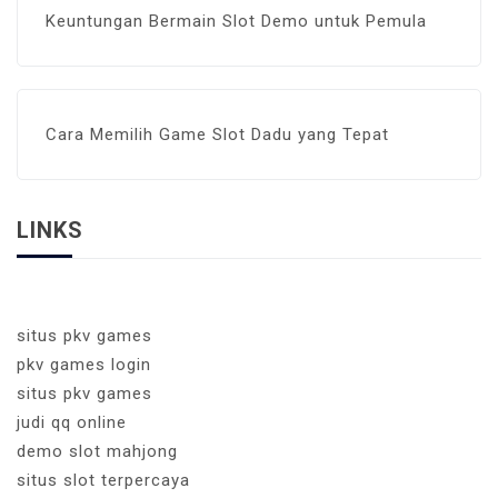
Keuntungan Bermain Slot Demo untuk Pemula
Cara Memilih Game Slot Dadu yang Tepat
LINKS
situs pkv games
pkv games login
situs pkv games
judi qq online
demo slot mahjong
situs slot terpercaya