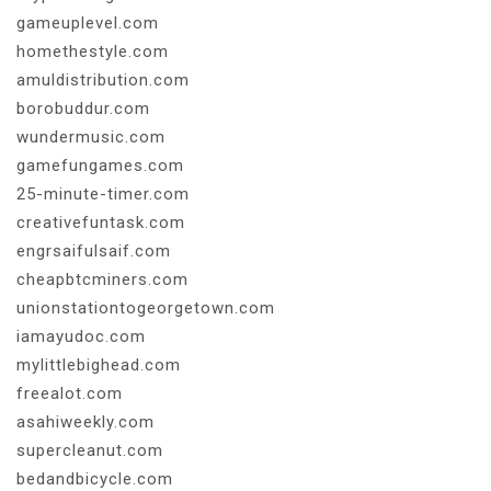
gameuplevel.com
homethestyle.com
amuldistribution.com
borobuddur.com
wundermusic.com
gamefungames.com
25-minute-timer.com
creativefuntask.com
engrsaifulsaif.com
cheapbtcminers.com
unionstationtogeorgetown.com
iamayudoc.com
mylittlebighead.com
freealot.com
asahiweekly.com
supercleanut.com
bedandbicycle.com