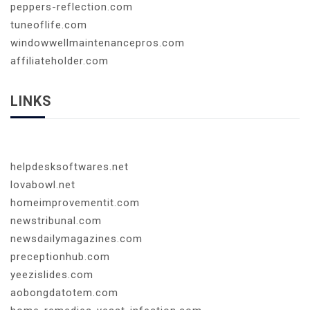
peppers-reflection.com
tuneoflife.com
windowwellmaintenancepros.com
affiliateholder.com
LINKS
helpdesksoftwares.net
lovabowl.net
homeimprovementit.com
newstribunal.com
newsdailymagazines.com
preceptionhub.com
yeezislides.com
aobongdatotem.com