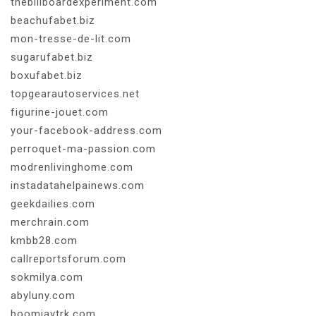
thebillboardexperiment.com
beachufabet.biz
mon-tresse-de-lit.com
sugarufabet.biz
boxufabet.biz
topgearautoservices.net
figurine-jouet.com
your-facebook-address.com
perroquet-ma-passion.com
modrenlivinghome.com
instadatahelpainews.com
geekdailies.com
merchrain.com
kmbb28.com
callreportsforum.com
sokmilya.com
abyluny.com
boomjavtrk.com