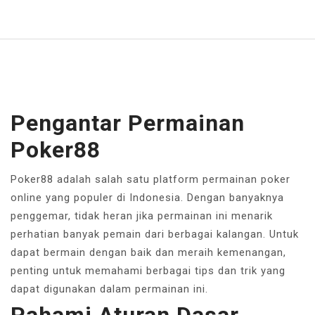
Pengantar Permainan
Poker88
Poker88 adalah salah satu platform permainan poker
online yang populer di Indonesia. Dengan banyaknya
penggemar, tidak heran jika permainan ini menarik
perhatian banyak pemain dari berbagai kalangan. Untuk
dapat bermain dengan baik dan meraih kemenangan,
penting untuk memahami berbagai tips dan trik yang
dapat digunakan dalam permainan ini.