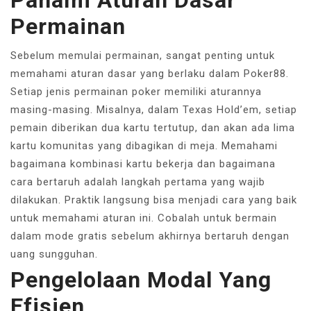
Pahami Aturan Dasar
Permainan
Sebelum memulai permainan, sangat penting untuk
memahami aturan dasar yang berlaku dalam Poker88.
Setiap jenis permainan poker memiliki aturannya
masing-masing. Misalnya, dalam Texas Hold’em, setiap
pemain diberikan dua kartu tertutup, dan akan ada lima
kartu komunitas yang dibagikan di meja. Memahami
bagaimana kombinasi kartu bekerja dan bagaimana
cara bertaruh adalah langkah pertama yang wajib
dilakukan. Praktik langsung bisa menjadi cara yang baik
untuk memahami aturan ini. Cobalah untuk bermain
dalam mode gratis sebelum akhirnya bertaruh dengan
uang sungguhan.
Pengelolaan Modal Yang
Efisien