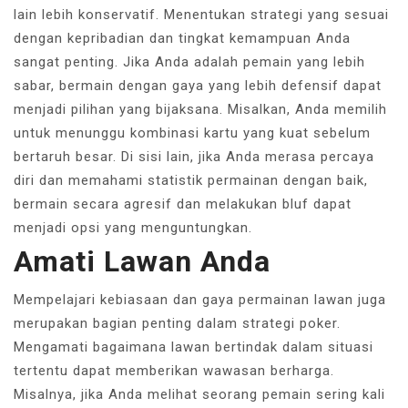
lain lebih konservatif. Menentukan strategi yang sesuai
dengan kepribadian dan tingkat kemampuan Anda
sangat penting. Jika Anda adalah pemain yang lebih
sabar, bermain dengan gaya yang lebih defensif dapat
menjadi pilihan yang bijaksana. Misalkan, Anda memilih
untuk menunggu kombinasi kartu yang kuat sebelum
bertaruh besar. Di sisi lain, jika Anda merasa percaya
diri dan memahami statistik permainan dengan baik,
bermain secara agresif dan melakukan bluf dapat
menjadi opsi yang menguntungkan.
Amati Lawan Anda
Mempelajari kebiasaan dan gaya permainan lawan juga
merupakan bagian penting dalam strategi poker.
Mengamati bagaimana lawan bertindak dalam situasi
tertentu dapat memberikan wawasan berharga.
Misalnya, jika Anda melihat seorang pemain sering kali