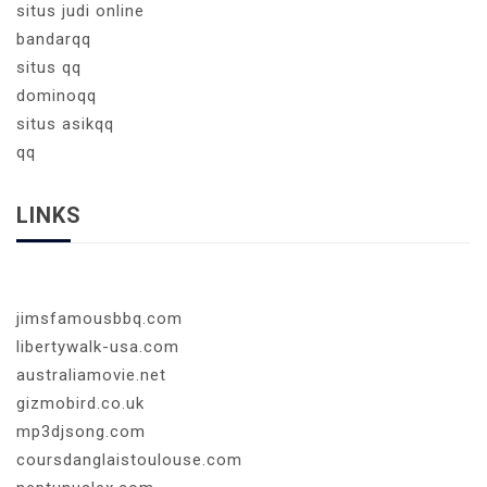
situs judi online
bandarqq
situs qq
dominoqq
situs asikqq
qq
LINKS
jimsfamousbbq.com
libertywalk-usa.com
australiamovie.net
gizmobird.co.uk
mp3djsong.com
coursdanglaistoulouse.com