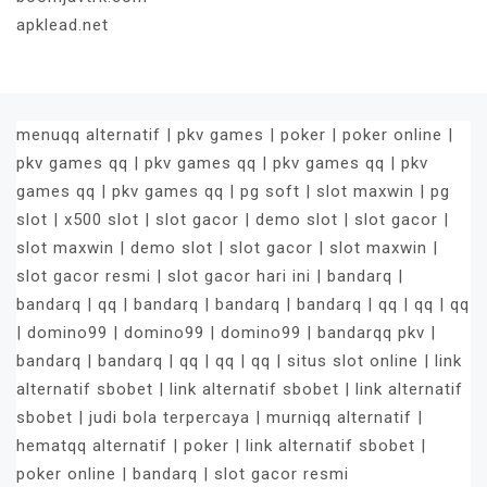
apklead.net
menuqq alternatif
|
pkv games
|
poker
|
poker online
|
pkv games qq
|
pkv games qq
|
pkv games qq
|
pkv
games qq
|
pkv games qq
|
pg soft
|
slot maxwin
|
pg
slot
|
x500 slot
|
slot gacor
|
demo slot
|
slot gacor
|
slot maxwin
|
demo slot
|
slot gacor
|
slot maxwin
|
slot gacor resmi
|
slot gacor hari ini
|
bandarq
|
bandarq
|
qq
|
bandarq
|
bandarq
|
bandarq
|
qq
|
qq
|
qq
|
domino99
|
domino99
|
domino99
|
bandarqq pkv
|
bandarq
|
bandarq
|
qq
|
qq
|
qq
|
situs slot online
|
link
alternatif sbobet
|
link alternatif sbobet
|
link alternatif
sbobet
|
judi bola terpercaya
|
murniqq alternatif
|
hematqq alternatif
|
poker
|
link alternatif sbobet
|
poker online
|
bandarq
|
slot gacor resmi