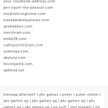
your-facebook-address.com
perroquet-ma-passion.com
modrenlivinghome.com
instadatahelpainews.com
geekdailies.com
merchrain.com
kmbb28.com
callreportsforum.com
sokmilya.com
abyluny.com
boomjavtrk.com
apklead.net
menuqq alternatif
|
pkv games
|
poker
|
poker online
|
pkv games qq
|
pkv games qq
|
pkv games qq
|
pkv
games qq
|
pkv games qq
|
pg soft
|
slot maxwin
|
pg