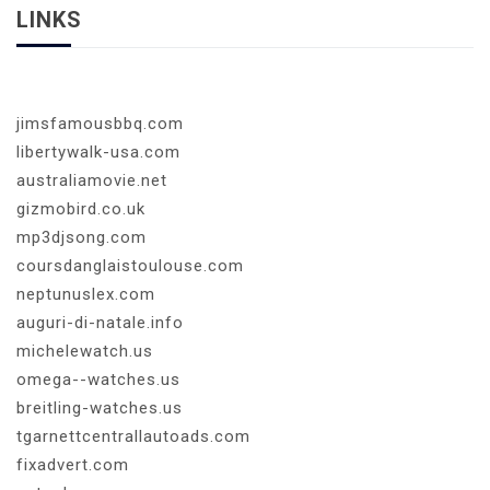
LINKS
jimsfamousbbq.com
libertywalk-usa.com
australiamovie.net
gizmobird.co.uk
mp3djsong.com
coursdanglaistoulouse.com
neptunuslex.com
auguri-di-natale.info
michelewatch.us
omega--watches.us
breitling-watches.us
tgarnettcentrallautoads.com
fixadvert.com