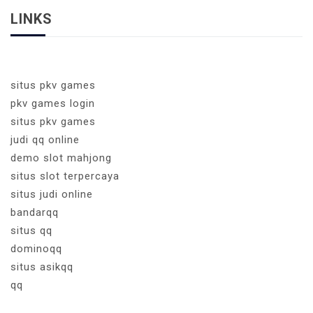
LINKS
situs pkv games
pkv games login
situs pkv games
judi qq online
demo slot mahjong
situs slot terpercaya
situs judi online
bandarqq
situs qq
dominoqq
situs asikqq
qq