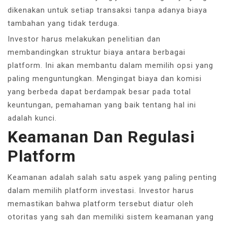
dikenakan untuk setiap transaksi tanpa adanya biaya
tambahan yang tidak terduga.
Investor harus melakukan penelitian dan
membandingkan struktur biaya antara berbagai
platform. Ini akan membantu dalam memilih opsi yang
paling menguntungkan. Mengingat biaya dan komisi
yang berbeda dapat berdampak besar pada total
keuntungan, pemahaman yang baik tentang hal ini
adalah kunci.
Keamanan Dan Regulasi
Platform
Keamanan adalah salah satu aspek yang paling penting
dalam memilih platform investasi. Investor harus
memastikan bahwa platform tersebut diatur oleh
otoritas yang sah dan memiliki sistem keamanan yang