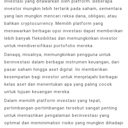
investasi yang ditawarkan oleh platform. Beberapa
investor mungkin lebih tertarik pada saham, sementara
yang lain mungkin mencari reksa dana, obligasi, atau
bahkan cryptocurrency. Memilih platform yang
menawarkan berbagai opsi investasi dapat memberikan
lebih banyak fleksibilitas dan memungkinkan investor
untuk mendiversifikasi portofolio mereka.
Danaqq, misalnya, memungkinkan pengguna untuk
berinvestasi dalam berbagai instrumen keuangan, dari
pasar saham hingga aset digital. Ini memberikan
kesempatan bagi investor untuk menjelajahi berbagai
kelas aset dan menentukan apa yang paling cocok
untuk tujuan keuangan mereka.
Dalam memilih platform investasi yang tepat,
pertimbangan-pertimbangan tersebut sangat penting
untuk memastikan pengalaman berinvestasi yang
optimal dan meminimalisir risiko yang mungkin dihadapi