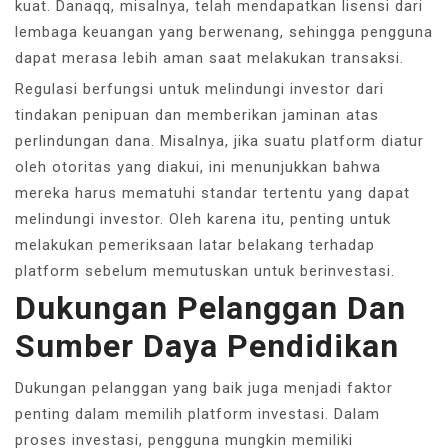
kuat. Danaqq, misalnya, telah mendapatkan lisensi dari
lembaga keuangan yang berwenang, sehingga pengguna
dapat merasa lebih aman saat melakukan transaksi.
Regulasi berfungsi untuk melindungi investor dari
tindakan penipuan dan memberikan jaminan atas
perlindungan dana. Misalnya, jika suatu platform diatur
oleh otoritas yang diakui, ini menunjukkan bahwa
mereka harus mematuhi standar tertentu yang dapat
melindungi investor. Oleh karena itu, penting untuk
melakukan pemeriksaan latar belakang terhadap
platform sebelum memutuskan untuk berinvestasi.
Dukungan Pelanggan Dan
Sumber Daya Pendidikan
Dukungan pelanggan yang baik juga menjadi faktor
penting dalam memilih platform investasi. Dalam
proses investasi, pengguna mungkin memiliki