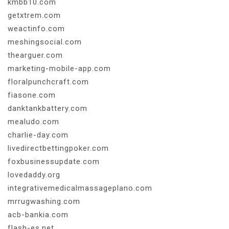
kmbb10.com
getxtrem.com
weactinfo.com
meshingsocial.com
thearguer.com
marketing-mobile-app.com
floralpunchcraft.com
fiasone.com
danktankbattery.com
mealudo.com
charlie-day.com
livedirectbettingpoker.com
foxbusinessupdate.com
lovedaddy.org
integrativemedicalmassageplano.com
mrrugwashing.com
acb-bankia.com
flash-es.net